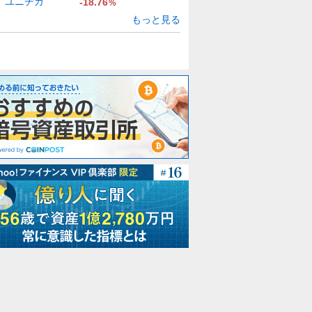
ユニチカ
-18.76
%
もっと見る