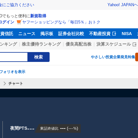
Yahoo! JAPAN
ヘ
金にご協力ください
IDでもっと便利に
新規取得
ログイン
ヤフーショッピングなら「毎日5％」おトク
投資信託
ニュース
掲示板
証券会社比較
不動産投資
NISA
ンキング
株主優待ランキング
優良高配当株
決算スケジュール
検索
やさしい投資
企業発見特集
フォリオを表示
】
チャート
---
---
夜間PTS
(
---
)
東証終値比
%