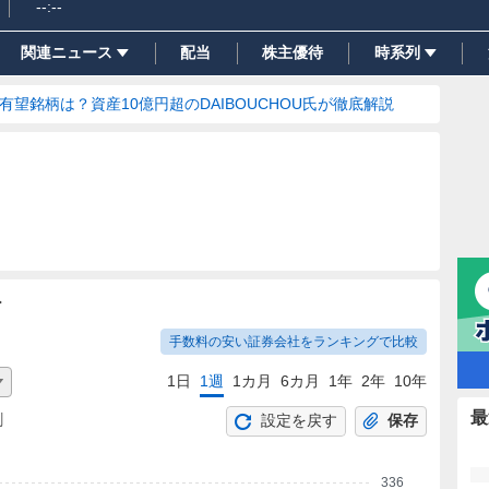
--:--
関連ニュース
配当
株主優待
時系列
の有望銘柄は？資産10億円超のDAIBOUCHOU氏が徹底解説
ト
手数料の安い証券会社をランキングで比較
1日
1週
1カ月
6カ月
1年
2年
10年
最
割
設定を戻す
保存
336