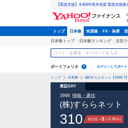
【緊急支援】令和8年熊本地震 緊急支援募
トップ
日本株
米国株
FX・為替
日本株トップ
日本株ランキング
注目ラ
ポートフォリオ
ログインしてポート
トップ
日本株
(株)すららネット【3998.T
東証GRT
3998
情報・通信
(株)すららネット
310
-3
(
-0.96
)
前日比
%