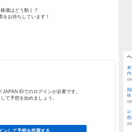
株価はどう動く？
票をお待ちしています！
ヘ
来
内
8/8
国
! JAPAN IDでのログインが必要です。
味
ンして予想を始めましょう。
8/8
ロ
想
8/8
インして予想を投票する