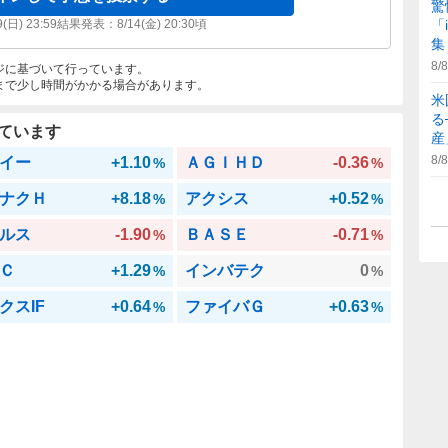
驚
9(日) 23:59
結果発表：
8/14(金) 20:30
頃
「
集
8/8
ジに基づいて行っています。
まで少し時間がかかる場合があります。
米
る
ています
産
8/8
イー
+1.10
ＡＧＩＨＤ
-0.36
%
%
ナクＨ
+8.18
アクシス
+0.52
%
%
ルス
-1.90
ＢＡＳＥ
-0.71
%
%
Ｃ
+1.29
インバテク
0
%
%
クスIF
+0.64
ファイバＧ
+0.63
%
%