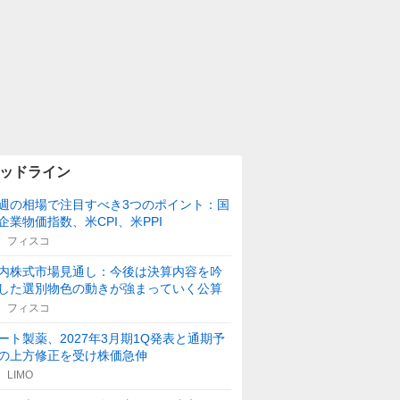
ッドライン
週の相場で注目すべき3つのポイント：国
企業物価指数、米CPI、米PPI
フィスコ
内株式市場見通し：今後は決算内容を吟
した選別物色の動きが強まっていく公算
フィスコ
ート製薬、2027年3月期1Q発表と通期予
の上方修正を受け株価急伸
LIMO