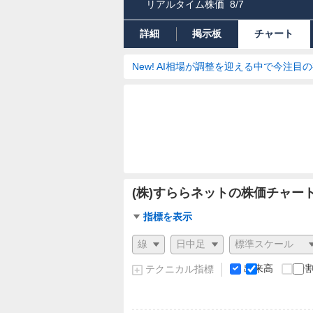
リアルタイム株価
8/7
詳細
掲示板
チャート
New! AI相場が調整を迎える中で今注目
(株)すららネットの株価チャー
チ
指標を表示
ャ
チ
ー
ャ
ト
ー
出来高
分
テクニカル指標
指
ト
標
の
設