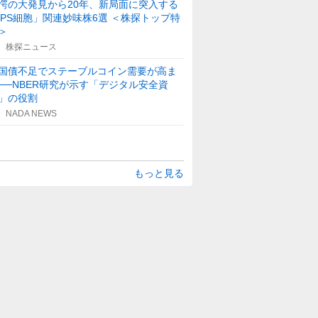
愕の大発見から20年、新局面に突入する
iPS細胞」関連妙味株6選 ＜株探トップ特
＞
株探ニュース
国債不足でステーブルコイン需要が高ま
──NBER研究が示す「デジタル安全資
」の役割
NADA NEWS
もっと見る