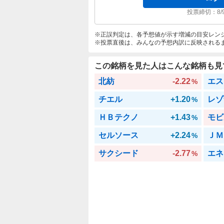
投票締切：
8/
正誤判定は、各予想値が示す増減の目安レン
投票直後は、みんなの予想内訳に反映される
この銘柄を見た人はこんな銘柄も見
北紡
-2.22
エス
%
チエル
+1.20
レゾ
%
ＨＢテクノ
+1.43
モビ
%
セルソース
+2.24
ＪＭ
%
サクシード
-2.77
エネ
%