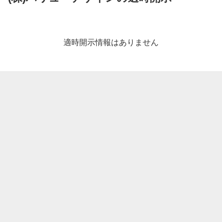
適
時
開
適時開示情報はありません
示
情
報
一
覧