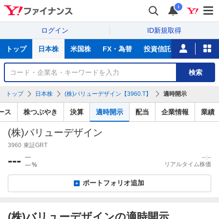
i
ログイン
ID新規取得
主
トップ
日本株
米国株
FX・為替
投資信託
ニュース
な
サ
銘
検索
ー
柄
ビ
を
トップ
日本株
(株)バリューデザイン【3960.T】
適時開示
ス
検
索
ース
株つぶやき
決算
適時開示
配当
企業情報
業績
(株)バリューデザイン
3960
東証GRT
---
---
--:--
リアルタイム株価
---
%
ポートフォリオ追加
(株)バリューデザインの適時開示