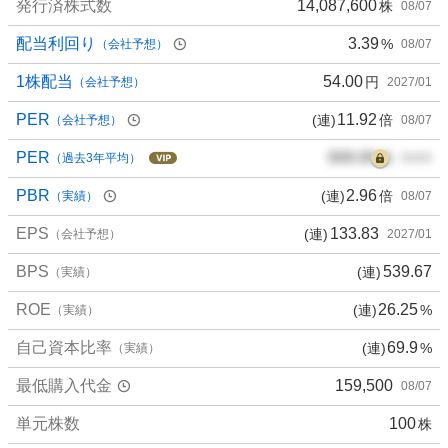
発行済株式数
14,087,600
株
08/07
配当利回り
3.39
%
（会社予想）
08/07
1株配当
54.00
円
（会社予想）
2027/01
PER
11.92
(連)
倍
（会社予想）
08/07
PER
000.00
倍
（過去3年平均）
00/00
PBR
2.96
(連)
倍
（実績）
08/07
EPS
133.83
(連)
（会社予想）
2027/01
BPS
539.67
(連)
（実績）
ROE
26.25
(連)
%
（実績）
自己資本比率
69.9
(連)
%
（実績）
最低購入代金
159,500
08/07
単元株数
100
株