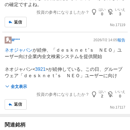
板
の確定ですよね。
記
はい
いいえ
投資の参考になりましたか？
0
3
事
返信
No.
17119
報告
​lll****
2026/7/2 14:05
掲
示
ネオジャパン
が続伸、「ｄｅｓｋｎｅｔ’ｓ ＮＥＯ」ユ
板
ーザー向け企業内全文検索システムを提供開始
記
事
ネオジャパン<
3921
>が続伸している。この日、グループ
ウェア「ｄｅｓｋｎｅｔ’ｓ ＮＥＯ」ユーザーに向け
て、オンプレミス型企業内全文検索システム「Ｎｅｕｒｏ
全文表示
ｎ ＥＳ ｆｏｒ ｄｅｓｋｎｅｔ’ｓ」の提供を開始し
はい
いいえ
投資の参考になりましたか？
たと発表しており、好材料視されている。
2
0
返信
「Ｎｅｕｒｏｎ ＥＳ ｆｏｒ ｄｅｓｋｎｅｔ’ｓ」
No.
17117
は、
ブレインズテクノロジー
<
4075
>との業務提携により
実現した、エンタープライズ向け全文検索システム「Ｎｅ
関連銘柄
ｕｒｏｎ ＥＳ」の「ｄｅｓｋｎｅｔ’ｓ ＮＥＯ」ユー