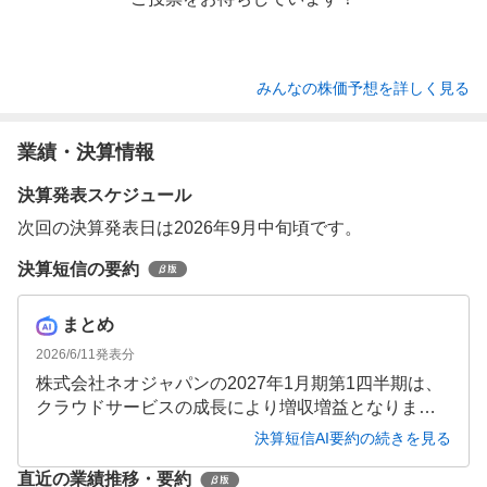
みんなの株価予想を詳しく見る
業績・決算情報
決算発表スケジュール
次回の決算発表日は2026年9月中旬頃です。
決算短信の要約
まとめ
2026/6/11
発表分
株式会社ネオジャパンの2027年1月期第1四半期は、
クラウドサービスの成長により増収増益となりまし
た。特にdesknet's NEOとAppSuiteのクラウド版が好
決算短信AI要約の続きを見る
調で、売上高20.77億円（前年同期比4.1％増）、営業
直近の業績推移・要約
利益6.83億円（同6.2％増）を達成しています。通期