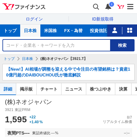
i
ログイン
ID新規取得
主
トップ
日本株
米国株
FX・為替
投資信託
ニュース
な
サ
銘
検索
ー
柄
ビ
を
トップ
日本株
(株)ネオジャパン【3921.T】
ス
検
お
索
【New!】AI相場が調整を迎える中で今注目の有望銘柄は？資産1
知
0億円超のDAIBOUCHOU氏が徹底解説
ら
せ
詳細
掲示板
チャート
ニュース
株つぶやき
決算
(株)ネオジャパン
3921
東証PRM
1,595
+22
8/7
リアルタイム株価
+1.40
%
---
夜間PTS
東証終値比
---
%
--:--