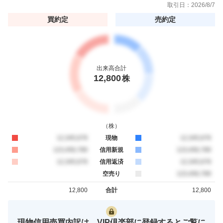
取引日：
2026/8/7
買約定
売約定
出来高合計
12,800
株
（
株
）
買約定
12,345,678
現物
売約定
12,345,678
買約定
123,456,789
信用新規
売約定
123,456,789
買約定
12,345,678
信用返済
売約定
12,345,678
空売り
売約定
123,456,789
12,800
合計
12,800
買約定
売約定
現物信用売買内訳は、VIP倶楽部に登録するとご覧に