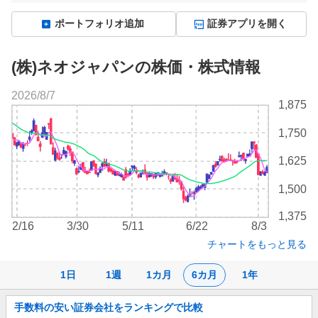
ポートフォリオ追加
証券アプリを開く
(株)ネオジャパンの株価・株式情報
2026/8/7
株
1,875
価
チ
1,750
ャ
ー
1,625
ト
1,500
1,375
2/16
3/30
5/11
6/22
8/3
チャートをもっと見る
1日
1週
1カ月
6カ月
1年
お
手数料の安い証券会社をランキングで比較