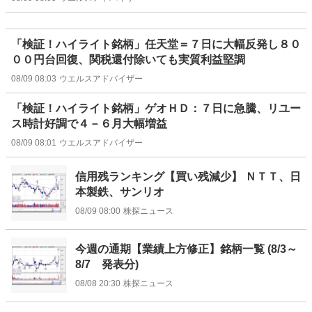
「検証！ハイライト銘柄」任天堂＝７日に大幅反発し８０
００円台回復、関税還付除いても実質利益堅調
08/09 08:03
ウエルスアドバイザー
「検証！ハイライト銘柄」ゲオＨＤ：７日に急騰、リユー
ス時計好調で４－６月大幅増益
08/09 08:01
ウエルスアドバイザー
信用残ランキング【買い残減少】 ＮＴＴ、日
本製鉄、サンリオ
08/09 08:00
株探ニュース
今週の通期【業績上方修正】銘柄一覧 (8/3～
8/7 発表分)
08/08 20:30
株探ニュース