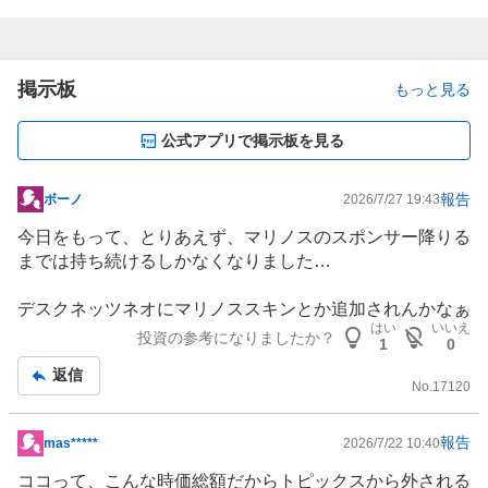
掲示板
もっと見る
公式アプリで掲示板を見る
報告
ボーノ
2026/7/27 19:43
掲
示
今日をもって、とりあえず、マリノスのスポンサー降りる
板
までは持ち続けるしかなくなりました…
記
事
デスクネッツネオにマリノススキンとか追加されんかなぁ
はい
いいえ
投資の参考になりましたか？
1
0
返信
No.
17120
報告
mas*****
2026/7/22 10:40
掲
示
ココって、こんな時価総額だからトピックスから外される