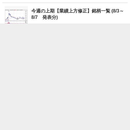
今週の上期【業績上方修正】銘柄一覧 (8/3～
8/7 発表分)
08/08 20:10
株探ニュース
驚愕の大発見から20年、新局面に突入する
「iPS細胞」関連妙味株6選 ＜株探トップ特
集＞
08/08 19:30
株探ニュース
今週の【株主優待】発表の銘柄一覧 (8月3日
～7日)
08/08 19:00
株探ニュース
今週の【自社株買い】銘柄 (8月3日～7日 発
表分)
08/08 18:00
株探ニュース