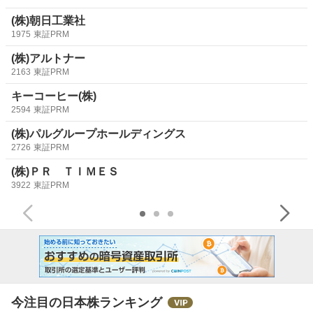
ザー向けモデル。オンプレミス環境に構築された「ｄｅｓ
(株)朝日工業社
ｋｎｅｔ’ｓ ＮＥＯ」に保管された文書に加えて、社内
1975
東証PRM
のファイルサーバーやＤｒｏｐｂｏｘ、Ｇｏｏｇｌｅ ド
ライブなどのクラウド
ストレージ
、Ｗｅｂサーバー、
デー
(株)アルトナー
タベース
などに散在する膨大なデータのなかから必要な資
2163
東証PRM
料や情報を高速かつ高精度に見つけることができ、誰もが
キーコーヒー(株)
「検索すればすぐに必要な情報を見つけられる」
環境
をす
2594
東証PRM
ぐに構築できるとしている。
(株)パルグループホールディングス
2726
東証PRM
(株)ＰＲ ＴＩＭＥＳ
3922
東証PRM
今注目の日本株ランキング