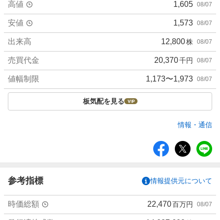
高値
1,605
08/07
安値
1,573
08/07
出来高
12,800
株
08/07
売買代金
20,370
千円
08/07
値幅制限
1,173〜1,973
08/07
板気配を見る
情報・通信
シ
ェ
ア
参考指標
情報提供元について
時価総額
22,470
百万円
08/07