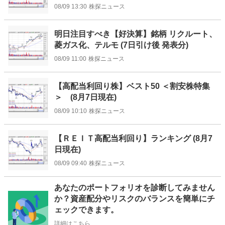
08/09 13:30
株探ニュース
明日注目すべき【好決算】銘柄 リクルート、
菱ガス化、テルモ (7日引け後 発表分)
08/09 11:00
株探ニュース
【高配当利回り株】ベスト50 ＜割安株特集
＞ (8月7日現在)
08/09 10:10
株探ニュース
【ＲＥＩＴ高配当利回り】ランキング (8月7
日現在)
08/09 09:40
株探ニュース
お
あなたのポートフォリオを診断してみません
知
か？資産配分やリスクのバランスを簡単にチ
ら
ェックできます。
せ
詳細はこちら