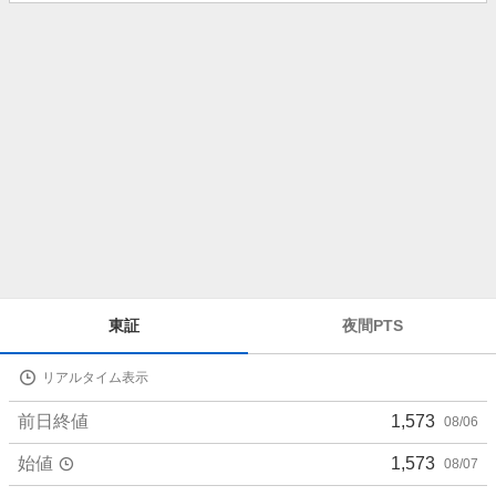
知
ら
せ
株
東証
夜間PTS
価
詳
リアルタイム表示
細
値
前日終値
1,573
08/06
始値
1,573
08/07