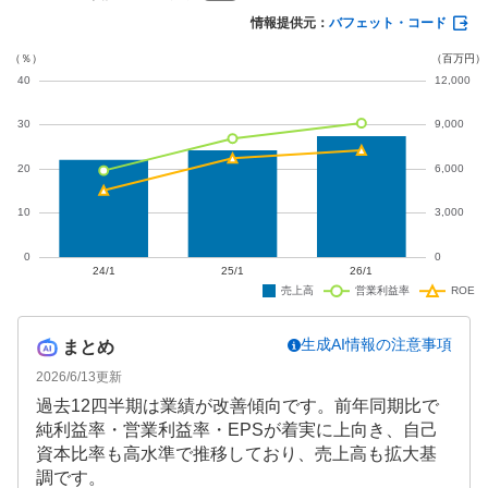
予想も増収増益を見込んでおり、クラウドサービス
情報提供元：
バフェット・コード
の継続的な成長が期待されます。
生成AI情報の注意事項
まとめ
2026/6/13
更新
過去12四半期は業績が改善傾向です。前年同期比で
純利益率・営業利益率・EPSが着実に上向き、自己
資本比率も高水準で推移しており、売上高も拡大基
調です。