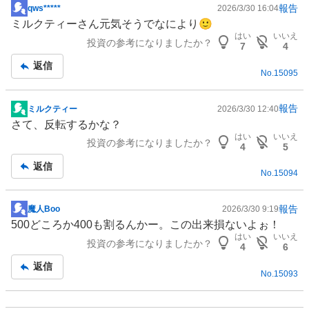
報告
qws*****
2026/3/30 16:04
掲
ミルクティーさん元気そうでなにより🙂
示
はい
いいえ
投資の参考になりましたか？
板
7
4
記
返信
No.
15095
事
報告
ミルクティー
2026/3/30 12:40
掲
さて、反転するかな？
示
はい
いいえ
投資の参考になりましたか？
板
4
5
記
返信
No.
15094
事
報告
魔人Boo
2026/3/30 9:19
掲
500どころか400も割るんかー。この出来損ないよぉ！
示
はい
いいえ
投資の参考になりましたか？
板
4
6
記
返信
No.
15093
事