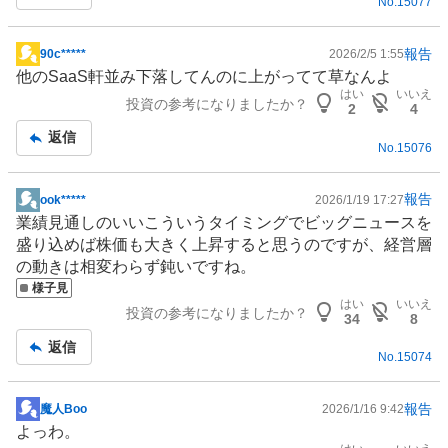
No.
15077
報告
90c*****
2026/2/5 1:55
掲
他の
SaaS
軒並み下落してんのに上がってて草なんよ
示
はい
いいえ
投資の参考になりましたか？
板
2
4
記
返信
No.
15076
事
報告
ook*****
2026/1/19 17:27
掲
業績見通しのいいこういうタイミングでビッグニュースを
示
盛り込めば株価も大きく上昇すると思うのですが、経営層
板
の動きは相変わらず鈍いですね。
記
様子見
事
はい
いいえ
投資の参考になりましたか？
34
8
返信
No.
15074
報告
魔人Boo
2026/1/16 9:42
掲
よっわ。
示