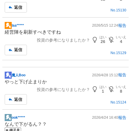
返信
No.
15130
報告
laa*****
2026/5/15 12:24
掲
経営陣を刷新すべきですね
示
はい
いいえ
投資の参考になりましたか？
板
26
4
記
返信
No.
15129
事
報告
魔人Boo
2026/4/28 15:12
掲
やっと下げ止まりか
示
はい
いいえ
投資の参考になりましたか？
板
1
8
記
返信
No.
15124
事
報告
ook*****
2026/4/24 16:40
掲
なんで下がるん？？
示
様子見