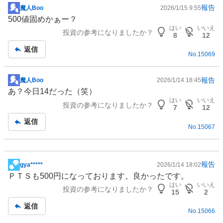
報告
魔人Boo
2026/1/15 9:55
掲
500値固めかぁー？
示
はい
いいえ
投資の参考になりましたか？
板
8
12
記
返信
No.
15069
事
報告
魔人Boo
2026/1/14 18:45
掲
あ？今日14だった（笑）
示
はい
いいえ
投資の参考になりましたか？
板
7
12
記
返信
No.
15067
事
報告
gya*****
2026/1/14 18:02
掲
ＰＴＳも500円になっております。良かったです。
示
はい
いいえ
投資の参考になりましたか？
板
15
2
記
返信
No.
15066
事