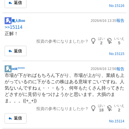
返信
No.
15116
報告
魔人Boo
2026/4/16 13:35
掲
>>
15114
示
正解！
板
はい
いいえ
投資の参考になりましたか？
記
2
5
事
返信
No.
15115
報告
ook*****
2026/4/16 12:56
掲
市場が下がればもちろん下がり、市場が上がり、業績も上
示
がっているのに下がるこの株はある意味すごいですね。人
板
気ないんですねぇ・・・もう、何年もたくさん持ってきた
記
どさすがに見切りをつけようかと思います。大損のま
事
ま。。。((+_+))
はい
いいえ
投資の参考になりましたか？
18
2
返信
No.
15114