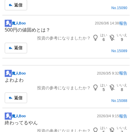
返信
No.
15090
報告
魔人Boo
2026/3/6 14:38
掲
500円の値固めとは？
示
はい
いいえ
投資の参考になりましたか？
板
6
9
記
返信
No.
15089
事
報告
魔人Boo
2026/3/5 9:32
掲
よわよわ
示
はい
いいえ
投資の参考になりましたか？
板
5
8
記
返信
No.
15088
事
報告
魔人Boo
2026/3/4 9:15
掲
終わってるやん
示
はい
いいえ
投資の参考になりましたか？
板