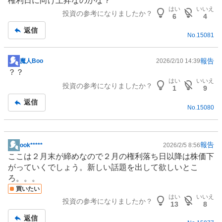
権利日に向け上昇なのかな？
示
はい
いいえ
投資の参考になりましたか？
板
6
4
記
返信
No.
15081
事
報告
魔人Boo
2026/2/10 14:39
掲
？？
示
はい
いいえ
投資の参考になりましたか？
板
1
9
記
返信
No.
15080
事
報告
ook*****
2026/2/5 8:56
掲
ここは２月末が締めなので２月の権利落ち日以降は株価下
示
がっていくでしょう。新しい話題を出して欲しいとこ
板
ろ。。。
記
買いたい
事
はい
いいえ
投資の参考になりましたか？
13
8
返信