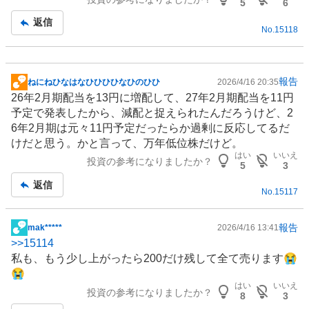
5
6
返信
No.
15118
報告
ねにねひなはなひひひひなひのひひ
2026/4/16 20:35
掲
26年2月期配当を13円に増配して、27年2月期配当を11円
示
予定で発表したから、減配と捉えられたんだろうけど、2
板
6年2月期は元々11円予定だったらか過剰に反応してるだ
記
けだと思う。かと言って、万年低位株だけど。
事
はい
いいえ
投資の参考になりましたか？
5
3
返信
No.
15117
報告
mak*****
2026/4/16 13:41
掲
>>
15114
示
私も、もう少し上がったら200だけ残して全て売ります😭
板
😭
記
はい
いいえ
投資の参考になりましたか？
事
8
3