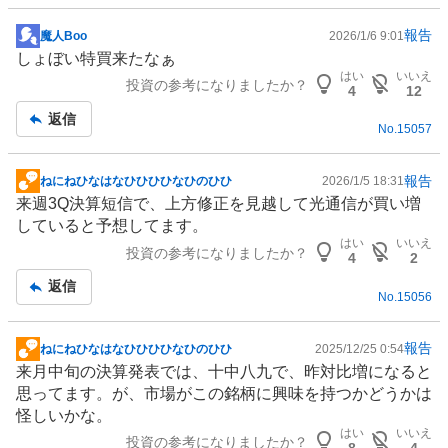
報告
魔人Boo
2026/1/6 9:01
掲
しょぼい特買来たなぁ
示
はい
いいえ
投資の参考になりましたか？
板
4
12
記
返信
No.
15057
事
報告
ねにねひなはなひひひひなひのひひ
2026/1/5 18:31
掲
来週3Q決算短信で、上方修正を見越して光通信が買い増
示
していると予想してます。
板
はい
いいえ
投資の参考になりましたか？
記
4
2
事
返信
No.
15056
報告
ねにねひなはなひひひひなひのひひ
2025/12/25 0:54
掲
来月中旬の決算発表では、十中八九で、昨対比増になると
示
思ってます。が、市場がこの銘柄に興味を持つかどうかは
板
怪しいかな。
記
はい
いいえ
投資の参考になりましたか？
事
8
4