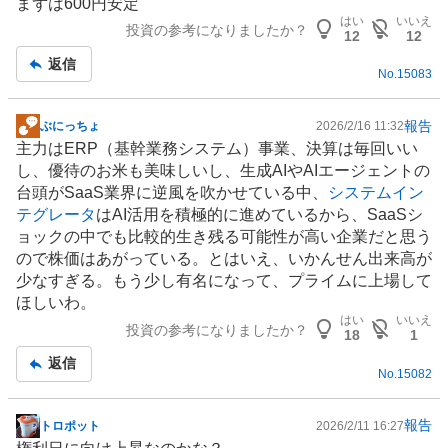
まずは600円安定
示
はい
いいえ
投資の参考になりましたか？
板
12
12
記
返信
No.
15083
事
報告
ぶにっちょ
2026/2/16 11:32
掲
主力は
ERP
（基幹業務システム）事業、決算は毎回いい
示
し、優待のお米も美味しいし、
生成AI
や
AIエージェント
の
板
台頭が
SaaS
業界に逆風を吹かせている中、
システムイン
記
テグレータ
はAI活用を積極的に進めているから、SaaSシ
事
ョックの中でも比較的生き残る可能性が高い企業だと思う
ので株価はあがっている。とはいえ、いかんせん出来高が
少なすぎる。もう少し有名になって、プライムに上場して
ほしいわ。
はい
いいえ
投資の参考になりましたか？
18
1
返信
No.
15082
報告
トロポット
2026/2/11 16:27
掲