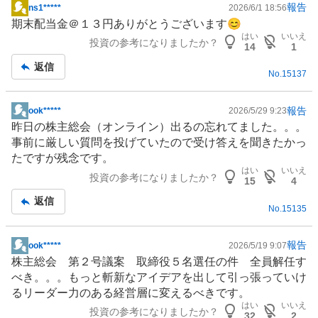
報告
ns1*****
2026/6/1 18:56
掲
期末配当金＠１３円ありがとうございます😊
示
はい
いいえ
投資の参考になりましたか？
板
14
1
記
返信
No.
15137
事
報告
ook*****
2026/5/29 9:23
掲
昨日の株主総会（オンライン）出るの忘れてました。。。
示
事前に厳しい質問を投げていたので受け答えを聞きたかっ
板
たですが残念です。
記
はい
いいえ
投資の参考になりましたか？
事
15
4
返信
No.
15135
報告
ook*****
2026/5/19 9:07
掲
株主総会 第２号議案 取締役５名選任の件 全員解任す
示
べき。。。もっと斬新なアイデアを出して引っ張っていけ
板
るリーダー力のある経営層に変えるべきです。
記
はい
いいえ
投資の参考になりましたか？
事
32
2