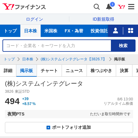
i
ログイン
ID新規取得
主
トップ
日本株
米国株
FX・為替
投資信託
ニュース
な
サ
銘
検索
ー
柄
ビ
を
トップ
日本株
(株)システムインテグレータ【3826.T】
掲示板
ス
検
索
詳細
掲示板
チャート
ニュース
株つぶやき
決算
(株)システムインテグレータ
3826
東証STD
494
+39
8/6 13:00
リアルタイム株価
+8.57
%
夜間PTS
ただいま取引時間外です
ポートフォリオ追加