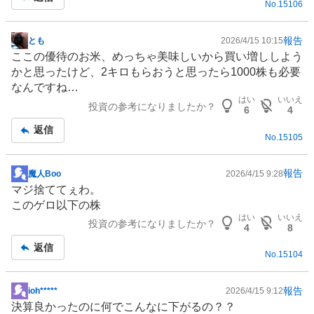
No.
15106
報告
とも
2026/4/15 10:15
掲
ここの優待のお米、めっちゃ美味しいから買い増ししよう
示
かと思ったけど、2キロもらおうと思ったら1000株も必要
板
なんですね…
記
はい
いいえ
投資の参考になりましたか？
事
6
4
返信
No.
15105
報告
魔人Boo
2026/4/15 9:28
掲
マジ捨ててぇわ。
示
このゲロ以下の株
板
はい
いいえ
投資の参考になりましたか？
記
4
8
事
返信
No.
15104
報告
ioh*****
2026/4/15 9:12
掲
決算良かったのに何でこんなに下がるの？？
示