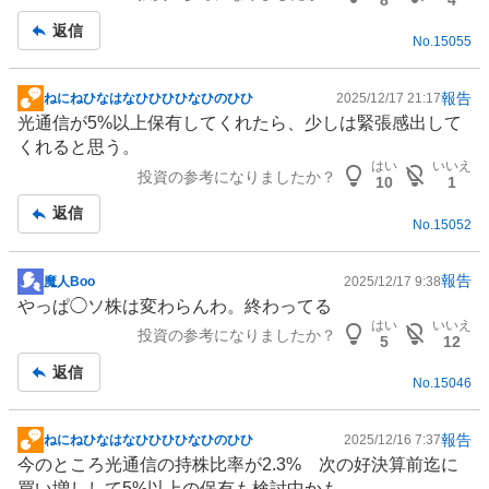
返信
No.
15055
報告
ねにねひなはなひひひひなひのひひ
2025/12/17 21:17
掲
光通信が5%以上保有してくれたら、少しは緊張感出して
示
くれると思う。
板
はい
いいえ
投資の参考になりましたか？
記
10
1
事
返信
No.
15052
報告
魔人Boo
2025/12/17 9:38
掲
やっぱ◯ソ株は変わらんわ。終わってる
示
はい
いいえ
投資の参考になりましたか？
板
5
12
記
返信
No.
15046
事
報告
ねにねひなはなひひひひなひのひひ
2025/12/16 7:37
掲
今のところ光通信の持株比率が2.3% 次の好決算前迄に
示
買い増しして5%以上の保有も検討中かも。