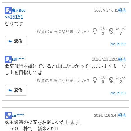
報告
魔人Boo
2026/7/24 6:11
掲
>>
15151
示
むりです
板
はい
いいえ
投資の参考になりましたか？
記
5
7
事
返信
No.
15152
報告
aur*****
2026/7/23 13:05
掲
低空飛行を続けていると山にぶつかってしまいますよ 少
示
し上を目指しては
板
はい
いいえ
投資の参考になりましたか？
記
9
2
事
返信
No.
15151
報告
zzr*****
2026/7/16 3:47
掲
株主優待
の拡充をお願いいたします。
示
５００株で 新米2キロ
板