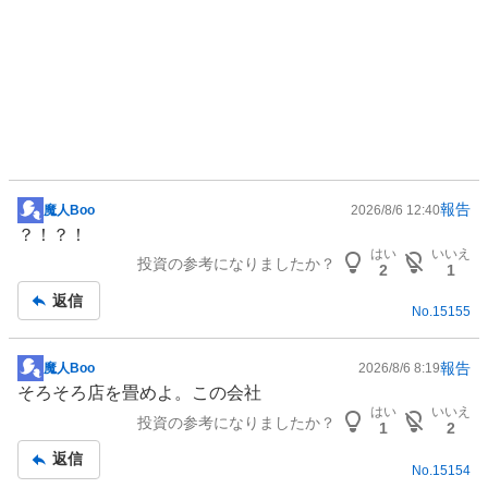
報告
魔人Boo
2026/8/6 12:40
掲
？！？！
示
はい
いいえ
投資の参考になりましたか？
板
2
1
記
返信
No.
15155
事
報告
魔人Boo
2026/8/6 8:19
掲
そろそろ店を畳めよ。この会社
示
はい
いいえ
投資の参考になりましたか？
板
1
2
記
返信
No.
15154
事