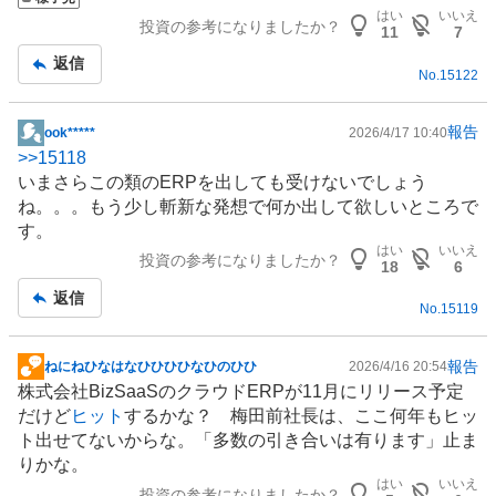
板
はい
いいえ
投資の参考になりましたか？
記
11
7
事
返信
No.
15122
報告
ook*****
2026/4/17 10:40
掲
>>
15118
示
いまさらこの類の
ERP
を出しても受けないでしょう
板
ね。。。もう少し斬新な発想で何か出して欲しいところで
記
す。
事
はい
いいえ
投資の参考になりましたか？
18
6
返信
No.
15119
報告
ねにねひなはなひひひひなひのひひ
2026/4/16 20:54
掲
株式会社BizSaaSのクラウド
ERP
が11月にリリース予定
示
だけど
ヒット
するかな？ 梅田前社長は、ここ何年もヒッ
板
ト出せてないからな。「多数の引き合いは有ります」止ま
記
りかな。
事
はい
いいえ
投資の参考になりましたか？