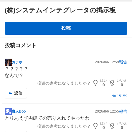
(株)システムインテグレータの掲示板
掲
投稿
示
板
投稿コメント
報告
ガチホ
2026/8/6 12:59
掲
？？？？？
示
なんで？
板
はい
いいえ
投資の参考になりましたか？
記
0
0
事
返信
No.
15159
報告
魔人Boo
2026/8/6 12:55
掲
とりあえず両建ての売り入れてやったわ
示
はい
いいえ
投資の参考になりましたか？
板
0
0