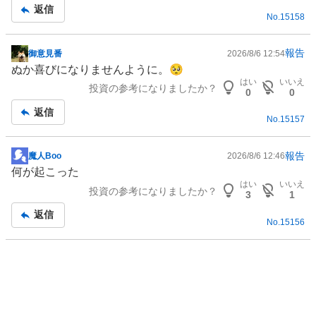
記
返信
No.
15158
事
報告
御意見番
2026/8/6 12:54
掲
ぬか喜びになりませんように。🥺
示
はい
いいえ
投資の参考になりましたか？
板
0
0
記
返信
No.
15157
事
報告
魔人Boo
2026/8/6 12:46
掲
何が起こった
示
はい
いいえ
投資の参考になりましたか？
板
3
1
記
返信
No.
15156
事