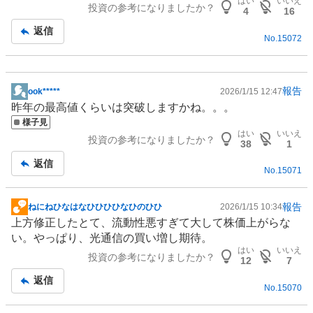
はい
いいえ
投資の参考になりましたか？
板
4
16
記
返信
No.
15072
事
報告
ook*****
2026/1/15 12:47
掲
昨年の最高値くらいは突破しますかね。。。
示
様子見
板
はい
いいえ
投資の参考になりましたか？
記
38
1
事
返信
No.
15071
報告
ねにねひなはなひひひひなひのひひ
2026/1/15 10:34
掲
上方修正したとて、流動性悪すぎて大して株価上がらな
示
い。やっぱり、光通信の買い増し期待。
板
はい
いいえ
投資の参考になりましたか？
記
12
7
事
返信
No.
15070