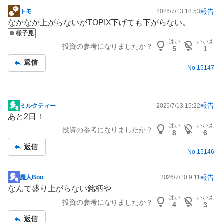
報告
トモ
2026/7/13 18:53
掲
なかなか上がらないがTOPIX下げても下がらない。
示
様子見
板
はい
いいえ
投資の参考になりましたか？
記
5
1
事
返信
No.
15147
報告
ミルクティー
2026/7/13 15:22
掲
あと2日！
示
はい
いいえ
投資の参考になりましたか？
板
8
6
記
返信
No.
15146
事
報告
魔人Boo
2026/7/10 9:11
掲
なんて盛り上がらない銘柄や
示
はい
いいえ
投資の参考になりましたか？
板
4
3
記
返信