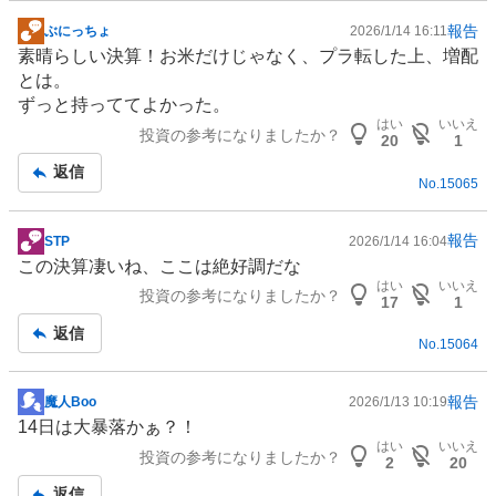
報告
ぶにっちょ
2026/1/14 16:11
掲
素晴らしい決算！お米だけじゃなく、プラ転した上、増配
示
とは。
板
ずっと持っててよかった。
記
はい
いいえ
投資の参考になりましたか？
事
20
1
返信
No.
15065
報告
STP
2026/1/14 16:04
掲
この決算凄いね、ここは絶好調だな
示
はい
いいえ
投資の参考になりましたか？
板
17
1
記
返信
No.
15064
事
報告
魔人Boo
2026/1/13 10:19
掲
14日は大暴落かぁ？！
示
はい
いいえ
投資の参考になりましたか？
板
2
20
記
返信