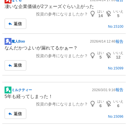
掲
凄いな企業価値が2フェーズぐらい上がった
示
はい
いいえ
投資の参考になりましたか？
板
14
5
記
返信
No.
15100
事
報告
魔人Boo
2026/4/14 12:46
掲
なんだかつよいが漏れてるかぁー？
示
はい
いいえ
投資の参考になりましたか？
板
5
12
記
返信
No.
15099
事
報告
ミルクティー
2026/3/31 9:16
掲
5年も経ってしまった！
示
はい
いいえ
投資の参考になりましたか？
板
6
6
記
返信
No.
15096
事