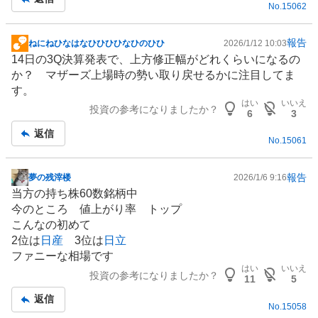
No.
15062
事
報告
ねにねひなはなひひひひなひのひひ
2026/1/12 10:03
掲
14日の3Q決算発表で、上方修正幅がどれくらいになるの
示
か？ マザーズ上場時の勢い取り戻せるかに注目してま
板
す。
記
はい
いいえ
投資の参考になりましたか？
事
6
3
返信
No.
15061
報告
夢の残滓楼
2026/1/6 9:16
掲
当方の持ち株60数銘柄中
示
今のところ 値上がり率 トップ
板
こんなの初めて
記
2位は
日産
3位は
日立
事
ファニーな相場です
はい
いいえ
投資の参考になりましたか？
11
5
返信
No.
15058