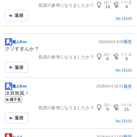
はい
いいえ
投資の参考になりましたか？
板
14
4
記
返信
No.
15103
事
報告
魔人Boo
2026/4/15 9:06
掲
クソすぎんか？
示
はい
いいえ
投資の参考になりましたか？
板
6
5
記
返信
No.
15102
事
報告
魔人Boo
2026/4/14 18:51
掲
決算無風！
示
様子見
板
はい
いいえ
投資の参考になりましたか？
記
5
11
事
返信
No.
15101
報告
なぐも
2026/4/14 17:03