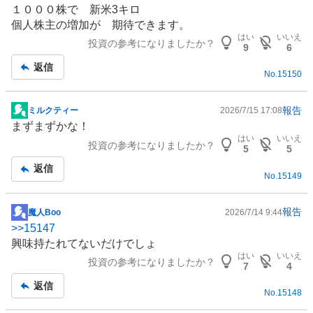
１０００株で 新米3キロ
記
個人株主の増加が 期待できます。
事
はい
いいえ
投資の参考になりましたか？
9
6
返信
No.
15150
報告
ミルクティー
2026/7/15 17:08
掲
まずまずかな！
示
はい
いいえ
投資の参考になりましたか？
板
5
5
記
返信
No.
15149
事
報告
魔人Boo
2026/7/14 9:44
掲
>>
15147
示
興味持たれてないだけでしょ
板
はい
いいえ
投資の参考になりましたか？
記
7
4
事
返信
No.
15148