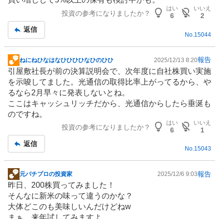
板
はい
いいえ
投資の参考になりましたか？
記
6
2
事
返信
No.
15044
報告
ねにねひなはなひひひひなひのひひ
2025/12/13 8:20
掲
引屋敷社長が前の決算説明会で、次年度に自社株買い実施
示
を示唆してました。光通信の取得比率上がってるから、や
板
るなら2月早々に発表しないとね。
記
ここはキャッシュリッチだから、光通信からしたら垂涎も
事
のですね。
はい
いいえ
投資の参考になりましたか？
6
1
返信
No.
15043
報告
元パチプロの投資家
2025/12/6 9:03
掲
昨日、200株買ってみました！
示
そんなに新米の味って違うのかな？
板
大体どこのも美味しいんだけどねw
記
まぁ、来年試してみますよ