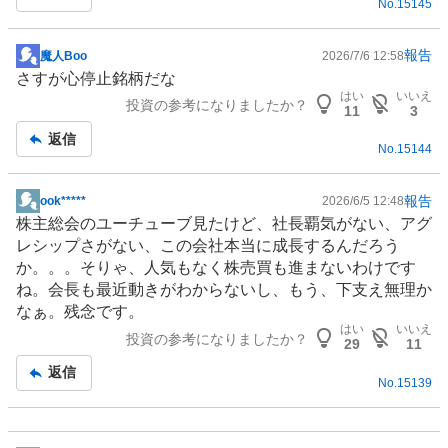
No.
15145
事
報告
魔人Boo
2026/7/6 12:58
掲
さすが心停止銘柄だな
示
はい
いいえ
投資の参考になりましたか？
板
11
3
記
返信
No.
15144
事
報告
ook*****
2026/6/5 12:48
掲
株主総会のユーチューブ見たけど、社長覇気がない、アグ
示
レシップさがない、この会社本当に成長するんだろう
板
か。。。そりゃ、人気もなく株売買も進まないわけです
記
ね。会長も最近動きがわからないし、もう、下支え無理か
事
なぁ。残念です。
はい
いいえ
投資の参考になりましたか？
29
11
返信
No.
15139