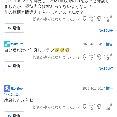
このコメントを拝見して2021年以降の
IR
をざっと確認し
板
ましたが、優待内容は変わってないような…？
記
別の銘柄と間違えてらっしゃいませんか？
事
はい
いいえ
投資の参考になりましたか？
4
0
返信
No.
15109
報告
mak*****
2026/4/15 14:02
掲
自分達だけの仲良しクラブ🤣🤣🤣
示
はい
いいえ
投資の参考になりましたか？
板
7
2
記
返信
No.
15107
事
報告
魔人Boo
2026/4/15 10:54
掲
>>
15105
示
改悪したからね
板
はい
いいえ
投資の参考になりましたか？
記
2
10
事
返信