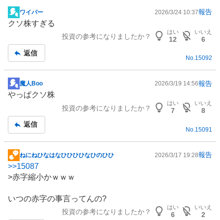
報告
ワイパー
2026/3/24 10:37
掲
クソ株すぎる
示
はい
いいえ
投資の参考になりましたか？
板
12
6
記
返信
No.
15092
事
報告
魔人Boo
2026/3/19 14:56
掲
やっぱクソ株
示
はい
いいえ
投資の参考になりましたか？
板
7
8
記
返信
No.
15091
事
報告
ねにねひなはなひひひひなひのひひ
2026/3/17 19:28
掲
>>
15087
示
>赤字縮小かｗｗｗ
板
記
いつの赤字の事言ってんの?
事
はい
いいえ
投資の参考になりましたか？
6
2