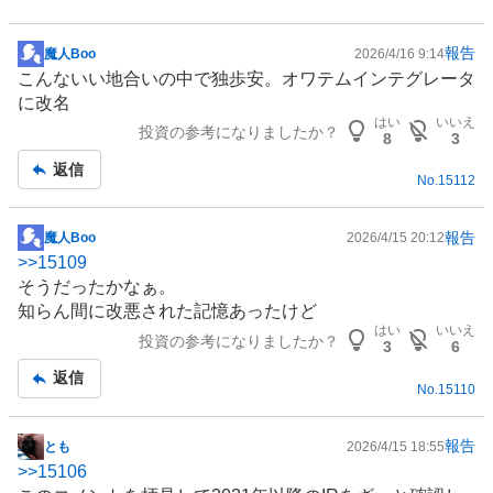
報告
魔人Boo
2026/4/16 9:14
掲
こんないい地合いの中で独歩安。オワテムインテグレータ
示
に改名
板
はい
いいえ
投資の参考になりましたか？
記
8
3
事
返信
No.
15112
報告
魔人Boo
2026/4/15 20:12
掲
>>
15109
示
そうだったかなぁ。
板
知らん間に改悪された記憶あったけど
記
はい
いいえ
投資の参考になりましたか？
事
3
6
返信
No.
15110
報告
とも
2026/4/15 18:55
掲
>>
15106
示