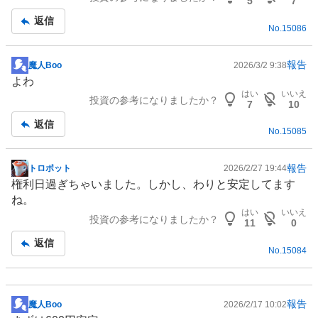
5
7
記
返信
No.
15086
事
報告
魔人Boo
2026/3/2 9:38
掲
よわ
示
はい
いいえ
投資の参考になりましたか？
板
7
10
記
返信
No.
15085
事
報告
トロポット
2026/2/27 19:44
掲
権利日過ぎちゃいました。しかし、わりと安定してます
示
ね。
板
はい
いいえ
投資の参考になりましたか？
記
11
0
事
返信
No.
15084
報告
魔人Boo
2026/2/17 10:02
掲