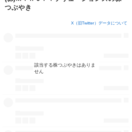
つぶやき
株
X（旧Twitter）データについて
つ
ぶ
や
き
該当する株つぶやきはありま
せん