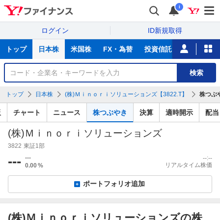
i
ログイン
ID新規取得
主
トップ
日本株
米国株
FX・為替
投資信託
ニュース
な
サ
銘
検索
ー
柄
ビ
を
トップ
日本株
(株)Ｍｉｎｏｒｉソリューションズ【3822.T】
株つぶ
ス
検
索
板
チャート
ニュース
株つぶやき
決算
適時開示
配当
(株)Ｍｉｎｏｒｉソリューションズ
3822
東証1部
---
---
--:--
リアルタイム株価
0.00
%
ポートフォリオ追加
(株)Ｍｉｎｏｒｉソリューションズの株