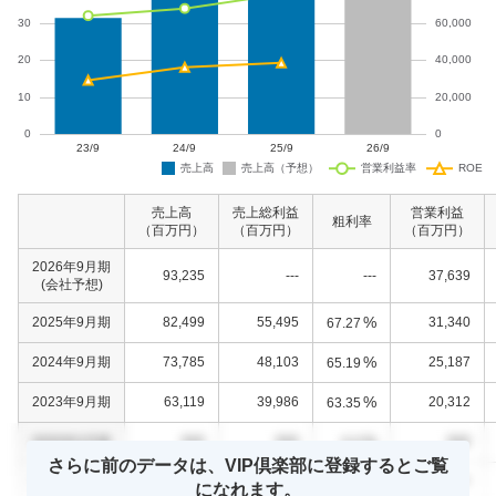
売上高
売上総利益
営業利益
粗利率
（百万円）
（百万円）
（百万円）
2026年9月期
93,235
---
---
37,639
(会社予想)
%
2025年9月期
82,499
55,495
31,340
67.27
%
2024年9月期
73,785
48,103
25,187
65.19
%
2023年9月期
63,119
39,986
20,312
63.35
%
0000年0月期
000
000
000
0.0
さらに前のデータは、VIP倶楽部に登録するとご覧
%
0000年0月期
000
000
000
0.0
になれます。