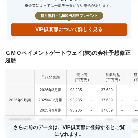
※企業によっては一部データがない場合があります。
%
0000年0月期
000
000
000
0.0
初月無料＋1,500円相当プレゼント
VIP倶楽部について詳しく見る
ＧＭＯペイメントゲートウェイ(株)の会社予想修正
履歴
売上高
営業利益
経
予想発表期
（百万円）
（百万円）
（
2026年3月期
93,235
－
37,639
－
--
2026年9月期
2025年12月期
93,235
－
37,639
－
--
2025年9月期
93,235
－
37,639
－
--
0000年0月期
0000年0月期
000
－
000
－
00
さらに前のデータは、VIP倶楽部に登録するとご覧
0000年0月期
0000年0月期
000
－
000
－
00
になれます。