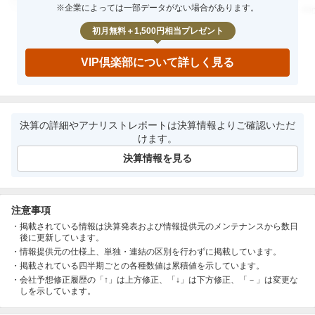
※企業によっては一部データがない場合があります。
0000年0月期
0000年0月期
000
－
000
－
00
初月無料＋1,500円相当プレゼント
VIP倶楽部について詳しく見る
決算の詳細やアナリストレポートは決算情報よりご確認いただ
けます。
決算情報を見る
注意事項
掲載されている情報は決算発表および情報提供元のメンテナンスから数日
後に更新しています。
情報提供元の仕様上、単独・連結の区別を行わずに掲載しています。
掲載されている四半期ごとの各種数値は累積値を示しています。
会社予想修正履歴の「↑」は上方修正、「↓」は下方修正、「－」は変更な
しを示しています。