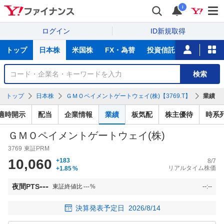
i
ログイン
ID新規取得
主
トップ
日本株
米国株
FX・為替
投資信託
ニュース
な
サ
銘
検索
ー
柄
ビ
を
トップ
日本株
ＧＭＯペイメントゲートウェイ(株)【3769.T】
業績
ス
検
索
適時開示
配当
企業情報
業績
板気配
株主優待
時系
ＧＭＯペイメントゲートウェイ(株)
3769
東証PRM
10,060
+183
8/7
リアルタイム株価
+1.85
%
---
夜間PTS
東証終値比
---
%
--:--
決算発表予定日
2026/8/14