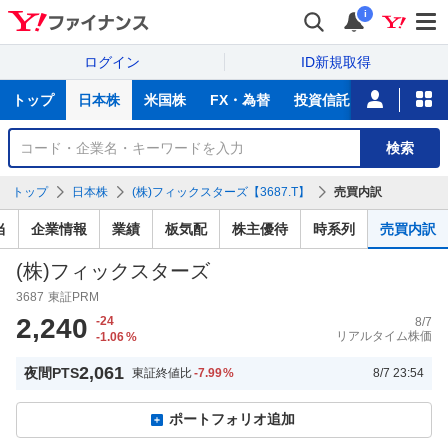
i
ログイン
ID新規取得
主
トップ
日本株
米国株
FX・為替
投資信託
ニュース
な
サ
銘
検索
ー
柄
ビ
を
トップ
日本株
(株)フィックスターズ【3687.T】
売買内訳
ス
検
索
当
企業情報
業績
板気配
株主優待
時系列
売買内訳
(株)フィックスターズ
3687
東証PRM
2,240
-24
8/7
リアルタイム株価
-1.06
%
2,061
夜間PTS
東証終値比
-7.99
%
8/7 23:54
ポートフォリオ追加