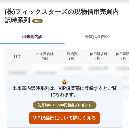
(株)フィックスターズの現物信用売買内
出
訳時系列
来
高
内
出来高内訳
売買代金内訳
訳
出来高合計
現物買
信用新規買
信用返
日付
（
株
）
（
株
）
（
株
）
（
株
12,345,678
123,456,789
12,345,
1234/56/78
1,234,567,890
12.3
%
23.4
%
12.
12,345,678
123,456,789
12,345,
出来高内訳時系列は、VIP倶楽部に登録するとご覧
1234/56/78
1,234,567,890
になれます。
12.3
%
23.4
%
12.
初月無料＋1,500円相当プレゼント
12,345,678
123,456,789
12,345,
1234/56/78
1,234,567,890
12.3
%
23.4
%
12.
VIP倶楽部について詳しく見る