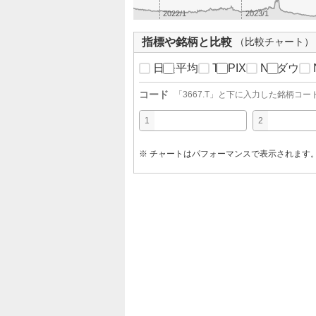
2022/1
2023/1
指標や銘柄と比較
（比較チャート）
日経平均
TOPIX
NYダウ
コード
「
3667.T
」と下に入力した銘柄コー
1
2
※ チャートはパフォーマンスで表示されます