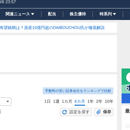
8/6 23:57
関連ニュース
配当
株主優待
時系列
の有望銘柄は？資産10億円超のDAIBOUCHOU氏が徹底解説
手数料の安い証券会社をランキングで比較
1日
1週
1カ月
6カ月
1年
2年
10年
最
割
設定を戻す
保存