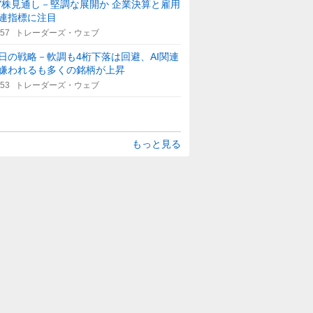
Y株見通し－堅調な展開か 企業決算と雇用
連指標に注目
:57
トレーダーズ・ウェブ
日の戦略－軟調も4桁下落は回避、AI関連
嫌われるも多くの銘柄が上昇
:53
トレーダーズ・ウェブ
もっと見る