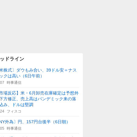
ッドライン
米株式〕ダウもみ合い、39ドル安＝ナス
ックは高い（6日午前）
:07
時事通信
市場反応】米・6月卸売在庫確定は予想外
下方修正、売上高はパンデミック来の落
込み、ドルは堅調
:24
フィスコ
NY外為〕円、157円台後半（6日朝）
:05
時事通信