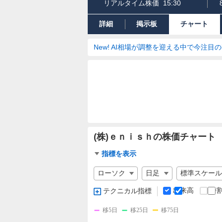
リアルタイム株価
15:30
詳細
掲示板
チャート
New! AI相場が調整を迎える中で今注目
(株)ｅｎｉｓｈの株価チャート
チ
指標を表示
ャ
チ
ー
ャ
ト
ー
出来高
分
テクニカル指標
指
ト
標
の
移5日
移25日
移75日
設