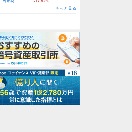
日東紡
-17.92
%
もっと見る