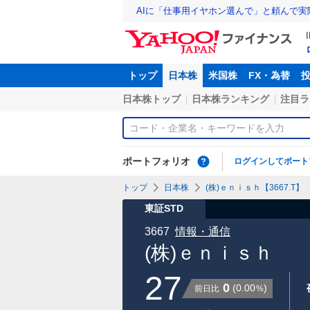
AIに「仕事用イヤホン選んで」と頼んで
トップ
日本株
米国株
FX・為替
日本株トップ
日本株ランキング
注目ラ
ポートフォリオ
ログインしてポート
トップ
日本株
(株)ｅｎｉｓｈ【3667.T】
東証STD
3667
情報・通信
(株)ｅｎｉｓｈ
27
0
(
0.00
)
前日比
%