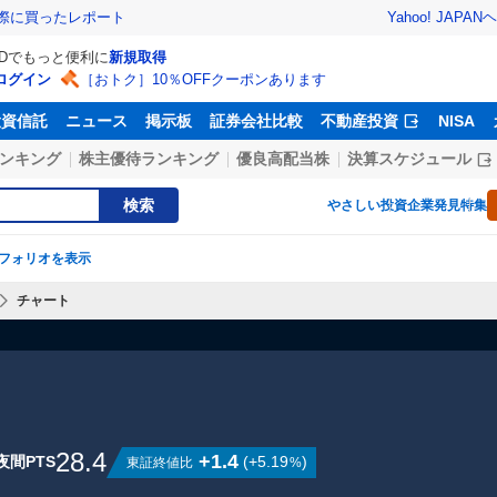
Yahoo! JAPAN
ヘ
実際に買ったレポート
IDでもっと便利に
新規取得
ログイン
［おトク］10％OFFクーポンあります
投資信託
ニュース
掲示板
証券会社比較
不動産投資
NISA
ンキング
株主優待ランキング
優良高配当株
決算スケジュール
検索
やさしい投資
企業発見特集
フォリオを表示
チャート
28.4
+1.4
夜間PTS
(
+5.19
)
東証終値比
%