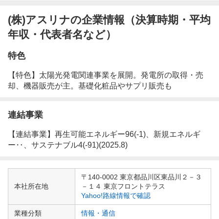
(株)アスリナの企業情報（決算時期・平均
年収・代表者名など）
特色
【特色】太陽光発電関連事業を展開。発電所の取得・売
却、機器販売が主。基礎化粧品やサプリ販売も
連結事業
【連結事業】再生可能エネルギー96(-1)、新規エネルギ
ー‥、サステナブル4(-91)(2025.8)
企
〒140-0002 東京都品川区東品川２－３
業
本社所在地
－１４ 東京フロントテラス
情
Yahoo!路線情報で確認
報
業種分類
情報・通信