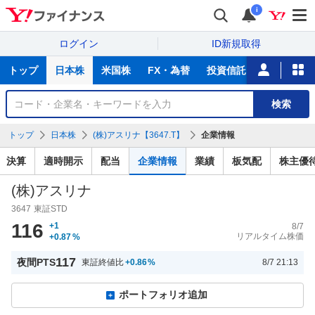
i
ログイン
ID新規取得
主
トップ
日本株
米国株
FX・為替
投資信託
ニュース
な
サ
銘
検索
ー
柄
ビ
を
トップ
日本株
(株)アスリナ【3647.T】
企業情報
ス
検
索
決算
適時開示
配当
企業情報
業績
板気配
株主優
(株)アスリナ
3647
東証STD
116
+1
8/7
リアルタイム株価
+0.87
%
117
夜間PTS
東証終値比
+0.86
%
8/7 21:13
ポートフォリオ追加