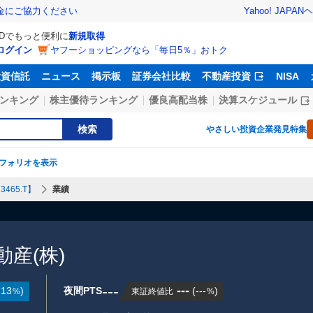
Yahoo! JAPAN
ヘ
金にご協力ください
IDでもっと便利に
新規取得
ログイン
ヤフーショッピングなら「毎日5％」おトク
投資信託
ニュース
掲示板
証券会社比較
不動産投資
NISA
ンキング
株主優待ランキング
優良高配当株
決算スケジュール
検索
やさしい投資
企業発見特集
フォリオを表示
465.T】
業績
産(株)
---
---
.13
)
夜間PTS
(
---
)
東証終値比
%
%