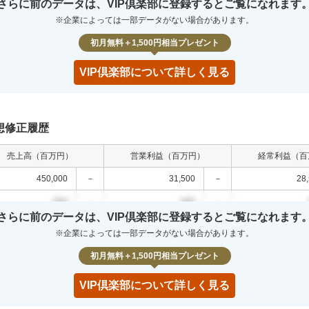
さらに前のデータは、VIP倶楽部に登録するとご覧になれます
00
0.0
%
000
0.0
%
000
0.0
%
※企業によっては一部データがない場合があります。
00
0.0
%
000
0.0
%
000
0.0
%
初月無料＋1,500円相当プレゼント
VIP倶楽部について詳しく見る
想修正履歴
売上高（百万円）
営業利益（百万円）
経常利益（百
450,000
－
31,500
－
28
000
－
000
－
さらに前のデータは、VIP倶楽部に登録するとご覧になれます
000
－
000
－
※企業によっては一部データがない場合があります。
000
－
000
－
初月無料＋1,500円相当プレゼント
VIP倶楽部について詳しく見る