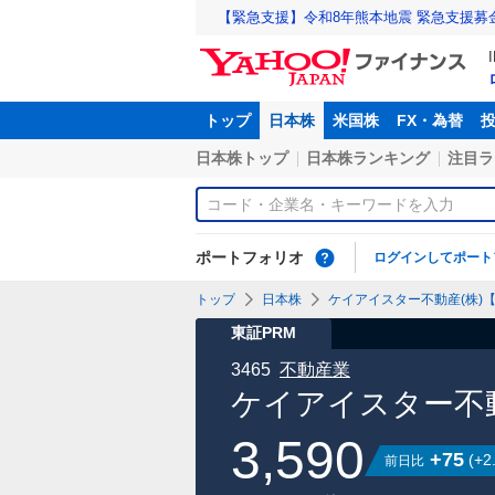
【緊急支援】令和8年熊本地震 緊急支援募
トップ
日本株
米国株
FX・為替
日本株トップ
日本株ランキング
注目ラ
ポートフォリオ
ログインしてポート
トップ
日本株
ケイアイスター不動産(株)【3
東証PRM
3465
不動産業
ケイアイスター不動
3,590
+75
(
+2
前日比