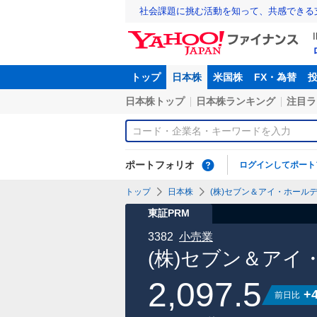
社会課題に挑む活動を知って、共感できる
トップ
日本株
米国株
FX・為替
日本株トップ
日本株ランキング
注目ラ
ポートフォリオ
ログインしてポート
トップ
日本株
(株)セブン＆アイ・ホールデ
東証PRM
3382
小売業
(株)セブン＆アイ
2,097.5
+
前日比