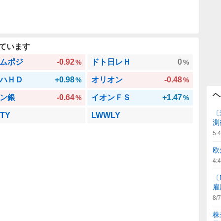
ています
ムポジ
-0.92
ドト日レＨ
0
%
%
ハＨＤ
+0.98
オリオン
-0.48
%
%
ヘ
ン銀
-0.64
イオンＦＳ
+1.47
%
%
〔
TY
LWWLY
測
5:
欧
4:
〔
雇
8/7
株