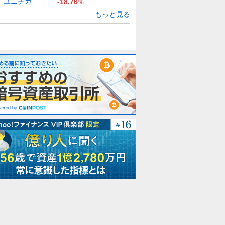
ユニチカ
-18.76
%
もっと見る