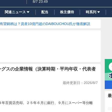
8/7 23:49
関連ニュース
配当
株主優待
時系列
の有望銘柄は？資産10億円超のDAIBOUCHOU氏が徹底解説
ィングスの企業情報（決算時期・平均年収・代表者
最終更新日：
2026/8/7
最
３年百貨店売却。２５年６月に銀行、９月にスーパー等分離