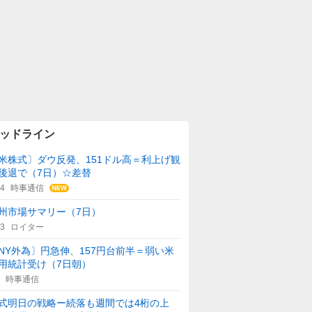
ッドライン
米株式〕ダウ反発、151ドル高＝利上げ観
後退で（7日）☆差替
44
時事通信
州市場サマリー（7日）
43
ロイター
NY外為〕円急伸、157円台前半＝弱い米
用統計受け（7日朝）
時事通信
式明日の戦略ー続落も週間では4桁の上