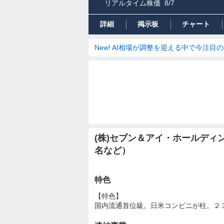
リアルタイム株価
8/7
詳細
掲示板
チャート
New! AI相場が調整を迎える中で今注目
(株)セブン＆アイ・ホールデ
名など）
特色
【特色】
国内流通首位級。日米コンビニが柱。２