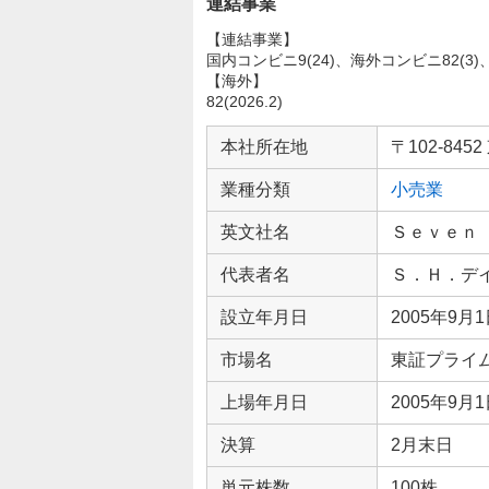
連結事業
【連結事業】
国内コンビニ9(24)、海外コンビニ82(3)、ス
【海外】
82(2026.2)
企
業
本社所在地
〒102-8
情
業種分類
小売業
報
英文社名
Ｓｅｖｅｎ
代表者名
Ｓ．Ｈ．デ
設立年月日
2005年9月
市場名
東証プライ
上場年月日
2005年9月
決算
2月末日
単元株数
100株