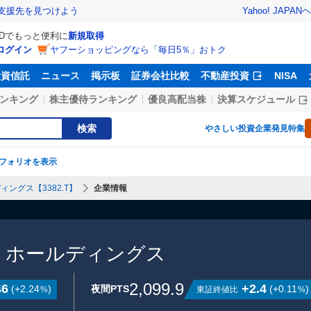
Yahoo! JAPAN
ヘ
支援先を見つけよう
IDでもっと便利に
新規取得
ログイン
ヤフーショッピングなら「毎日5％」おトク
投資信託
ニュース
掲示板
証券会社比較
不動産投資
NISA
ンキング
株主優待ランキング
優良高配当株
決算スケジュール
検索
やさしい投資
企業発見特集
フォリオを表示
ィングス【3382.T】
企業情報
・ホールディングス
2,099.9
46
+2.4
(
+2.24
)
夜間PTS
(
+0.11
)
東証終値比
%
%