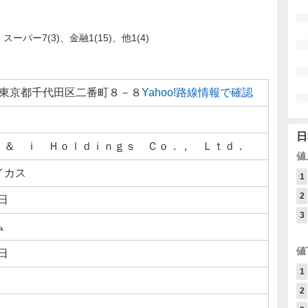
ーパー7(3)、金融1(15)、他1(4)
452 東京都千代田区二番町８－８
Yahoo!路線情報で確認
日
 ＆ ｉ Ｈｏｌｄｉｎｇｓ Ｃｏ．， Ｌｔｄ．
値
イカス
1
2
1日
3
ム
値
1日
1
2