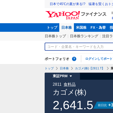
日本で45℃の夏が来る!? 猛暑を賢くお
トップ
日本株
米国株
FX・為替
日本株トップ
日本株ランキング
注目ラ
ポートフォリオ
ログインしてポート
トップ
日本株
カゴメ(株)【2811.T】
東証PRM
2811
食料品
カゴメ(株)
2,641.5
+
前日比