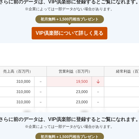
さらに前のデータは、VIP倶楽部に登録するとご覧になれます
000
0.0
%
000
0.0
%
000
0.0
%
※企業によっては一部データがない場合があります。
000
0.0
%
000
0.0
%
000
0.0
%
初月無料＋1,500円相当プレゼント
VIP倶楽部について詳しく見る
売上高（百万円）
営業利益（百万円）
経常利益（百
310,000
－
19,500
310,000
－
23,000
－
310,000
－
23,000
－
000
－
000
－
さらに前のデータは、VIP倶楽部に登録するとご覧になれます
000
－
000
－
※企業によっては一部データがない場合があります。
000
－
000
－
初月無料＋1,500円相当プレゼント