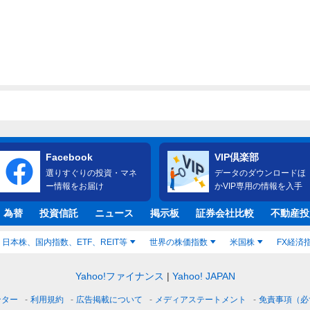
Facebook
VIP倶楽部
選りすぐりの投資・マネ
データのダウンロードほ
ー情報をお届け
かVIP専用の情報を入手
・為替
投資信託
ニュース
掲示板
証券会社比較
不動産投
日本株、国内指数、ETF、REIT等
世界の株価指数
米国株
FX経済
Yahoo!ファイナンス
Yahoo! JAPAN
ンター
利用規約
広告掲載について
メディアステートメント
免責事項（必