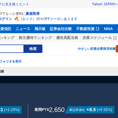
Yahoo! JAPAN
ヘ
トクに生き抜くヒント
IDでもっと便利に
新規取得
ログイン
［おトク］10％OFFクーポンあります
投資信託
ニュース
掲示板
証券会社比較
不動産投資
NISA
ンキング
株主優待ランキング
優良高配当株
決算スケジュール
検索
やさしい投資
企業発見特集
フォリオを表示
業績
2,650
31
+8.5
(
+1.19
)
夜間PTS
(
+0.32
)
東証終値比
%
%