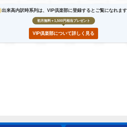
12.3
%
23.4
%
12.3
%
12.3
%
2
出来高内訳時系列は、VIP倶楽部に登録するとご覧になれま
2,345,678
123,456,789
12,345,678
12,345,678
123,45
初月無料＋1,500円相当プレゼント
12.3
%
23.4
%
12.3
%
12.3
%
2
VIP倶楽部について詳しく見る
2,345,678
123,456,789
12,345,678
12,345,678
123,45
12.3
%
23.4
%
12.3
%
12.3
%
2