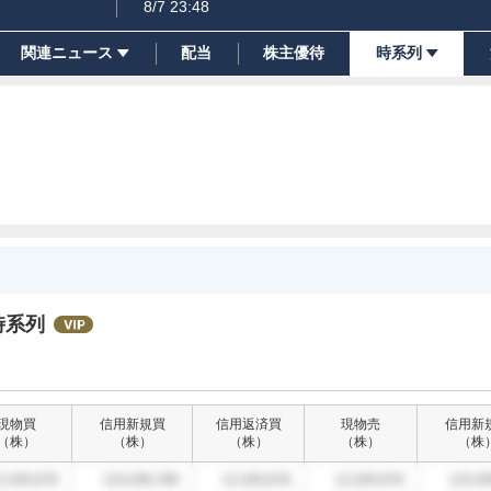
8/7 23:48
関連ニュース
配当
株主優待
時系列
時系列
現物買
信用新規買
信用返済買
現物売
信用新
（
株
）
（
株
）
（
株
）
（
株
）
（
株
2,345,678
123,456,789
12,345,678
12,345,678
123,45