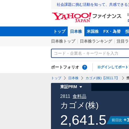
社会課題に挑む活動を知って、共感できる
トップ
日本株
米国株
FX・為替
日本株トップ
日本株ランキング
注目ラ
ポートフォリオ
ログインしてポート
トップ
日本株
カゴメ(株)【2811.T】
東証PRM
2811
食料品
カゴメ(株)
2,641.5
+
前日比