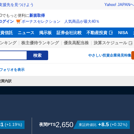
Yahoo! JAPAN
ヘ
支援先を見つけよう
IDでもっと便利に
新規取得
ログイン
ボーナスセレクション 人気商品が最大40％
投資信託
ニュース
掲示板
証券会社比較
不動産投資
NISA
ンキング
株主優待ランキング
優良高配当株
決算スケジュール
検索
やさしい投資
企業発見特集
フォリオを表示
売買内訳
2,650
31
+8.5
(
+1.19
)
夜間PTS
(
+0.32
)
東証終値比
%
%