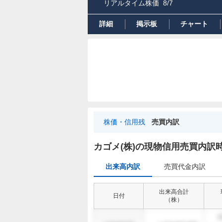
リアルタイム株価
8/7
詳細
掲示板
チャート
株価・信用残
売買内訳
出
来
カゴメ(株)の現物信用売買内訳
高
出来高内訳
売買代金内訳
内
訳
出来高合計
日付
（
株
）
1