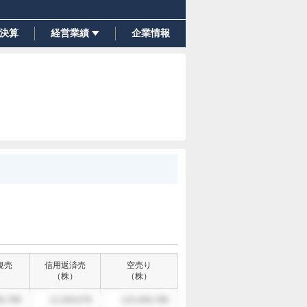
決算
経営業績
企業情報
規売
信用返済売
空売り
）
（
株
）
（
株
）
6,789
12,345,678
123,456,789