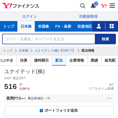
i
ログイン
ID新規取得
主
トップ
日本株
米国株
FX・為替
投資信託
ニュース
な
サ
銘
検索
ー
柄
ビ
を
トップ
日本株
ユナイテッド(株)【2497.T】
配当情報
ス
検
索
つぶやき
決算
適時開示
配当
企業情報
業績
板気配
ユナイテッド(株)
2497
東証GRT
516
-5
8/7
リアルタイム株価
-0.96
%
---
夜間PTS
東証終値比
---
%
--:--
ポートフォリオ追加