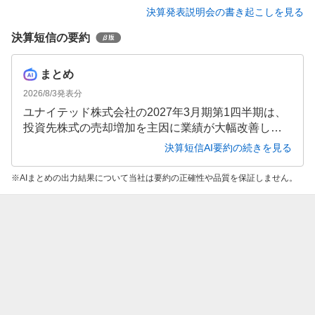
決算発表説明会の書き起こしを見る
決算短信の要約
まとめ
2026/8/3
発表分
ユナイテッド株式会社の2027年3月期第1四半期は、
投資先株式の売却増加を主因に業績が大幅改善しま
した。売上高は前年同期比4.6%増の約20億円、営業
決算短信AI要約の続きを見る
損益・最終損益ともに黒字転換を達成しています。
通期は損益黒字化を目指す計画が維持されていま
AIまとめの出力結果について当社は要約の正確性や品質を保証しません。
す。