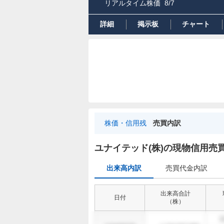
リアルタイム株価
8/7
詳細
掲示板
チャート
株価・信用残
売買内訳
出
来
ユナイテッド(株)の現物信用売
高
出来高内訳
売買代金内訳
内
訳
出来高合計
日付
（
株
）
1