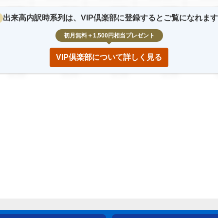
12.3
%
23.4
%
12.3
%
12.3
%
2
出来高内訳時系列は、VIP倶楽部に登録するとご覧になれま
2,345,678
123,456,789
12,345,678
12,345,678
123,45
初月無料＋1,500円相当プレゼント
12.3
%
23.4
%
12.3
%
12.3
%
2
VIP倶楽部について詳しく見る
2,345,678
123,456,789
12,345,678
12,345,678
123,45
12.3
%
23.4
%
12.3
%
12.3
%
2