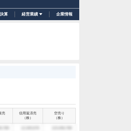
決算
経営業績
企業情報
規売
信用返済売
空売り
）
（
株
）
（
株
）
6,789
12,345,678
123,456,789