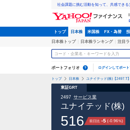
社会課題に挑む活動を知って、共感できる
トップ
日本株
米国株
FX・為替
日本株トップ
日本株ランキング
注目ラ
ポートフォリオ
ログインしてポート
トップ
日本株
ユナイテッド(株)【2497.T
東証GRT
2497
サービス業
ユナイテッド(株)
516
-5
(
-0.96
)
前日比
%