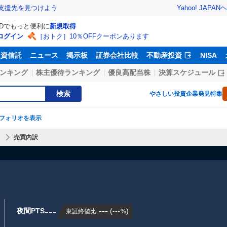
Yahoo! JAPAN
ヘ
支援先を見つけよう
IDでもっと便利に
新規取得
ログイン
［おトク］10％OFFクーポンあります
投資信託
ニュース
掲示板
証券会社比較
不動産投資
NISA
ンキング
株主優待ランキング
優良高配当株
決算スケジュール
検索
やさしい投資
企業発見特集
フォリオを表示
】
売買内訳
---
---
夜間PTS
(
---
)
東証終値比
%