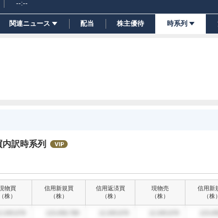
--:--
関連ニュース
配当
株主優待
時系列
買内訳時系列
現物買
信用新規買
信用返済買
現物売
信用新
（
株
）
（
株
）
（
株
）
（
株
）
（
株
2,345,678
123,456,789
12,345,678
12,345,678
123,45