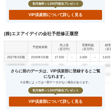
初月無料＋1,500円相当プレゼント
VIP倶楽部について詳しく見る
(株)エヌアイデイの会社予想修正履歴
売上高
営業利益
経常
予想発表期
（百万円）
（百万円）
（百
2027年3月期
2026年3月期
27,500
－
3,400
－
3,620
0000年0月期
0000年0月期
000
－
000
－
000
さらに前のデータは、VIP倶楽部に登録するとご覧
0000年0月期
0000年0月期
000
－
000
－
000
になれます。
※企業によっては一部データがない場合があります。
0000年0月期
0000年0月期
000
－
000
－
000
初月無料＋1,500円相当プレゼント
VIP倶楽部について詳しく見る