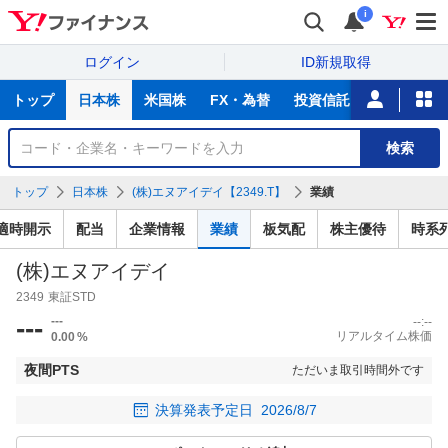
i
ログイン
ID新規取得
主
トップ
日本株
米国株
FX・為替
投資信託
ニュース
な
サ
銘
検索
ー
柄
ビ
を
トップ
日本株
(株)エヌアイデイ【2349.T】
業績
ス
検
索
適時開示
配当
企業情報
業績
板気配
株主優待
時系
(株)エヌアイデイ
2349
東証STD
---
---
--:--
リアルタイム株価
0.00
%
夜間PTS
ただいま取引時間外です
決算発表予定日
2026/8/7