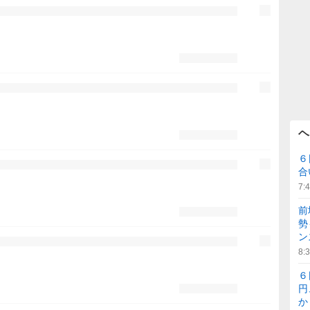
ヘ
６
合
7:
前
勢
ン
8:
６
円
か