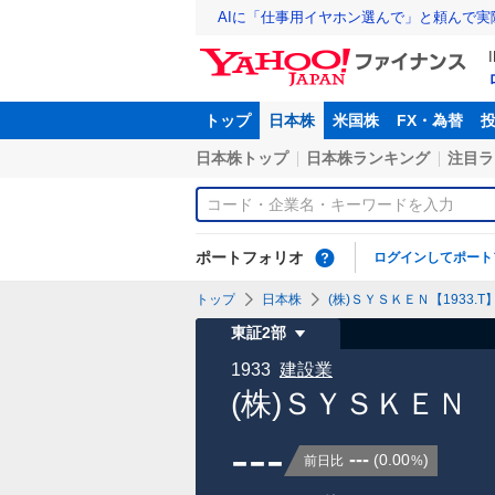
AIに「仕事用イヤホン選んで」と頼んで
トップ
日本株
米国株
FX・為替
日本株トップ
日本株ランキング
注目ラ
ポートフォリオ
ログインしてポート
トップ
日本株
(株)ＳＹＳＫＥＮ【1933.T
東証2部
1933
建設業
(株)ＳＹＳＫＥＮ
---
---
(
0.00
)
前日比
%