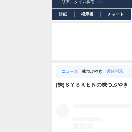
リアルタイム株価
--:--
詳細
掲示板
チャート
ニュース
株つぶやき
適時開示
(株)ＳＹＳＫＥＮの株つぶやき
株
つ
ぶ
や
き