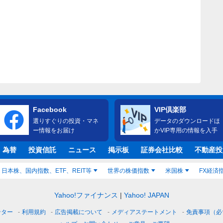
Facebook
VIP倶楽部
選りすぐりの投資・マネ
データのダウンロードほ
ー情報をお届け
かVIP専用の情報を入手
・為替
投資信託
ニュース
掲示板
証券会社比較
不動産投
日本株、国内指数、ETF、REIT等
世界の株価指数
米国株
FX経済
Yahoo!ファイナンス
Yahoo! JAPAN
ンター
利用規約
広告掲載について
メディアステートメント
免責事項（必