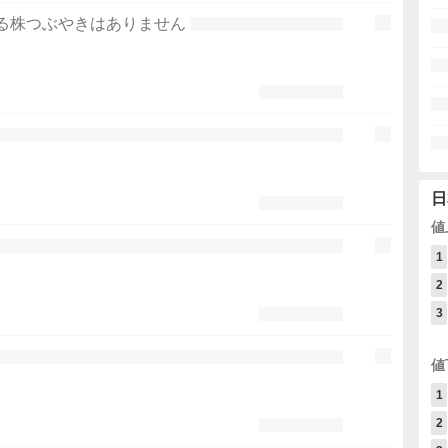
る株つぶやきはありません
日
値
1
2
3
値
1
2