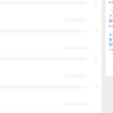
8:
「
ク
高
8:
５
安
安
7: