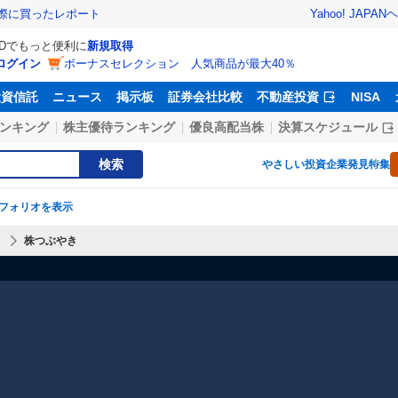
Yahoo! JAPAN
ヘ
実際に買ったレポート
IDでもっと便利に
新規取得
ログイン
ボーナスセレクション 人気商品が最大40％
投資信託
ニュース
掲示板
証券会社比較
不動産投資
NISA
ンキング
株主優待ランキング
優良高配当株
決算スケジュール
検索
やさしい投資
企業発見特集
フォリオを表示
】
株つぶやき