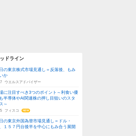
ッドライン
日の東京株式市場見通し＝反落後、もみ
いか
47
ウエルスアドバイザー
場に注目すべき3つのポイント～利食い優
も半導体やAI関連株の押し目狙いのスタ
ス～
35
フィスコ
日の東京外国為替市場見通し＝ドル・
、１５７円台後半を中心にもみ合う展開