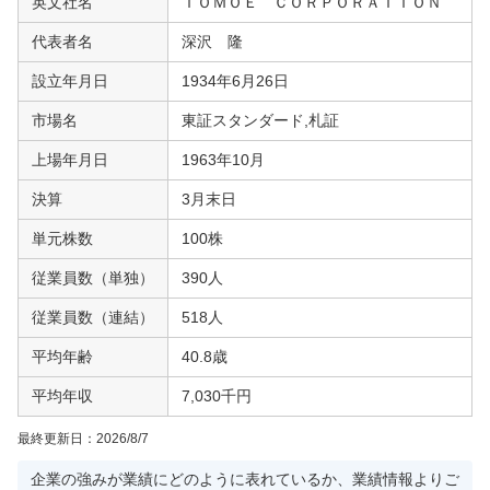
英文社名
ＴＯＭＯＥ ＣＯＲＰＯＲＡＴＩＯＮ
代表者名
深沢 隆
設立年月日
1934年6月26日
市場名
東証スタンダード,札証
上場年月日
1963年10月
決算
3月末日
単元株数
100株
従業員数（単独）
390人
従業員数（連結）
518人
平均年齢
40.8歳
平均年収
7,030千円
最終更新日：
2026/8/7
企業の強みが業績にどのように表れているか、業績情報よりご