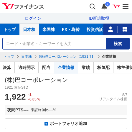
i
ログイン
ID新規取得
主
トップ
日本株
米国株
FX・為替
投資信託
ニュース
な
サ
銘
検索
ー
柄
ビ
を
トップ
日本株
(株)巴コーポレーション【1921.T】
企業情報
ス
検
索
決算
適時開示
配当
企業情報
業績
板気配
株主優
(株)巴コーポレーション
1921
東証STD
1,922
-1
8/7
リアルタイム株価
-0.05
%
---
夜間PTS
東証終値比
---
%
--:--
ポートフォリオ追加