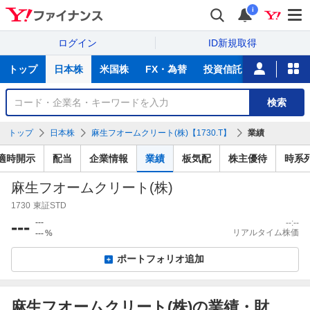
i
ログイン
ID新規取得
主
トップ
日本株
米国株
FX・為替
投資信託
ニュース
な
サ
銘
検索
ー
柄
ビ
を
トップ
日本株
麻生フオームクリート(株)【1730.T】
業績
ス
検
索
適時開示
配当
企業情報
業績
板気配
株主優待
時系
麻生フオームクリート(株)
1730
東証STD
---
---
--:--
リアルタイム株価
---
%
ポートフォリオ追加
麻生フオームクリート(株)の業績・財