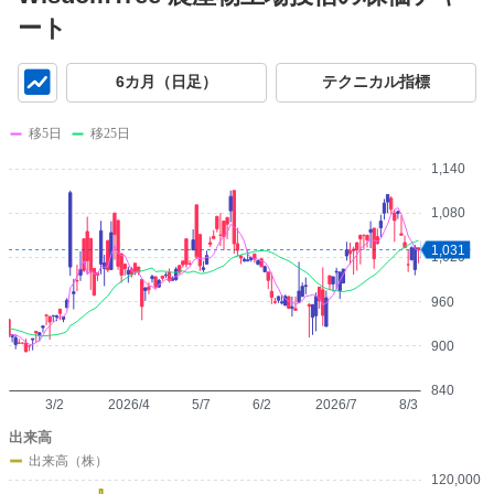
ート
チ
6カ月（日足）
テクニカル指標
ャ
ー
移5日
移25日
ト
1,140
1,080
1,031
1,020
960
900
840
3/2
2026/4
5/7
6/2
2026/7
8/3
出来高
出来高（株）
120,000