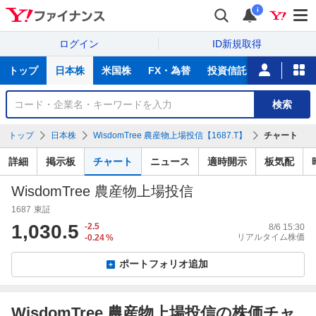
i
ログイン
ID新規取得
主
トップ
日本株
米国株
FX・為替
投資信託
ニュース
な
サ
銘
検索
ー
柄
ビ
を
トップ
日本株
WisdomTree 農産物上場投信【1687.T】
チャート
ス
検
索
詳細
掲示板
チャート
ニュース
適時開示
板気配
WisdomTree 農産物上場投信
1687
東証
1,030.5
-2.5
8/6 15:30
リアルタイム株価
-0.24
%
ポートフォリオ追加
WisdomTree 農産物上場投信の株価チャ