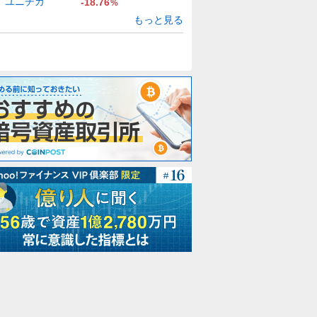
ユニチカ
-18.76
%
もっと見る