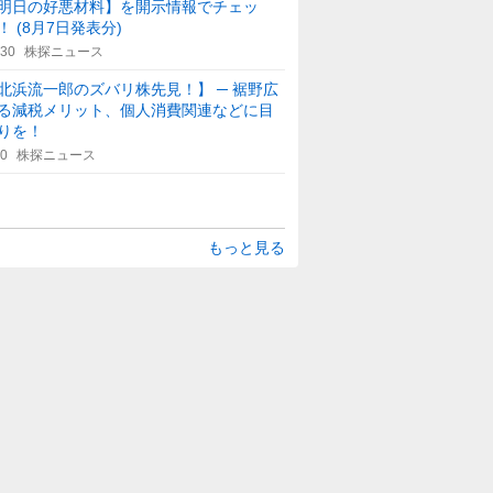
明日の好悪材料】を開示情報でチェッ
！ (8月7日発表分)
:30
株探ニュース
北浜流一郎のズバリ株先見！】 ─ 裾野広
る減税メリット、個人消費関連などに目
りを！
30
株探ニュース
もっと見る