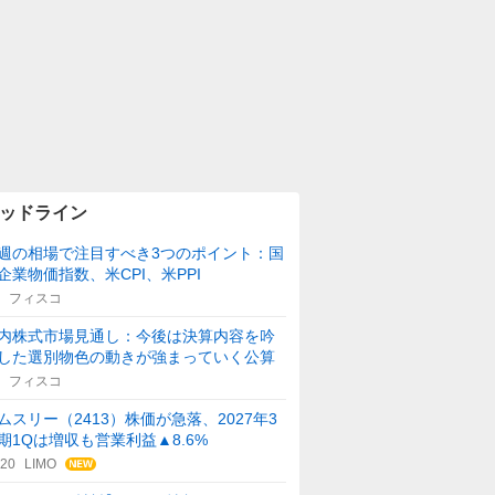
ッドライン
週の相場で注目すべき3つのポイント：国
企業物価指数、米CPI、米PPI
フィスコ
内株式市場見通し：今後は決算内容を吟
した選別物色の動きが強まっていく公算
フィスコ
ムスリー（2413）株価が急落、2027年3
期1Qは増収も営業利益▲8.6%
:20
LIMO