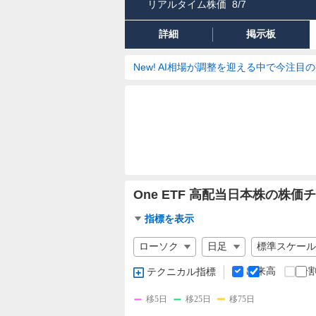
リアルタイム株価
8/7
詳細
掲示板
New! AI相場が調整を迎える中で今注目
One ETF 高配当日本株の株価
チ
指標を表示
ャ
チ
ー
ャ
ト
ー
出来高
分
テクニカル指標
指
ト
標
の
移5日
移25日
移75日
設