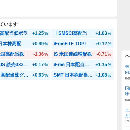
ています
高配当低ボラ
+1.25
ｉSMSCI高配当
+1.03
%
%
NF 日本株高配当70
+0.99
iFreeETF TOPIX40
+0.12
%
%
 米国高配当株
-1.36
iS 米国連続増配株
-0.71
%
%
ヘ
MAXIS 読売333日本株
+0.17
iFree 日本配当ローテ
+1.15
%
%
来
内
One 高配当株グロース
+0.63
SMT 日本株配当貴族インデックス･オープン
+1.08
%
%
8/8
国
味
8/8
エ
月
17