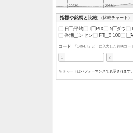
2022/1
2023/1
指標や銘柄と比較
（比較チャート）
日経平均
TOPIX
NYダウ
香港ハンセン
FTSE 100
D
コード
「
1494.T
」と下に入力した銘柄コー
1
2
※ チャートはパフォーマンスで表示されます