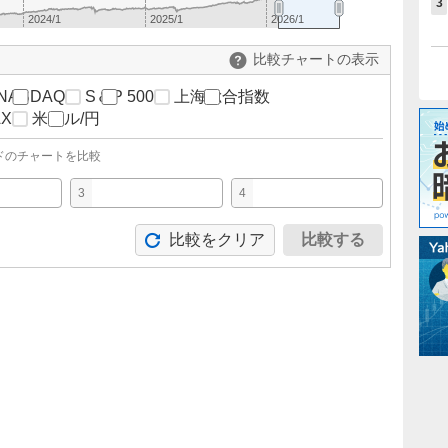
3
2024/1
2025/1
2026/1
比較チャートの表示
NASDAQ
S＆P 500
上海総合指数
AX
米ドル/円
ドのチャートを比較
3
4
比較をクリア
比較する
。