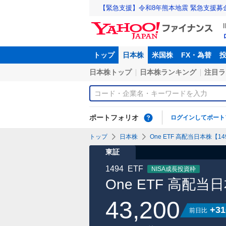
【緊急支援】令和8年熊本地震 緊急支援募
トップ
日本株
米国株
FX・為替
日本株トップ
日本株ランキング
注目ラ
ポートフォリオ
ログインしてポート
トップ
日本株
One ETF 高配当日本株【14
東証
1494
ETF
NISA成長投資枠
One ETF 高配当
43,200
+31
前日比