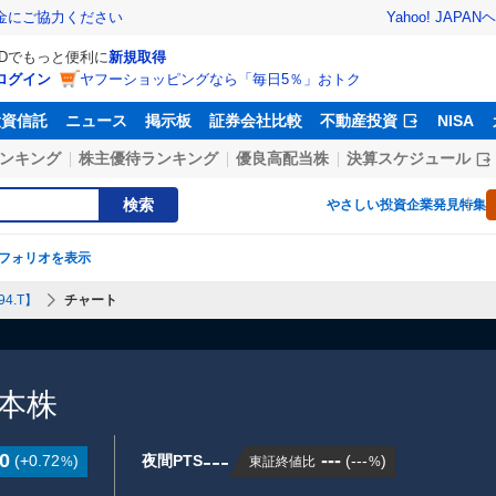
Yahoo! JAPAN
ヘ
金にご協力ください
IDでもっと便利に
新規取得
ログイン
ヤフーショッピングなら「毎日5％」おトク
投資信託
ニュース
掲示板
証券会社比較
不動産投資
NISA
ンキング
株主優待ランキング
優良高配当株
決算スケジュール
検索
やさしい投資
企業発見特集
フォリオを表示
94.T】
チャート
日本株
---
0
---
(
+0.72
)
夜間PTS
(
---
)
東証終値比
%
%