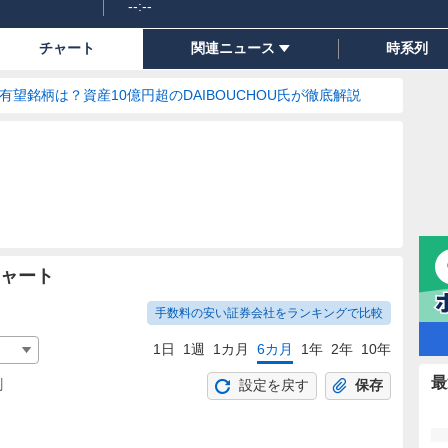
--:--
チャート
関連ニュース
時系列
の有望銘柄は？資産10億円超のDAIBOUCHOU氏が徹底解説
チャート
手数料の安い証券会社をランキングで比較
1日
1週
1カ月
6カ月
1年
2年
10年
最
割
設定を戻す
保存