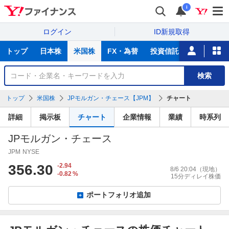
i
ログイン
ID新規取得
主
トップ
日本株
米国株
FX・為替
投資信託
ニュース
な
サ
銘
検索
ー
柄
ビ
を
トップ
米国株
JPモルガン・チェース【JPM】
チャート
ス
検
索
詳細
掲示板
チャート
企業情報
業績
時系列
JPモルガン・チェース
JPM
NYSE
356.30
-2.94
8/6 20:04
（現地）
-0.82
%
15分ディレイ株価
ポートフォリオ追加