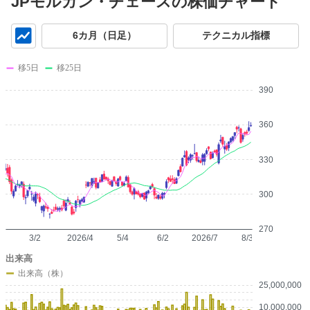
JPモルガン・チェースの株価チャート
チ
6カ月（日足）
テクニカル指標
ャ
ー
移5日
移25日
ト
390
360
330
300
270
3/2
2026/4
5/4
6/2
2026/7
8/3
出来高
出来高（株）
25,000,000
10,000,000