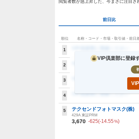
閲覧者数が急上昇した、今まさに注目さ
前日比
順位
名称・コード・市場・取引値・前日
VIP倶楽部に登録ください
1
VIP倶楽部に登
VIP倶楽部に登録ください
2
VIP倶楽部に登録ください
3
V
VIP倶楽部に登録ください
4
テクセンドフォトマスク(株)
5
429A
東証PRM
3,670
-625
(
-14.55
)
%