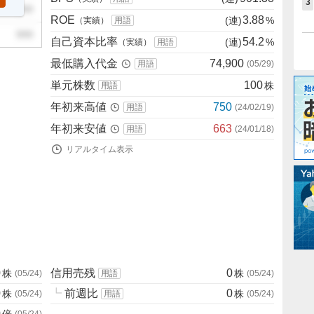
3
999
ROE
3.88
(連)
%
（実績）
用語
999
自己資本比率
54.2
(連)
%
（実績）
用語
最低購入代金
74,900
用語
(
05/29
)
単元株数
100
株
用語
年初来高値
750
用語
(
24/02/19
)
年初来安値
663
用語
(
24/01/18
)
リアルタイム表示
0
信用売残
0
株
株
(
05/24
)
用語
(
05/24
)
0
┗
前週比
0
株
株
(
05/24
)
用語
(
05/24
)
0
倍
(
05/24
)