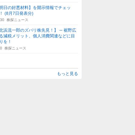
明日の好悪材料】を開示情報でチェッ
！ (8月7日発表分)
:30
株探ニュース
北浜流一郎のズバリ株先見！】 ─ 裾野広
る減税メリット、個人消費関連などに目
りを！
30
株探ニュース
もっと見る