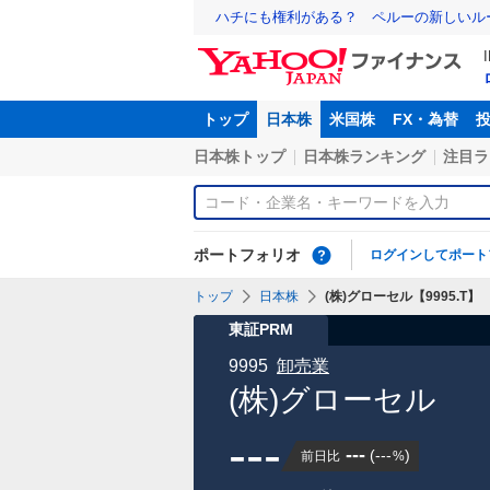
ハチにも権利がある？ ペルーの新しいル
トップ
日本株
米国株
FX・為替
日本株トップ
日本株ランキング
注目ラ
ポートフォリオ
ログインしてポート
トップ
日本株
(株)グローセル【9995.T】
東証PRM
9995
卸売業
(株)グローセル
---
---
(
---
)
前日比
%