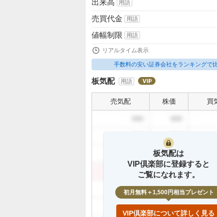
出来高
用語
売買代金
用語
値幅制限
用語
リアルタイム表示
手数料の安い証券会社をランキングで
板気配
用語
売気配
株価
買
999
999
999
999
板気配は
999
999
VIP倶楽部に登録すると
999
999
ご覧になれます。
999
初月無料＋1,500円相当プレゼント
999
VIP倶楽部について詳しく見る