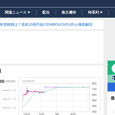
関連ニュース
配当
株主優待
時系列
の有望銘柄は？資産10億円超のDAIBOUCHOU氏が徹底解説
報
49
2024/5/29
(
05/29
)
800
720
---
(
--:--
)
640
最
---
(
--:--
)
560
480
---
(
--:--
)
400
12/11
1/22
3/4
4/15