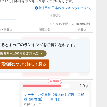
れている日本株をランキング形式でご紹介します。
今注目の日本株ランキングについて
5日間比
8/7 20:10
更新
（
8/7 18:59
集計）
差・前日比
閲覧者数
前日比
0.0
倍
録するとすべてのランキングをご覧になれます。
0.0
倍
初月無料＋1,500円相当プレゼント
0.0
倍
IP倶楽部について詳しく見る
0.0
倍
2.0
倍
レーティング日報【最上位を継続＋目標
株価を増額】 (8月7日)
株探ニュース