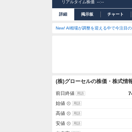
リアルタイム株価
--:--
詳細
掲示板
チャート
New! AI相場が調整を迎える中で今注目
株
(株)グローセルの株価・株式情
価
詳
7
前日終値
用語
細
値
始値
用語
高値
用語
安値
用語