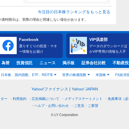
今注目の日本株ランキングをもっと見る
や適時開示は、実際の理由と関連しない場合があります。
Facebook
VIP倶楽部
選りすぐりの投資・マネ
データのダウンロードほ
ー情報をお届け
かVIP専用の情報を入手
・為替
投資信託
ニュース
掲示板
証券会社比較
不動産投
日本株、国内指数、ETF、REIT等
世界の株価指数
米国株
FX経済
Yahoo!ファイナンス
Yahoo! JAPAN
ンター
利用規約
広告掲載について
メディアステートメント
免責事項（必
ヘルプ・お問い合わせ
ご意見・ご要望
© LY Corporation