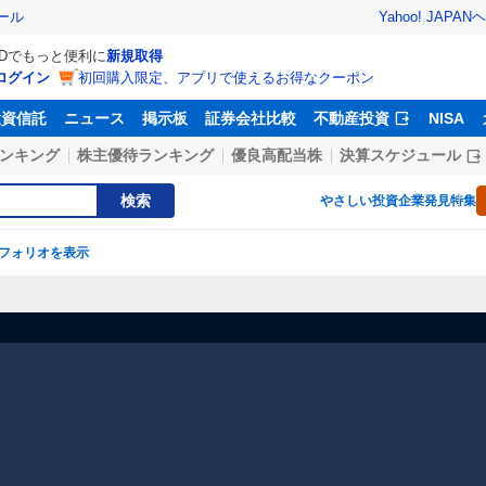
Yahoo! JAPAN
ヘ
ール
IDでもっと便利に
新規取得
ログイン
初回購入限定、アプリで使えるお得なクーポン
投資信託
ニュース
掲示板
証券会社比較
不動産投資
NISA
ンキング
株主優待ランキング
優良高配当株
決算スケジュール
検索
やさしい投資
企業発見特集
フォリオを表示