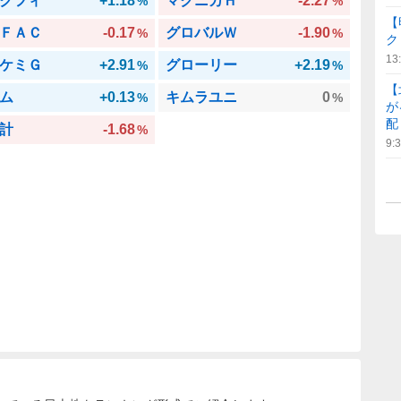
クフィ
+1.18
マクニカＨ
-2.27
%
%
【
ＦＡＣ
-0.17
グロバルＷ
-1.90
%
%
ク
13
ケミＧ
+2.91
グローリー
+2.19
%
%
【
ム
+0.13
キムラユニ
0
%
%
が
配
計
-1.68
%
9: