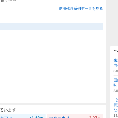
信用残時系列データを見る
ヘ
来
内
8/8
国
味
8/8
【
養
ています
な
14