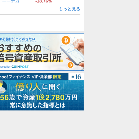
ユニチカ
-18.76
%
もっと見る