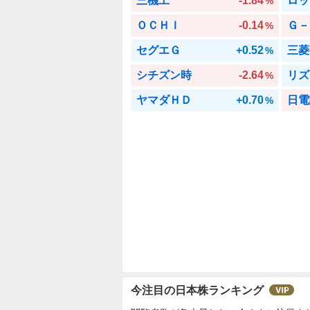
三機工
-1.84
ロッ
%
ＯＣＨＩ
-0.14
Ｇ－
%
セグエＧ
+0.52
三菱
%
シチズン時
-2.64
リズ
%
ヤマダＨＤ
+0.70
日電
%
今注目の日本株ランキング