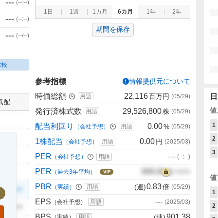
---
(
--:--
)
1日
1週
1カ月
6カ月
1年
2年
---
(
--:--
)
期間を保存
---
(
--/--
)
比較
参考指標
情報提供元について
時価総額
22,116
百万円
日
用語
(
05/29
)
気配
値
発行済株式数
29,526,800
株
用語
(
05/29
)
1
配当利回り
0.00
%
（会社予想）
用語
(
05/29
)
2
1株配当
0.00
円
（会社予想）
用語
(
2025/03
)
3
PER
---
（会社予想）
用語
(
--:--
)
PER
000.00
倍
（過去3年平均）
00/00
値
PBR
0.83
(連)
倍
（実績）
用語
(
05/29
)
999
1
EPS
---
（会社予想）
用語
(
2025/03
)
2
999
BPS
901.38
(連)
（実績）
用語