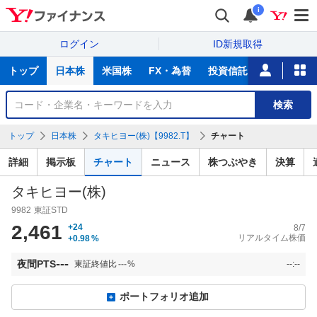
i
ログイン
ID新規取得
主
トップ
日本株
米国株
FX・為替
投資信託
ニュース
な
サ
銘
検索
ー
柄
ビ
を
トップ
日本株
タキヒヨー(株)【9982.T】
チャート
ス
検
索
詳細
掲示板
チャート
ニュース
株つぶやき
決算
タキヒヨー(株)
9982
東証STD
2,461
+24
8/7
リアルタイム株価
+0.98
%
---
夜間PTS
東証終値比
---
%
--:--
ポートフォリオ追加