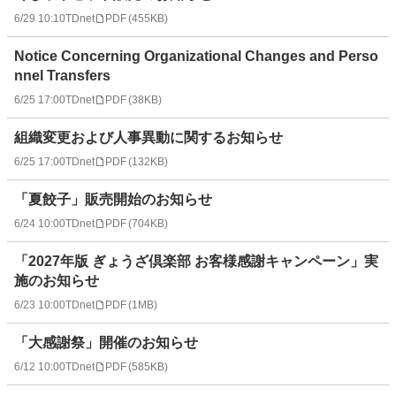
6/29 10:10
TDnet
PDF
(
455KB
)
Notice Concerning Organizational Changes and Perso
nnel Transfers
6/25 17:00
TDnet
PDF
(
38KB
)
組織変更および人事異動に関するお知らせ
6/25 17:00
TDnet
PDF
(
132KB
)
「夏餃子」販売開始のお知らせ
6/24 10:00
TDnet
PDF
(
704KB
)
「2027年版 ぎょうざ倶楽部 お客様感謝キャンペーン」実
施のお知らせ
6/23 10:00
TDnet
PDF
(
1MB
)
「大感謝祭」開催のお知らせ
6/12 10:00
TDnet
PDF
(
585KB
)