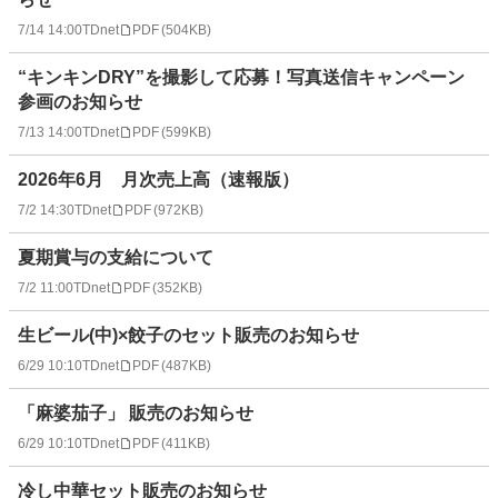
7/14 14:00
TDnet
PDF
(
504KB
)
“キンキンDRY”を撮影して応募！写真送信キャンペーン
参画のお知らせ
7/13 14:00
TDnet
PDF
(
599KB
)
2026年6月 月次売上高（速報版）
7/2 14:30
TDnet
PDF
(
972KB
)
夏期賞与の支給について
7/2 11:00
TDnet
PDF
(
352KB
)
生ビール(中)×餃子のセット販売のお知らせ
6/29 10:10
TDnet
PDF
(
487KB
)
「麻婆茄子」 販売のお知らせ
6/29 10:10
TDnet
PDF
(
411KB
)
冷し中華セット販売のお知らせ