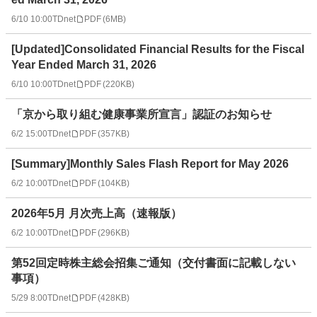
6/10 10:00
TDnet
PDF
(
6MB
)
[Updated]Consolidated Financial Results for the Fiscal
Year Ended March 31, 2026
6/10 10:00
TDnet
PDF
(
220KB
)
「京から取り組む健康事業所宣言」認証のお知らせ
6/2 15:00
TDnet
PDF
(
357KB
)
[Summary]Monthly Sales Flash Report for May 2026
6/2 10:00
TDnet
PDF
(
104KB
)
2026年5月 月次売上高（速報版）
6/2 10:00
TDnet
PDF
(
296KB
)
第52回定時株主総会招集ご通知（交付書面に記載しない
事項）
5/29 8:00
TDnet
PDF
(
428KB
)