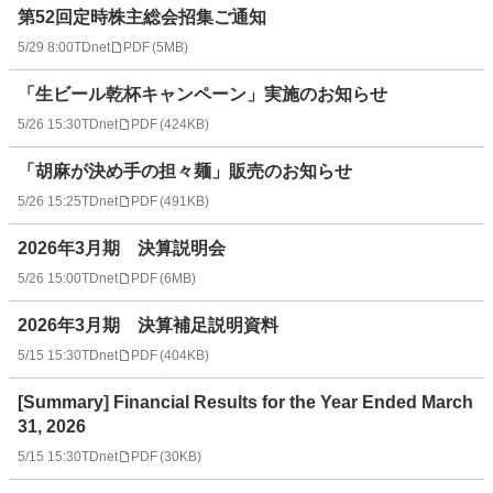
第52回定時株主総会招集ご通知
5/29 8:00
TDnet
PDF
(
5MB
)
「生ビール乾杯キャンペーン」実施のお知らせ
5/26 15:30
TDnet
PDF
(
424KB
)
「胡麻が決め手の担々麺」販売のお知らせ
5/26 15:25
TDnet
PDF
(
491KB
)
2026年3月期 決算説明会
5/26 15:00
TDnet
PDF
(
6MB
)
2026年3月期 決算補足説明資料
5/15 15:30
TDnet
PDF
(
404KB
)
[Summary] Financial Results for the Year Ended March
31, 2026
5/15 15:30
TDnet
PDF
(
30KB
)