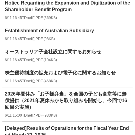
Notice Regarding the Expansion and Digitization of the
Shareholder Benefit Program
6/11 16:45
TDnet
PDF
(
369KB
)
Establishment of Australian Subsidiary
6/11 16:45
TDnet
PDF
(
98KB
)
オーストラリア子会社設立に関するお知らせ
6/11 16:45
TDnet
PDF
(
104KB
)
株主優待制度の拡充および電子化に関するお知らせ
6/11 16:45
TDnet
PDF
(
468KB
)
2026年夏休み「お子様弁当」を全国の子ども食堂等に無
償提供（2021年夏休みから取り組みを開始し、今回で16
回目の実施）
6/11 15:00
TDnet
PDF
(
933KB
)
[Delayed]Results of Operations for the Fiscal Year End
ed March 31, 2026