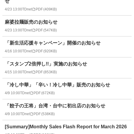
せ
4/23 13:00
TDnet
PDF
(
409KB
)
麻婆拉麺販売のお知らせ
4/23 13:00
TDnet
PDF
(
547KB
)
「新生活応援キャンペーン」開催のお知らせ
4/16 10:00
TDnet
PDF
(
920KB
)
「スタンプ2倍押し!!」実施のお知らせ
4/15 10:00
TDnet
PDF
(
853KB
)
「冷し中華」「辛い！冷し中華」販売のお知らせ
4/9 10:00
TDnet
PDF
(
672KB
)
「餃子の王将」台湾・台中に初出店のお知らせ
4/9 10:00
TDnet
PDF
(
538KB
)
[Summary]Monthly Sales Flash Report for March 2026