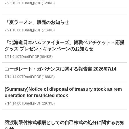
7/25 10:30
TDnet
PDF
(
129KB
)
「夏ラーメン」販売のお知らせ
7/21 10:00
TDnet
PDF
(
714KB
)
「北海道日本ハムファイターズ」観戦ペアチケット・応援
グッズ プレゼントキャンペーンのお知らせ
7/21 9:10
TDnet
PDF
(
664KB
)
コーポレート・ガバナンスに関する報告書 2026/07/14
7/14 14:09
TDnet
PDF
(
188KB
)
(Summary)Notice of disposal of treasury stock as rem
uneration for restricted stock
7/14 14:00
TDnet
PDF
(
297KB
)
譲渡制限付株式報酬としての自己株式の処分に関するお知
らせ