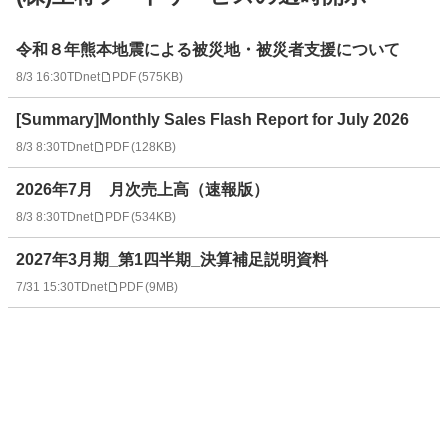
適
令和８年熊本地震による被災地・被災者支援について
時
8/3 16:30
TDnet
PDF
(
575KB
)
開
示
[Summary]Monthly Sales Flash Report for July 2026
情
報
8/3 8:30
TDnet
PDF
(
128KB
)
一
2026年7月 月次売上高（速報版）
覧
8/3 8:30
TDnet
PDF
(
534KB
)
2027年3月期_第1四半期_決算補足説明資料
7/31 15:30
TDnet
PDF
(
9MB
)