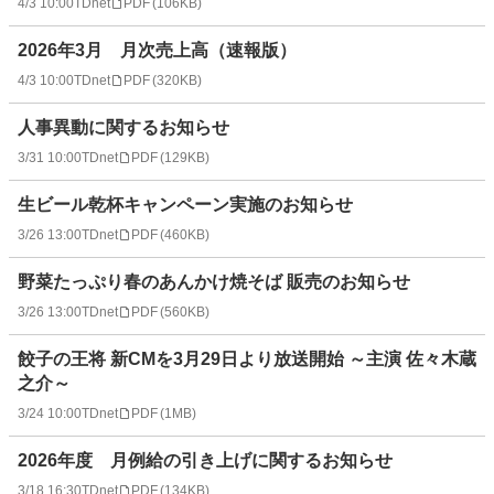
4/3 10:00
TDnet
PDF
(
106KB
)
2026年3月 月次売上高（速報版）
4/3 10:00
TDnet
PDF
(
320KB
)
人事異動に関するお知らせ
3/31 10:00
TDnet
PDF
(
129KB
)
生ビール乾杯キャンペーン実施のお知らせ
3/26 13:00
TDnet
PDF
(
460KB
)
野菜たっぷり春のあんかけ焼そば 販売のお知らせ
3/26 13:00
TDnet
PDF
(
560KB
)
餃子の王将 新CMを3月29日より放送開始 ～主演 佐々木蔵
之介～
3/24 10:00
TDnet
PDF
(
1MB
)
2026年度 月例給の引き上げに関するお知らせ
3/18 16:30
TDnet
PDF
(
134KB
)