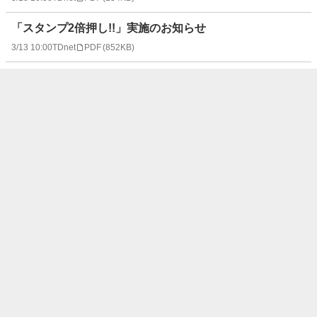
「スタンプ2倍押し!!」実施のお知らせ
3/13 10:00
TDnet
PDF
(
852KB
)
[Summary] Monthly Sales Flash Report for February 20
26
3/3 10:00
TDnet
PDF
(
105KB
)
2026年2月 月次売上高（速報版）
3/3 10:00
TDnet
PDF
(
275KB
)
「大感謝祭」開催のお知らせ
2/25 13:00
TDnet
PDF
(
571KB
)
[Updated] Consolidated Financial Results for the Third
Quarter of the Fiscal Year Ending March 31, 2026
2/25 12:00
TDnet
PDF
(
158KB
)
生ビール乾杯キャンペーン実施のお知らせ