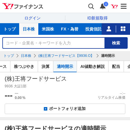
i
ログイン
ID新規取得
主
トップ
日本株
米国株
FX・為替
投資信託
ニュース
な
サ
銘
検索
ー
柄
ビ
を
トップ
日本株
(株)王将フードサービス【9936.O】
適時開示
ス
検
索
ース
株つぶやき
決算
適時開示
AI値動き解説
配当
(株)王将フードサービス
9936
大証1部
---
---
--:--
リアルタイム株価
0.00
%
ポートフォリオ追加
(株)王将フードサービスの適時開示