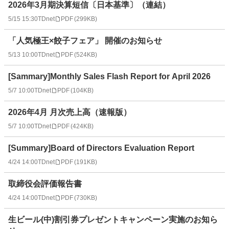
2026年3月期決算短信〔日本基準〕（連結）
5/15 15:30
TDnet
PDF
(
299KB
)
「人気極王×餃子フェア」 開催のお知らせ
5/13 10:00
TDnet
PDF
(
524KB
)
[Sammary]Monthly Sales Flash Report for April 2026
5/7 10:00
TDnet
PDF
(
104KB
)
2026年4月 月次売上高（速報版）
5/7 10:00
TDnet
PDF
(
424KB
)
[Summary]Board of Directors Evaluation Report
4/24 14:00
TDnet
PDF
(
191KB
)
取締役会評価報告書
4/24 14:00
TDnet
PDF
(
730KB
)
生ビール(中)割引券プレゼントキャンペーン実施のお知ら