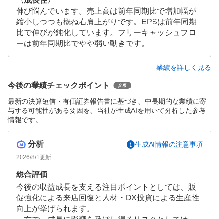
〈成長性〉
伸び悩んでいます。売上高は前年同期比で増加幅が
縮小しつつも概ね右肩上がりです。EPSは前年同期
比で伸びが鈍化しています。フリーキャッシュフロ
ーは前年同期比でやや弱い動きです。
業績を詳しく見る
今後の業績チェックポイント
最新の決算短信・有価証券報告書に基づき、中長期的な業績に寄
与する可能性がある要因を、当社が生成AIを用いて分析した参考
情報です。
分析
生成AI情報の注意事項
2026/8/1
更新
総合評価
今後の収益成長を支える注目ポイントとしては、販
促強化による来店回復と人材・DX投資による生産性
向上が挙げられます。