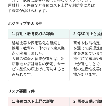
一方で、成長に影響を及ぼし得るリスクとしては、
原材料・人件費など各種コスト上昇が利益率に及ぼ
す影響が挙げられます。
ポジティブ要因
6
件
1.
採用・教育拠点の稼働
2.
QSC向上と提供
処遇改善や採用強化を継続し、
研修や技能検定、
採用・教育を一体で行う東京拠
を通じて調理速度
点が稼働しました。
化を進めています
人員の確保と育成が進めば、出
提供時間短縮や顧
店推進や店舗運営の安定、サー
上が進むことで、
ビス品質の底上げに寄与すると
舗の生産性改善に
みられます。
性があります。
リスク要因
7
件
1.
各種コスト上昇の影響
2.
需要反動と節約