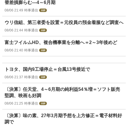
替差損膨らむ―4～6月期
08/06 21:49
時事通信
ウリ信組、第三者委を設置＝元役員の預金着服など調査へ
08/06 21:44
時事通信
富士フイルムHD、複合機事業を分離へ＝2～3年後めど
08/06 21:40
時事通信
トヨタ、国内9工場停止＝台風13号接近で
08/06 21:37
時事通信
〔決算〕任天堂、4～6月期の純利益54％増＝ソフト販売
堅調、映画も好調
08/06 21:25
時事通信
〔決算〕味の素、27年3月期予想を上方修正＝電子材料好
調で