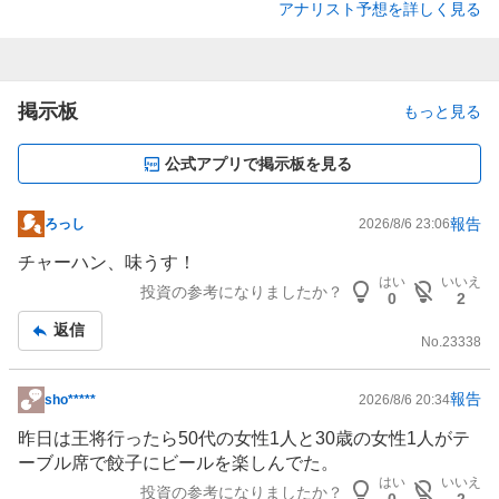
アナリスト予想を詳しく見る
掲示板
もっと見る
公式アプリで掲示板を見る
報告
ろっし
2026/8/6 23:06
掲
示
チャーハン、味うす！
板
はい
いいえ
投資の参考になりましたか？
0
2
記
返信
事
No.
23338
報告
sho*****
2026/8/6 20:34
掲
示
昨日は王将行ったら50代の女性1人と30歳の女性1人がテ
板
ーブル席で餃子に
ビール
を楽しんでた。
記
はい
いいえ
投資の参考になりましたか？
0
2