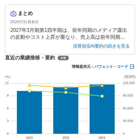
まとめ
2026/7/31
発表分
2027年3月期第1四半期は、前年同期のメディア露出
の反動やコスト上昇が重なり、売上高は前年同期比4.
9%減の282億円、営業利益は52.8%減の14億円と大
決算短信AI要約の続きを見る
幅な減収減益となりました。一方、人的資本投資や
直近の業績推移・要約
海外展開など将来への先行投資は継続されており、
通期業績予想に変更はありません。
情報提供元：
バフェット・コード