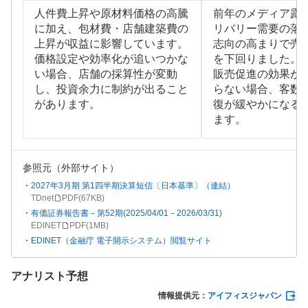
人件費上昇や原材料価格の高騰
前年のメディア露
に加え、包材費・店舗建築費の
リバリー需要の落
上昇が収益に影響しています。
志向の高まりで売
価格設定や効率化が追いつかな
を下回りました。
い場合、店舗の採算性が変動
販売促進の効果が
し、投資余力に制約が出ること
らない場合、客数
があります。
復が緩やかになる
ます。
参照元（外部サイト）
2027年3月期 第1四半期決算短信〔日本基準〕（連結）
TDnet
PDF(
67KB
)
有価証券報告書－第52期(2025/04/01－2026/03/31)
EDINET
PDF(
1MB
)
EDINET（金融庁 電子開示システム）閲覧サイト
アナリスト予想
情報提供元：
アイフィスジャパン