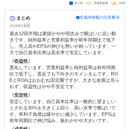
生成AI情報の注意事項
まとめ
2026/8/1
更新
過去12四半期は業績がやや弱含みで横ばいに近い動
きです。純利益率と営業利益率が前年同期比で低下
し、売上高やEPSの伸びも勢いが鈍っています。一
方で自己資本比率は高水準で安定しています。
〈収益性〉
悪化しています。営業利益率と純利益率は前年同期
比で低下し、直近でも下向きのモメンタムです。RO
EとROAはおおむね安定圏ですが、大きな改善は見ら
れず、収益性はやや不安定です。
〈安定性〉
安定しています。自己資本比率は一般的に望ましい
とされる30%を大きく上回り、高い水準で横ばいで
す。有利子負債は緩やかに減少しています。EPSは
前年同期比で伸び悩み、振れがやや大きいです。