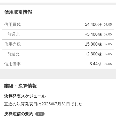
く
売
信用取引情報
り
た
信用買残
54,400
株
07/05
い
0
前週比
+5,400
株
07/05
%
信用売残
15,800
株
07/05
前週比
+2,300
株
07/05
信用倍率
3.44
倍
07/05
業績・決算情報
決算発表スケジュール
直近の決算発表日は2026年7月31日でした。
決算短信の要約