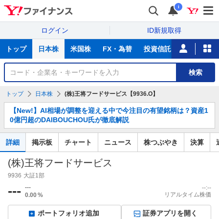
i
ログイン
ID新規取得
主
トップ
日本株
米国株
FX・為替
投資信託
ニュース
な
サ
銘
検索
ー
柄
ビ
を
トップ
日本株
(株)王将フードサービス【9936.O】
ス
検
お
索
【New!】AI相場が調整を迎える中で今注目の有望銘柄は？資産1
知
0億円超のDAIBOUCHOU氏が徹底解説
ら
せ
詳細
掲示板
チャート
ニュース
株つぶやき
決算
(株)王将フードサービス
9936
大証1部
---
---
--:--
リアルタイム株価
0.00
%
ポートフォリオ追加
証券アプリを開く