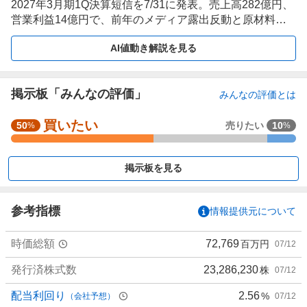
2027年3月期1Q決算短信を7/31に発表。売上高282億円、
営業利益14億円で、前年のメディア露出反動と原材料
費・人件費上昇が収益を圧迫。
AI値動き解説を見る
掲示板「みんなの評価」
みんなの評価とは
買いたい
強
50
売りたい
10
%
%
く
買
掲示板を見る
い
た
い
参考指標
情報提供元について
0
%
時価総額
72,769
百万円
07/12
、
買
発行済株式数
23,286,230
株
07/12
い
た
配当利回り
2.56
%
（会社予想）
07/12
い