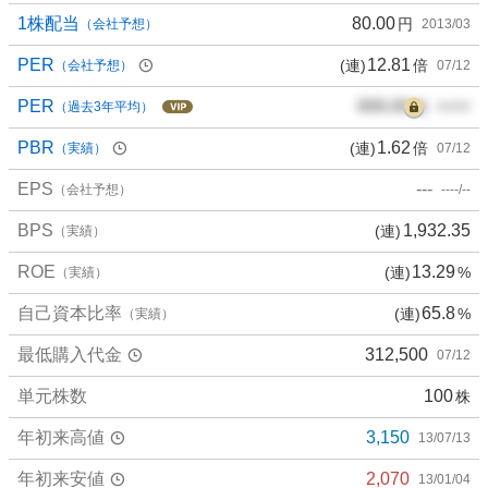
5
1株配当
80.00
円
（会社予想）
2013/03
0
PER
12.81
(連)
倍
（会社予想）
07/12
%
、
PER
000.00
倍
（過去3年平均）
00/00
様
子
PBR
1.62
(連)
倍
（実績）
07/12
見
EPS
---
4
（会社予想）
----/--
0
BPS
1,932.35
(連)
（実績）
%
、
ROE
13.29
(連)
%
（実績）
売
り
自己資本比率
65.8
(連)
%
（実績）
た
最低購入代金
312,500
07/12
い
1
単元株数
100
株
0
%
年初来高値
3,150
13/07/13
、
強
年初来安値
2,070
13/01/04