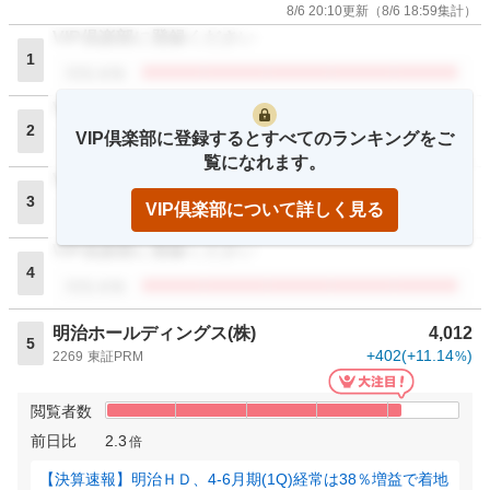
8/6 20:10
更新
（
8/6 18:59
集計）
VIP倶楽部に登録ください
1
閲覧者数
VIP倶楽部に登録ください
2
VIP倶楽部に登録するとすべてのランキングをご
閲覧者数
覧になれます。
VIP倶楽部に登録ください
3
VIP倶楽部について詳しく見る
閲覧者数
VIP倶楽部に登録ください
4
閲覧者数
明治ホールディングス(株)
4,012
5
+402
(
+11.14
)
2269
東証PRM
%
閲覧者数
前日比
2.3
倍
【決算速報】明治ＨＤ、4-6月期(1Q)経常は38％増益で着地