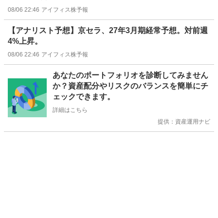
08/06 22:46
アイフィス株予報
【アナリスト予想】京セラ、27年3月期経常予想。対前週
4%上昇。
08/06 22:46
アイフィス株予報
お
あなたのポートフォリオを診断してみません
知
か？資産配分やリスクのバランスを簡単にチ
ら
ェックできます。
せ
詳細はこちら
提供：資産運用ナビ