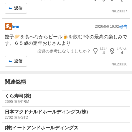
事
返信
No.
23337
報告
hym
2026/8/6 19:02
掲
示
餃子🥟を食べながら
ビール
🍺を飲む‼️今の最高の楽しみで
板
す。６５歳の定年おじさんより
記
はい
いいえ
投資の参考になりましたか？
4
4
事
返信
No.
23336
関連銘柄
くら寿司(株)
2695
東証PRM
日本マクドナルドホールディングス(株)
2702
東証STD
(株)イートアンドホールディングス