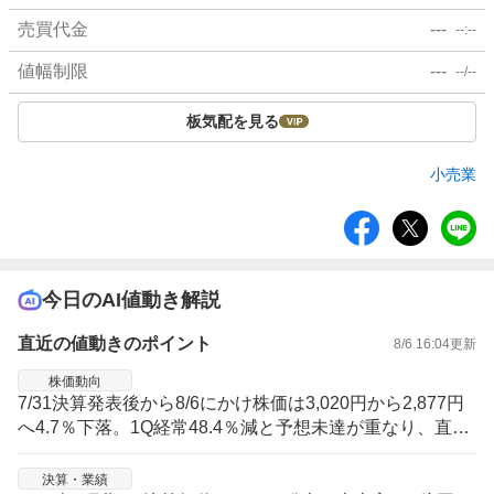
売買代金
---
--:--
値幅制限
---
--/--
板気配を見る
小売業
シ
ェ
ア
今日のAI値動き解説
直近の値動きのポイント
8/6 16:04
更新
株価動向
7/31決算発表後から8/6にかけ株価は3,020円から2,877円
へ4.7％下落。1Q経常48.4％減と予想未達が重なり、直近
5営業日は下押しが続く局面。
決算・業績