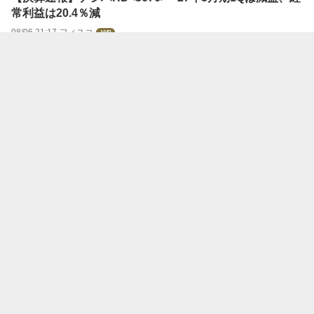
常利益は20.4％減
08/06 21:17
フィスコ
【決算速報】宮地エンジ<3431>---27年3月期1Qは減益、
経常利益は69.7％減
08/06 21:17
フィスコ
【決算速報】佐藤渡辺<1807>---27年3月期1Qは赤字拡
大、経常損益は▲2億4000万円
08/06 21:17
フィスコ
【決算速報】東京エネシス<1945>---27年3月期1Qは増
益、経常利益は177％増
08/06 21:17
フィスコ
〔決算〕楽天銀、通期純利益予想を881億円に上方修正＝
金利収益が拡大
08/06 21:16
時事通信