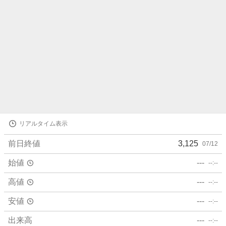
株
リアルタイム表示
価
詳
前日終値
3,125
07/12
細
値
始値
---
--:--
高値
---
--:--
安値
---
--:--
出来高
---
--:--