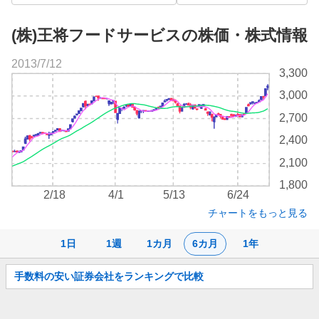
(株)王将フードサービスの株価・株式情報
2013/7/12
株
3,300
価
3,000
チ
ャ
2,700
ー
2,400
ト
2,100
1,800
2/18
4/1
5/13
6/24
チャートをもっと見る
1日
1週
1カ月
6カ月
1年
お
手数料の安い証券会社をランキングで比較
知
ら
せ