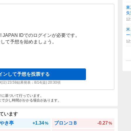
東
失
12
米
ー
! JAPAN IDでのログインが必要です。
ンして予想を始めましょう。
12
インして予想を投票する
9(日) 23:59
結果発表：
8/14(金) 20:30
頃
ジに基づいて行っています。
まで少し時間がかかる場合があります。
ています
やき亭
+1.34
ブロンコＢ
-0.27
%
%