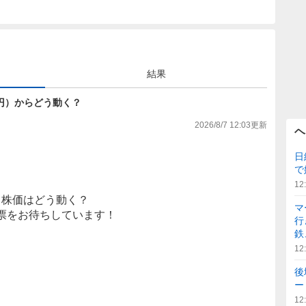
結果
075円）からどう動く？
2026/8/7 12:03
更新
ヘ
日
で
12
株価はどう動く？
マ
票をお待ちしています！
行
鉄
12
後
ー
12