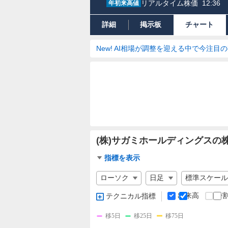
リアルタイム株価
12:36
年初来高値
詳細
掲示板
チャート
New! AI相場が調整を迎える中で今注目
(株)サガミホールディングスの
チ
指標を表示
ャ
チ
ー
ャ
ト
ー
出来高
分
テクニカル指標
指
ト
標
の
移5日
移25日
移75日
設