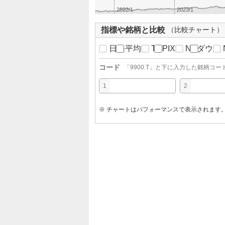
2022/1
2023/1
指標や銘柄と比較
（比較チャート）
日経平均
TOPIX
NYダウ
コード
「
9900.T
」と下に入力した銘柄コー
1
2
※ チャートはパフォーマンスで表示されます