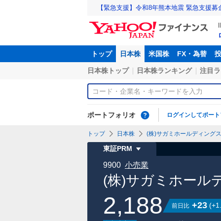
【緊急支援】令和8年熊本地震 緊急支援募
トップ
日本株
米国株
FX・為替
日本株トップ
日本株ランキング
注目ラ
ポートフォリオ
ログインしてポート
トップ
日本株
(株)サガミホールディングス【
東証PRM
9900
小売業
(株)サガミホール
2,188
+23
(
+1
前日比