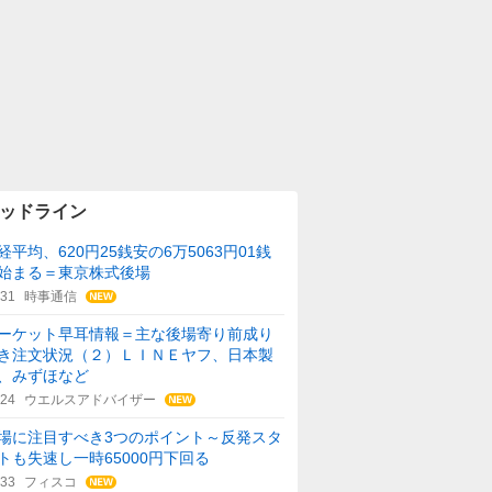
ッドライン
経平均、620円25銭安の6万5063円01銭
始まる＝東京株式後場
:31
時事通信
ーケット早耳情報＝主な後場寄り前成り
き注文状況（２）ＬＩＮＥヤフ、日本製
、みずほなど
:24
ウエルスアドバイザー
場に注目すべき3つのポイント～反発スタ
トも失速し一時65000円下回る
:33
フィスコ