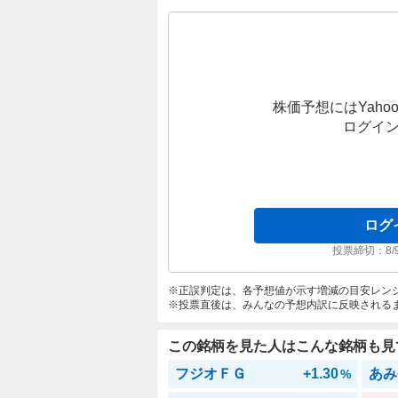
株価予想にはYahoo
ログイ
ログ
投票締切：
8/
正誤判定は、各予想値が示す増減の目安レン
投票直後は、みんなの予想内訳に反映される
この銘柄を見た人はこんな銘柄も見
フジオＦＧ
+1.30
あみ
%