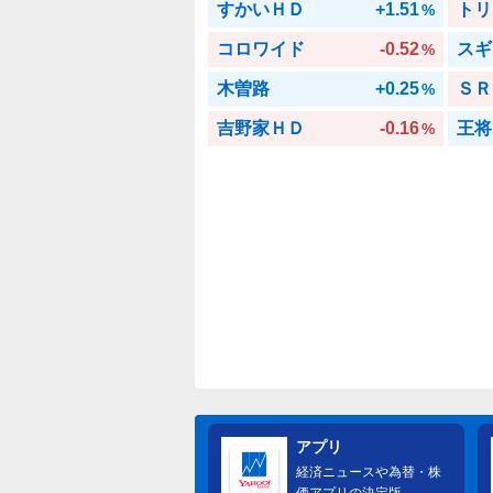
すかいＨＤ
+1.51
トリ
%
コロワイド
-0.52
スギ
%
木曽路
+0.25
ＳＲ
%
吉野家ＨＤ
-0.16
王将
%
アプリ
経済ニュースや為替・株
価アプリの決定版