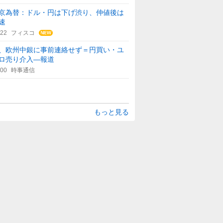
京為替：ドル・円は下げ渋り、仲値後は
速
:22
フィスコ
、欧州中銀に事前連絡せず＝円買い・ユ
ロ売り介入―報道
:00
時事通信
もっと見る