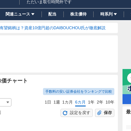
ただいま取引時間外です
関連ニュース
配当
株主優待
時系列
の有望銘柄は？資産10億円超のDAIBOUCHOU氏が徹底解説
株価チャート
手数料の安い証券会社をランキングで比較
1日
1週
1カ月
6カ月
1年
2年
10年
最
割
設定を戻す
保存