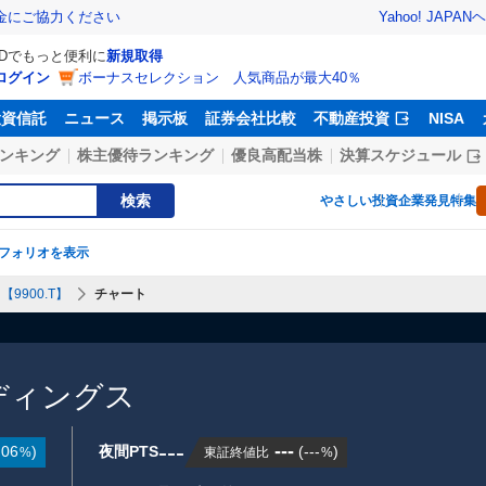
Yahoo! JAPAN
ヘ
金にご協力ください
IDでもっと便利に
新規取得
ログイン
ボーナスセレクション 人気商品が最大40％
投資信託
ニュース
掲示板
証券会社比較
不動産投資
NISA
ンキング
株主優待ランキング
優良高配当株
決算スケジュール
検索
やさしい投資
企業発見特集
フォリオを表示
9900.T】
チャート
ディングス
---
---
.06
)
夜間PTS
(
---
)
東証終値比
%
%