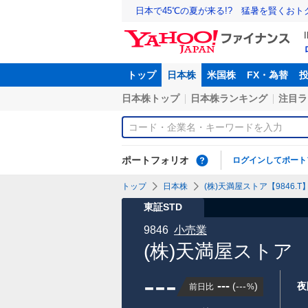
日本で45℃の夏が来る!? 猛暑を賢くお
トップ
日本株
米国株
FX・為替
日本株トップ
日本株ランキング
注目ラ
ポートフォリオ
ログインしてポート
トップ
日本株
(株)天満屋ストア【9846.T
東証STD
9846
小売業
(株)天満屋ストア
---
---
(
---
)
夜
前日比
%