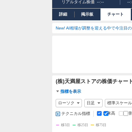
リアルタイム株価
--:--
--:
詳細
掲示板
チャート
New! AI相場が調整を迎える中で今注目
(株)天満屋ストアの株価チャー
チ
指標を表示
ャ
チ
ー
ャ
ト
ー
出来高
分
テクニカル指標
指
ト
標
の
移5日
移25日
移75日
設