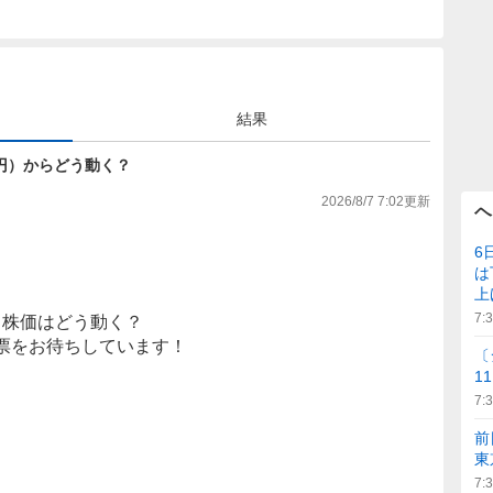
結果
006円）からどう動く？
2026/8/7 7:02
更新
ヘ
6
は
上
7:
株価はどう動く？
票をお待ちしています！
〔
1
7:
前
東
7: