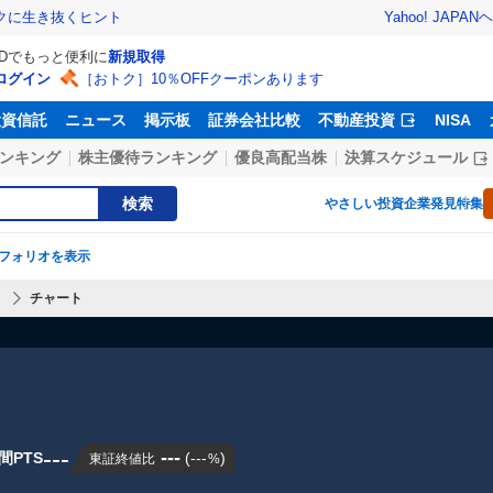
Yahoo! JAPAN
ヘ
トクに生き抜くヒント
IDでもっと便利に
新規取得
ログイン
［おトク］10％OFFクーポンあります
投資信託
ニュース
掲示板
証券会社比較
不動産投資
NISA
ンキング
株主優待ランキング
優良高配当株
決算スケジュール
検索
やさしい投資
企業発見特集
フォリオを表示
】
チャート
---
---
間PTS
(
---
)
東証終値比
%