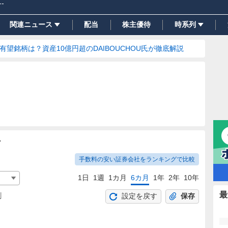
--
関連ニュース
配当
株主優待
時系列
の有望銘柄は？資産10億円超のDAIBOUCHOU氏が徹底解説
ト
手数料の安い証券会社をランキングで比較
1日
1週
1カ月
6カ月
1年
2年
10年
最
割
設定を戻す
保存