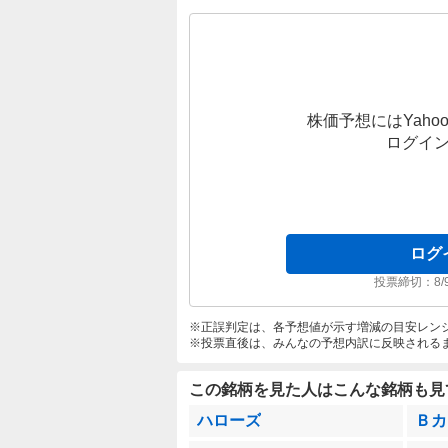
株価予想にはYahoo
ログイ
ログ
投票締切：
8/
正誤判定は、各予想値が示す増減の目安レン
投票直後は、みんなの予想内訳に反映される
この銘柄を見た人はこんな銘柄も見
ハローズ
Ｂカ