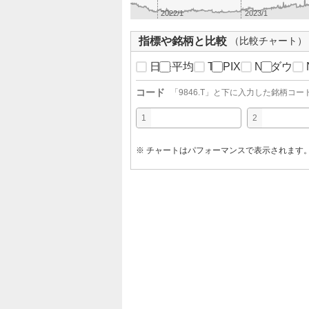
2022/1
2023/1
指標や銘柄と比較
（比較チャート）
日経平均
TOPIX
NYダウ
コード
「
9846.T
」と下に入力した銘柄コー
1
2
※ チャートはパフォーマンスで表示されます