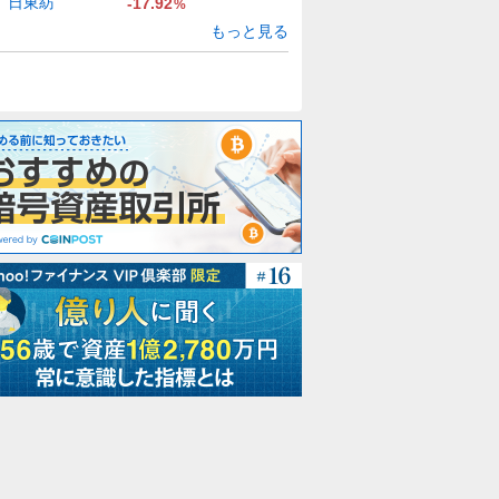
日東紡
-17.92
%
もっと見る