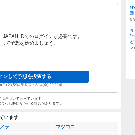
N
回
6:
今
米
! JAPAN IDでのログインが必要です。
ど
ンして予想を始めましょう。
6:
インして予想を投票する
9(日) 23:59
結果発表：
8/14(金) 20:30
頃
ジに基づいて行っています。
まで少し時間がかかる場合があります。
ています
メラ
マツココ