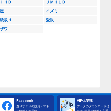
ｉＨＤ
ＪＭＨＬＤ
屋
イズミ
紙販Ｈ
愛眼
ザワ
Facebook
VIP倶楽部
選りすぐりの投資・マネ
データのダウンロードほ
ー情報をお届け
かVIP専用の情報を入手