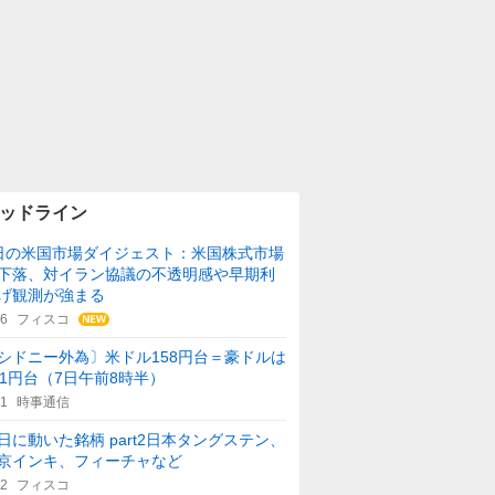
ッドライン
日の米国市場ダイジェスト：米国株式市場
下落、対イラン協議の不透明感や早期利
げ観測が強まる
36
フィスコ
シドニー外為〕米ドル158円台＝豪ドルは
11円台（7日午前8時半）
31
時事通信
日に動いた銘柄 part2日本タングステン、
京インキ、フィーチャなど
32
フィスコ