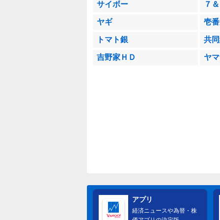
サイボー
７＆
ヤギ
壱番
トマト銀
共同
吉野家ＨＤ
ヤマ
アプリ
経済ニュースや為替・株
価アプリの決定版