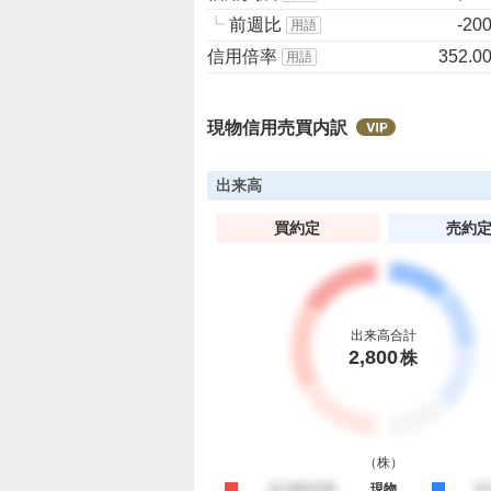
┗
前週比
-20
用語
信用倍率
352.0
用語
現物信用売買内訳
出来高
買約定
売約
出来高合計
2,800
株
（
株
）
買約定
12,345,678
現物
売
12