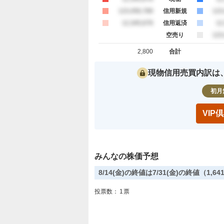
買約定
123,456,789
信用新規
売
123
買約定
12,345,678
信用返済
売
12
空売り
売
123
2,800
合計
買約定 合計
売約定 合
現物信用売買内訳は
初月
VI
みんなの株価予想
8/14(金)の終値は7/31(金)の終値（1
投票数：
1
票