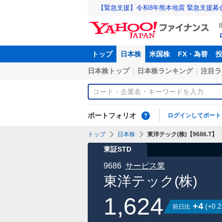
【緊急支援】令和8年熊本地震 緊急支援募
トップ
日本株
米国株
FX・為替
日本株トップ
日本株ランキング
注目ラ
ポートフォリオ
ログインしてポート
トップ
日本株
東洋テック(株)【9686.T】
東証STD
9686
サービス業
東洋テック(株)
1,624
+4
(
+0.2
前日比