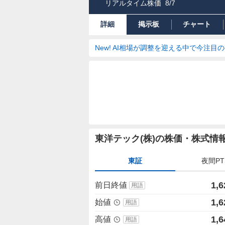
リアルタイム株価
8/7
詳細
掲示板
チャート
New! AI相場が調整を迎える中で今注目
株
東洋テック(株)の株価・株式情
価
詳
東証
夜間PT
細
値
1,6
前日終値
用語
1,6
始値
用語
1,6
高値
用語