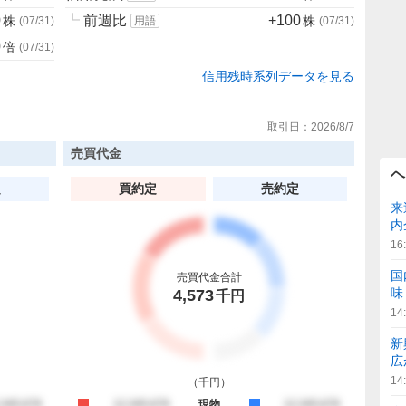
0
┗
前週比
+100
株
株
(
07/31
)
用語
(
07/31
)
0
倍
(
07/31
)
信用残時系列データを見る
取引日：
2026/8/7
売買代金
ヘ
定
買約定
売約定
来
内
16
国
売買代金合計
味
4,573
千円
14
新
広
14
（
千円
）
約定
,345,678
買約定
12,345,678
現物
売約定
12,345,678