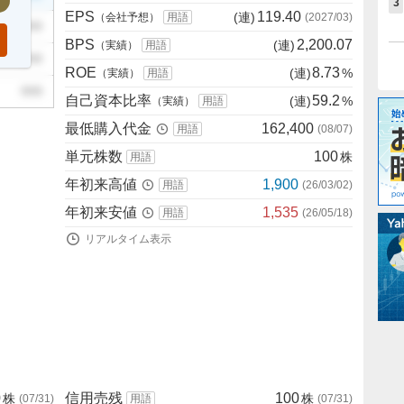
3
EPS
119.40
(連)
（会社予想）
用語
(
2027/03
)
999
BPS
2,200.07
(連)
（実績）
用語
999
ROE
8.73
(連)
%
（実績）
用語
999
自己資本比率
59.2
(連)
%
（実績）
用語
最低購入代金
162,400
用語
(
08/07
)
単元株数
100
株
用語
年初来高値
1,900
用語
(
26/03/02
)
年初来安値
1,535
用語
(
26/05/18
)
リアルタイム表示
0
信用売残
100
株
株
(
07/31
)
用語
(
07/31
)