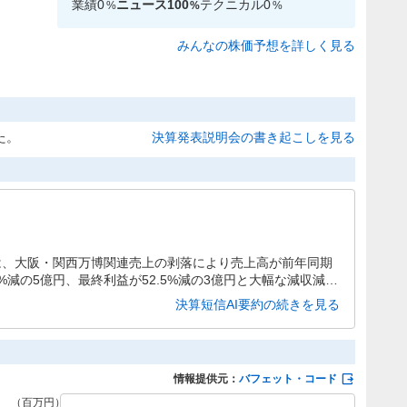
業績
0
ニュース
100
テクニカル
0
%
%
%
みんなの株価予想を詳しく見る
た。
決算発表説明会の書き起こしを見る
期は、大阪・関西万博関連売上の剥落により売上高が前年同期
.3%減の5億円、最終利益が52.5%減の3億円と大幅な減収減益
見込まれています。
決算短信AI要約の続きを見る
情報提供元：
バフェット・コード