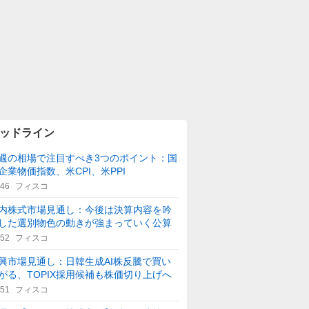
ッドライン
週の相場で注目すべき3つのポイント：国
企業物価指数、米CPI、米PPI
:46
フィスコ
内株式市場見通し：今後は決算内容を吟
した選別物色の動きが強まっていく公算
:52
フィスコ
興市場見通し：日韓生成AI株反騰で買い
がる、TOPIX採用候補も株価切り上げへ
:51
フィスコ