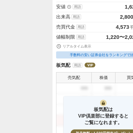
1,6
安値
用語
2,80
出来高
用語
4,573
売買代金
用語
1,220〜2,0
値幅制限
用語
リアルタイム表示
手数料の安い証券会社をランキングで
板気配
用語
売気配
株価
買
999
999
999
999
板気配は
999
999
VIP倶楽部に登録すると
999
999
ご覧になれます。
999