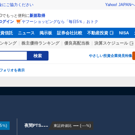
Yahoo! JAPAN
ヘ
金にご協力ください
IDでもっと便利に
新規取得
ログイン
ヤフーショッピングなら「毎日5％」おトク
投資信託
ニュース
掲示板
証券会社比較
不動産投資
NISA
ンキング
株主優待ランキング
優良高配当株
決算スケジュール
検索
やさしい投資
企業発見特集
フォリオを表示
---
---
5
)
夜間PTS
(
---
)
東証終値比
%
%