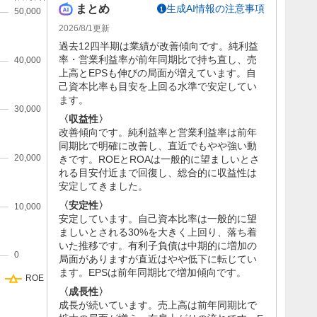
まとめ
生成AI情報の注意事項
2026/8/1
更新
過去12四半期は業績が改善傾向です。純利益
率・営業利益率が前年同期比で持ち直し、売
上高とEPSも伸びの局面が増えています。自
己資本比率も目安を上回る水準で安定してい
ます。
〈収益性〉
改善傾向です。純利益率と営業利益率は前年
同期比で明確に改善し、直近でもやや強い動
きです。ROEとROAは一般的に望ましいとさ
れる目安付近まで回復し、総合的に収益性は
安定してきました。
〈安定性〉
安定しています。自己資本比率は一般的に望
ましいとされる30%を大きく上回り、落ち着
いた推移です。有利子負債は中期的に増加の
局面がありますが直近はやや低下に転じてい
ます。EPSは前年同期比で増加傾向です。
〈成長性〉
成長が続いています。売上高は前年同期比で