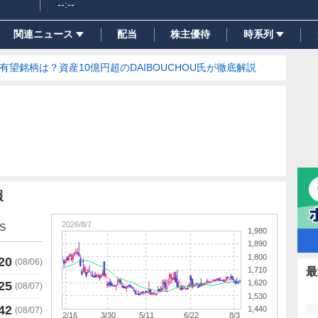
--:--
関連ニュース
配当
株主優待
時系列
の有望銘柄は？資産10億円超のDAIBOUCHOU氏が徹底解説
報
2026/8/7
S
1,980
1,890
1,800
20
(
08/06
)
1,710
最
1,620
25
(
08/07
)
1,530
42
1,440
(
08/07
)
2/16
3/30
5/11
6/22
8/3