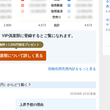
今
約定
,456,789
買約定
123,456,789
信用新規
売約定
123,456,789
表
約定
,345,678
買約定
12,345,678
信用返済
売約定
12,345,678
6:
約定
,456,789
空売り
売約定
123,456,789
今
ヤ
2,800
4,573
合計
4,573
計
買約定 合計
売約定 合計
8:
、VIP倶楽部に登録するとご覧になれます。
無料＋1,500円相当プレゼント
P倶楽部について詳しく見る
現物信用売買内訳をもっと見る
,641円）からどう動く？
2026/8/8 18:02
更新
上昇
予想の理由