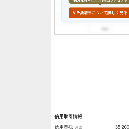
初月無料＋1,500円相当プレゼント
999
VIP倶楽部について詳しく見る
999
999
信用取引情報
信用買残
35,20
用語