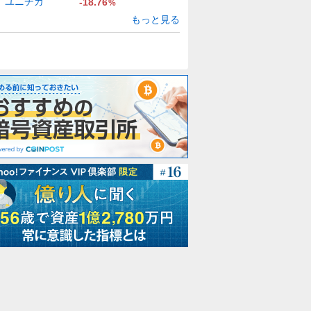
ユニチカ
-18.76
%
もっと見る