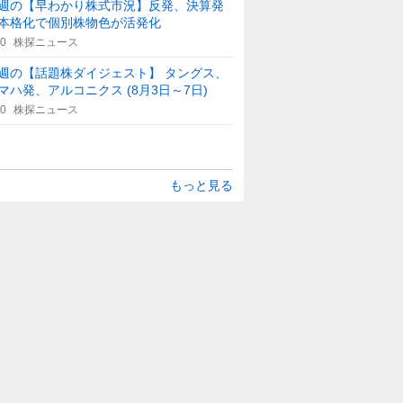
週の【早わかり株式市況】反発、決算発
本格化で個別株物色が活発化
40
株探ニュース
週の【話題株ダイジェスト】 タングス、
マハ発、アルコニクス (8月3日～7日)
50
株探ニュース
もっと見る