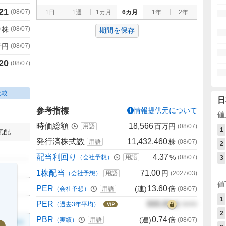
21
(
08/07
)
1日
1週
1カ月
6カ月
1年
2年
0
株
(
08/07
)
期間を保存
千円
(
08/07
)
20
(
08/07
)
比較
日
参考指標
情報提供元について
値
時価総額
18,566
百万円
用語
(
08/07
)
1
気配
発行済株式数
11,432,460
株
用語
(
08/07
)
2
配当利回り
4.37
%
（会社予想）
用語
(
08/07
)
3
1株配当
71.00
円
（会社予想）
用語
(
2027/03
)
値
PER
13.60
(連)
倍
（会社予想）
用語
(
08/07
)
1
PER
000.00
倍
（過去3年平均）
00/00
2
PBR
0.74
(連)
倍
（実績）
用語
(
08/07
)
999