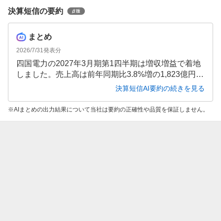
決算短信の要約
まとめ
2026/7/31
発表分
四国電力の2027年3月期第1四半期は増収増益で着地
しました。売上高は前年同期比3.8%増の1,823億円、
営業利益は同3.8%増の235億円、経常利益は持分法
決算短信AI要約の続きを見る
投資利益等の増加により同19.0%増の270億円、最終
利益は同29.1%増の197億円となりました。通期は大
AIまとめの出力結果について当社は要約の正確性や品質を保証しません。
幅増収ながら各利益段階で大幅減益が予想されてい
ます。