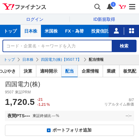
i
ログイン
ID新規取得
主
トップ
日本株
米国株
FX・為替
投資信託
ニュース
な
サ
銘
検索
ー
柄
ビ
を
トップ
日本株
四国電力(株)【9507.T】
配当情報
ス
検
索
つぶやき
決算
適時開示
配当
企業情報
業績
板気配
四国電力(株)
9507
東証PRM
1,720.5
-21
8/7
リアルタイム株価
-1.21
%
---
夜間PTS
東証終値比
---
%
--:--
ポートフォリオ追加