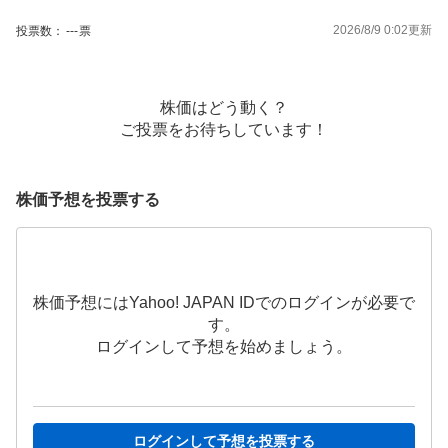
2026/8/9 0:02
更新
投票数：
---
票
株価はどう動く？
ご投票をお待ちしています！
株価予想を投票する
株価予想にはYahoo! JAPAN IDでのログインが必要で
す。
ログインして予想を始めましょう。
ログインして予想を投票する