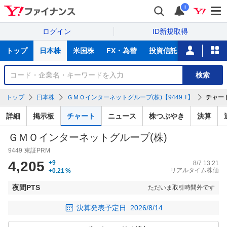
i
ログイン
ID新規取得
主
トップ
日本株
米国株
FX・為替
投資信託
ニュース
な
サ
銘
検索
ー
柄
ビ
を
トップ
日本株
ＧＭＯインターネットグループ(株)【9449.T】
チャー
ス
検
索
詳細
掲示板
チャート
ニュース
株つぶやき
決算
ＧＭＯインターネットグループ(株)
9449
東証PRM
4,205
+9
8/7 13:21
リアルタイム株価
+0.21
%
夜間PTS
ただいま取引時間外です
決算発表予定日
2026/8/14