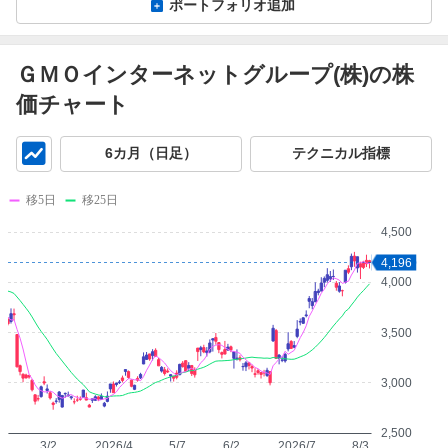
ポートフォリオ追加
ＧＭＯインターネットグループ(株)の株
価チャート
チ
6カ月（日足）
テクニカル指標
ャ
ー
移5日
移25日
ト
4,500
4,196
4,000
3,500
3,000
2,500
3/2
2026/4
5/7
6/2
2026/7
8/3