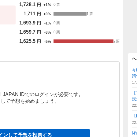
1,728.1
円
0
票
+
1
%
1,711
円
1
票
±
0
%
1,693.9
円
0
票
-
1
%
1,659.7
円
0
票
-
3
%
1,625.5
円
2
票
-
5
%
ヘ
今
請
17
【
! JAPAN IDでのログインが必要です。
規
ンして予想を始めましょう。
22
〔
22
N
インして予想を投票する