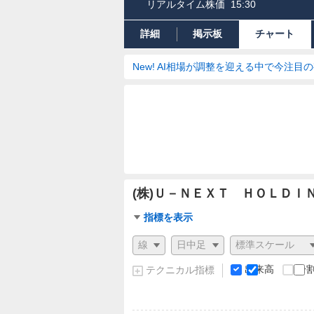
リアルタイム株価
15:30
詳細
掲示板
チャート
New! AI相場が調整を迎える中で今注目
(株)Ｕ－ＮＥＸＴ ＨＯＬＤＩ
チ
指標を表示
ャ
チ
ー
ャ
ト
ー
出来高
分
テクニカル指標
指
ト
標
の
設