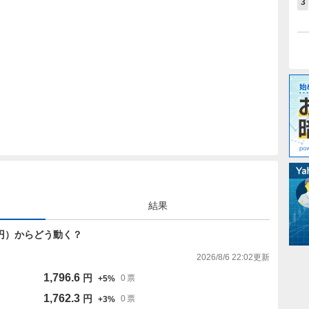
3
結果
711円）からどう動く？
2026/8/6 22:02
更新
1,796.6
円
0
票
+
5
%
1,762.3
円
0
票
+
3
%