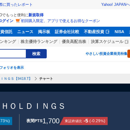
Yahoo! JAPAN
ヘ
実際に買ったレポート
IDでもっと便利に
新規取得
ログイン
初回購入限定、アプリで使えるお得なクーポン
投資信託
ニュース
掲示板
証券会社比較
不動産投資
NISA
ンキング
株主優待ランキング
優良高配当株
決算スケジュール
検索
やさしい投資
企業発見特集
フォリオを表示
ＩＮＧＳ【9418.T】
チャート
 ＨＯＬＤＩＮＧＳ
1,700
-5
.73
)
夜間PTS
(
-0.29
)
東証終値比
%
%