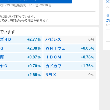
関
9(日) 23:59
結果発表：
8/14(金) 20:30
頃
20
明
ジに基づいて行っています。
は
まで少し時間がかかる場合があります。
16
ています
ズＨＤ
+2.77
パピレス
0
%
%
Ｇ
+2.38
ＷＮＩウェ
+0.05
%
%
商
+0.87
ＩＤＯＭ
+0.78
%
%
ヤＧ
+0.70
カドカワ
+1.76
%
%
+2.66
NFLX
0
%
%