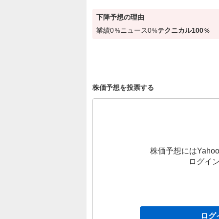
下降
予想の理由
業績
0
ニュース
0
テクニカル
100
%
%
%
株価予想を投票する
株価予想にはYahoo
ログイ
ログ