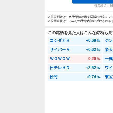
投票締切：
8/
正誤判定は、各予想値が示す増減の目安レン
投票直後は、みんなの予想内訳に反映される
この銘柄を見た人はこんな銘柄も見
コシダカＨ
+0.69
ジン
%
サイバーＡ
+0.62
楽天
%
ＷＯＷＯＷ
-0.20
一興
%
日テレＨＤ
+3.52
ワイ
%
松竹
+0.74
東宝
%