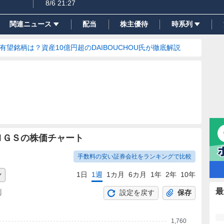
8/6 21:27
関連ニュース
配当
株主優待
時系列
の有望銘柄は？資産10億円超のDAIBOUCHOU氏が徹底解説
ＮＧＳの株価チャート
手数料の安い証券会社をランキングで比較
1日
1週
1カ月
6カ月
1年
2年
10年
最
割
設定を戻す
保存
1,760