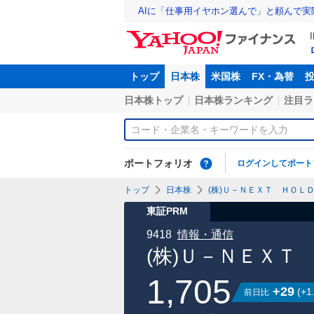
AIに「仕事用イヤホン選んで」と頼んで
トップ
日本株
米国株
FX・為替
日本株トップ
日本株ランキング
注目ラ
ポートフォリオ
ログインしてポート
トップ
日本株
(株)Ｕ－ＮＥＸＴ ＨＯＬＤ
東証PRM
9418
情報・通信
(株)Ｕ－ＮＥＸＴ
1,705
+29
(
+1
前日比