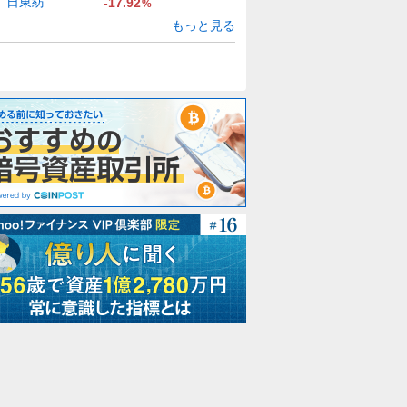
日東紡
-17.92
%
もっと見る