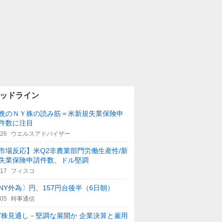
ッドライン
晩のＮＹ株の読み筋＝米新規失業保険申
件数に注目
:26
ウエルスアドバイザー
市場反応】米Q2非農業部門労働生産性/新
失業保険申請件数、ドル堅調
:17
フィスコ
NY外為〕円、157円台後半（6日朝）
:05
時事通信
Y株見通し－堅調な展開か 企業決算と雇用