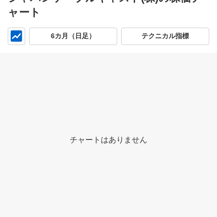
ャート
チ
6カ月（日足）
テクニカル指標
ャ
ー
ト
チャートはありません