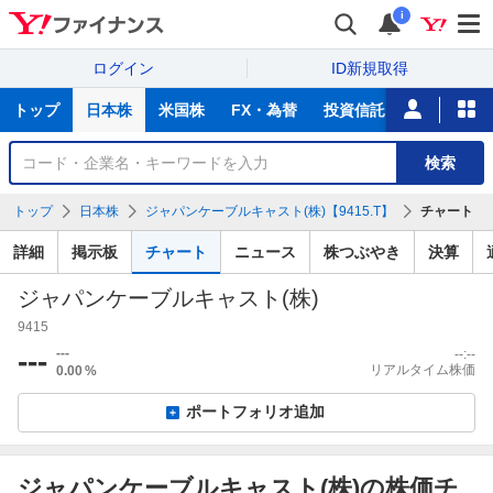
i
ログイン
ID新規取得
主
トップ
日本株
米国株
FX・為替
投資信託
ニュース
な
サ
銘
検索
ー
柄
ビ
を
トップ
日本株
ジャパンケーブルキャスト(株)【9415.T】
チャート
ス
検
索
詳細
掲示板
チャート
ニュース
株つぶやき
決算
ジャパンケーブルキャスト(株)
9415
---
---
--:--
リアルタイム株価
0.00
%
ポートフォリオ追加
ジャパンケーブルキャスト(株)の株価チ