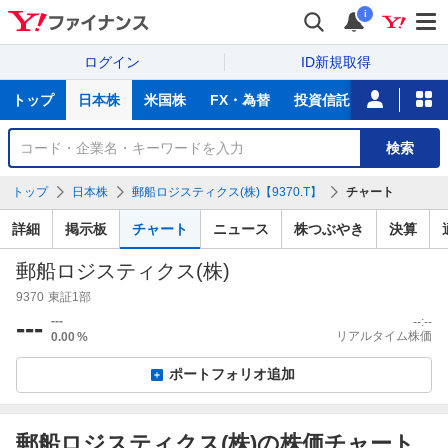
i
ログイン
ID新規取得
主
トップ
日本株
米国株
FX・為替
投資信託
ニュース
な
サ
銘
検索
ー
柄
ビ
を
トップ
日本株
郵船ロジスティクス(株)【9370.T】
チャート
ス
検
索
詳細
掲示板
チャート
ニュース
株つぶやき
決算
郵船ロジスティクス(株)
9370
東証1部
---
---
--:--
リアルタイム株価
0.00
%
ポートフォリオ追加
郵船ロジスティクス(株)の株価チャート