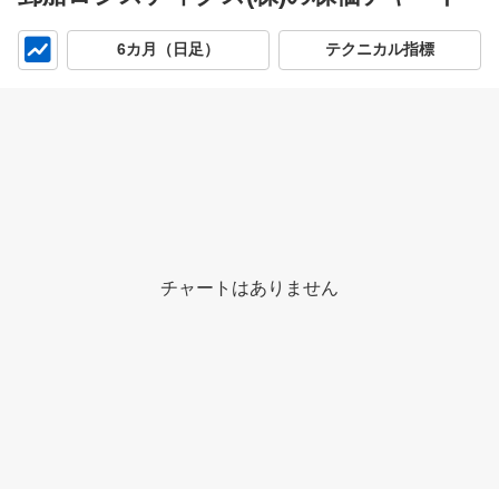
チ
6カ月（日足）
テクニカル指標
ャ
ー
ト
チャートはありません