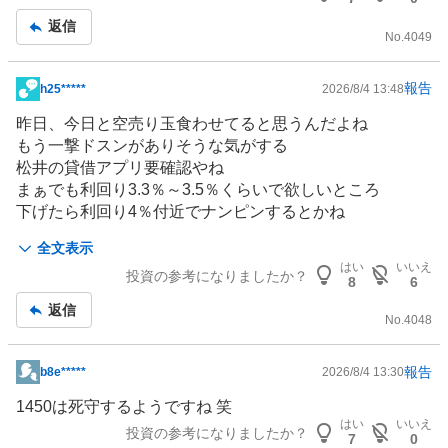
記
返信
事
No.
4049
報告
h25*****
2026/8/4 13:48
掲
示
昨日、今日と空売り玉食わせてると思うんだよね
板
もう一撃ドスンがありそうな気がする
記
松井の貸借アプリ要確認やね
事
まぁでも利回り3.3％～3.5％くらいで欲しいところ
下げたら利回り4％付近でナンピンするとかね
だからがんばれ空売り
全文表示
焼かれるなよｗ
はい
いいえ
投資の参考になりましたか？
8
6
返信
No.
4048
報告
b8e*****
2026/8/4 13:30
掲
示
1450は死守するようですね 笑
板
はい
いいえ
投資の参考になりましたか？
7
0
記