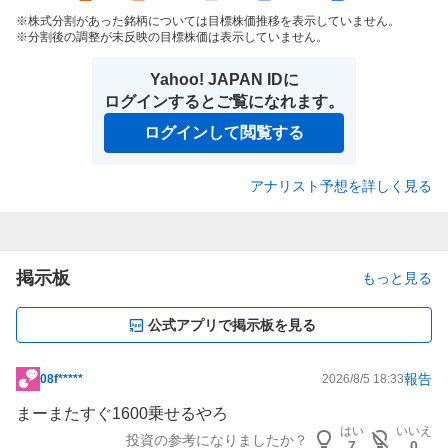
株式分割があった銘柄については目標株価推移を表示していません。
分割後の調整が未反映の目標株価は表示していません。
Yahoo! JAPAN IDに
ログインするとご覧になれます。
ログインして閲覧する
アナリスト予想を詳しく見る
掲示板
もっと見る
公式アプリで掲示板を見る
報告
08f*****
2026/8/5 18:33
掲
示
まーまたすぐ1600乗せるやろ
板
はい
いいえ
投資の参考になりましたか？
7
0