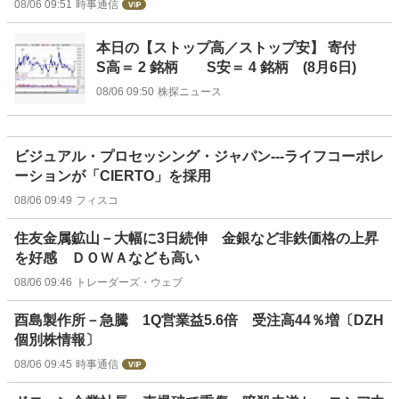
08/06 09:51
時事通信
本日の【ストップ高／ストップ安】 寄付
S高＝ 2 銘柄 S安＝ 4 銘柄 (8月6日)
08/06 09:50
株探ニュース
ビジュアル・プロセッシング・ジャパン---ライフコーポレ
ーションが「CIERTO」を採用
08/06 09:49
フィスコ
住友金属鉱山－大幅に3日続伸 金銀など非鉄価格の上昇
を好感 ＤＯＷＡなども高い
08/06 09:46
トレーダーズ・ウェブ
酉島製作所－急騰 1Q営業益5.6倍 受注高44％増〔DZH
個別株情報〕
08/06 09:45
時事通信