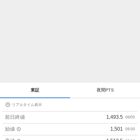
ら
せ
株
東証
夜間PTS
価
詳
リアルタイム表示
細
値
前日終値
1,493.5
08/05
始値
1,501
09:00