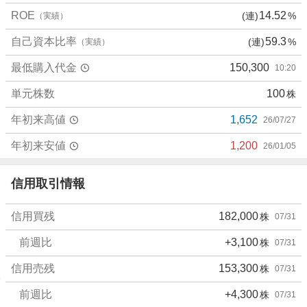
、
ROE
14.52
(連)
%
（実績）
売
り
自己資本比率
59.3
(連)
%
（実績）
た
最低購入代金
150,300
10:20
い
0
単元株数
100
株
%
、
年初来高値
1,652
26/07/27
強
く
年初来安値
1,200
26/01/05
売
り
信用取引情報
た
い
信用買残
182,000
株
07/31
2
5
前週比
+3,100
株
07/31
%
信用売残
153,300
株
07/31
前週比
+4,300
株
07/31