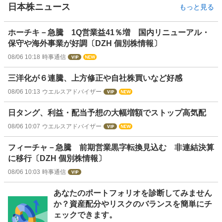
日本株ニュース
もっと見る
ホーチキ－急騰 1Q営業益41％増 国内リニューアル・
保守や海外事業が好調〔DZH 個別株情報〕
08/06 10:18
時事通信
三洋化が６連騰、上方修正や自社株買いなど好感
08/06 10:13
ウエルスアドバイザー
日タング、利益・配当予想の大幅増額でストップ高気配
08/06 10:07
ウエルスアドバイザー
フィーチャ－急騰 前期営業黒字転換見込む 非連結決算
に移行〔DZH 個別株情報〕
08/06 10:03
時事通信
お
あなたのポートフォリオを診断してみません
知
か？資産配分やリスクのバランスを簡単にチ
ら
ェックできます。
せ