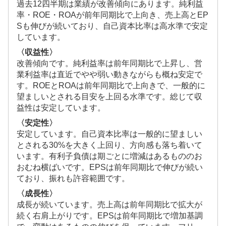
過去12四半期は業績が改善傾向にあります。純利益
率・ROE・ROAが前年同期比で上向き、売上高とEP
Sも伸びが続いており、自己資本比率は高水準で安定
しています。
〈収益性〉
改善傾向です。純利益率は前年同期比で上昇し、営
業利益率は直近でやや弱い動きながらも概ね安定で
す。ROEとROAは前年同期比で上向きで、一般的に
望ましいとされる目安を上回る水準です。総じて収
益性は安定しています。
〈安定性〉
安定しています。自己資本比率は一般的に望ましい
とされる30%を大きく上回り、方向感も落ち着いて
います。有利子負債は期ごとに増減はあるもののお
おむね横ばいです。EPSは前年同期比で伸びが続い
ており、振れも許容範囲です。
〈成長性〉
成長が続いています。売上高は前年同期比で拡大が
続く右肩上がりです。EPSは前年同期比で増加基調