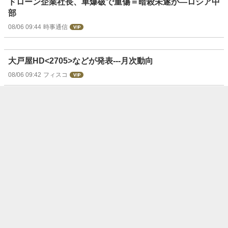
ドローン企業社長、車爆破で重傷＝暗殺未遂か―ロシア中
部
08/06 09:44
時事通信
大戸屋HD<2705>などが発表---月次動向
08/06 09:42
フィスコ
テクニカルで選ぶ注目銘柄：荏原＝５日線と２５日線のミ
ニＧＣ形成が射程圏内
08/06 09:40
ウエルスアドバイザー
山一電機－急落 通期営業益を上方修正も利益確定の売り
〔DZH 個別株情報〕
08/06 09:39
時事通信
USS－大和が目標株価を引き上げ 追加的な値上げを織
り込んだ上方修正〔DZH 個別株情報〕
08/06 09:36
時事通信