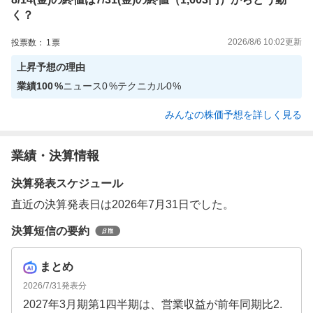
く？
2026/8/6 10:02
更新
投票数：
1
票
上昇
予想の理由
業績
100
%
ニュース
0
%
テクニカル
0
%
みんなの株価予想を詳しく見る
業績・決算情報
決算発表スケジュール
直近の決算発表日は2026年7月31日でした。
決算短信の要約
まとめ
2026/7/31
発表分
2027年3月期第1四半期は、営業収益が前年同期比2.