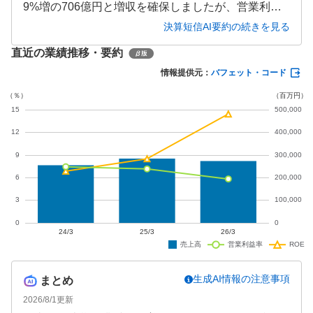
9%増の706億円と増収を確保しましたが、営業利益
は2.6%減の39億円と小幅減益となりました。前年同
決算短信AI要約の続きを見る
期に計上された大規模な投資有価証券売却益の反動
直近の業績推移・要約
により、最終利益は67.3%減の61億円と大幅に落ち
込んでいます。
情報提供元：
バフェット・コード
生成AI情報の注意事項
まとめ
2026/8/1
更新