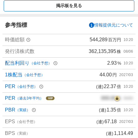
買
掲示板を見る
い
た
い
参考指標
情報提供元について
0
%
時価総額
544,289
百万円
10:20
、
買
発行済株式数
362,135,395
株
08/06
い
た
配当利回り
2.93
%
（会社予想）
10:20
い
5
1株配当
44.00
円
（会社予想）
2027/03
0
PER
22.37
(連)
倍
（会社予想）
10:20
%
、
PER
000.00
倍
（過去3年平均）
00/00
様
子
PBR
1.35
(連)
倍
（実績）
10:20
見
EPS
67.18
(連)
2
（会社予想）
2027/03
5
BPS
1,114.49
(連)
（実績）
%