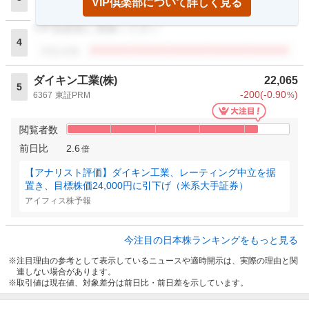
VIP倶楽部について詳しく見る
閲覧者数
VIP倶楽部に登録ください
4
閲覧者数
ダイキン工業(株)
22,065
5
-200
(
-0.90
)
6367
東証PRM
%
閲覧者数
前日比
2.6
倍
【アナリスト評価】ダイキン工業、レーティング中立を据
置き、目標株価24,000円に引下げ（米系大手証券）
アイフィス株予報
今注目の日本株ランキングをもっと見る
注目理由の参考として表示しているニュースや適時開示は、実際の理由と関
連しない場合があります。
取引値は現在値、対象差分は前日比・前日差を示しています。