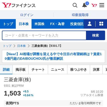
i
ログイン
ID新規取得
主
トップ
日本株
米国株
FX・為替
投資信託
ニュース
な
サ
銘
検索
ー
柄
ビ
を
トップ
日本株
三菱倉庫(株)【9301.T】
ス
検
お
索
【New!】AI相場が調整を迎える中で今注目の有望銘柄は？資産1
知
0億円超のDAIBOUCHOU氏が徹底解説
ら
せ
詳細
掲示板
チャート
ニュース
株つぶやき
決算
三菱倉庫(株)
9301
東証PRM
1,503
+9.5
8/6 10:20
リアルタイム株価
+0.64
%
夜間PTS
ただいま取引時間外です