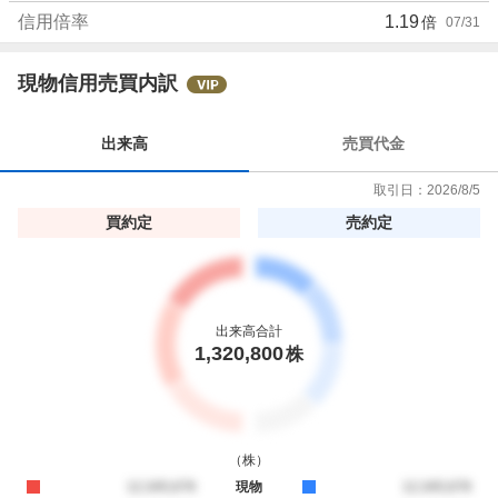
信用倍率
1.19
倍
07/31
現物信用売買内訳
出来高
売買代金
取引日：
2026/8/5
買約定
売約定
出来高合計
1,320,800
株
（
株
）
買約定
12,345,678
現物
売約定
12,345,678