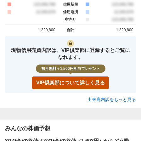
買約定
123,456,789
信用新規
売約定
123,456,789
買約定
12,345,678
信用返済
売約定
12,345,678
空売り
売約定
123,456,789
1,320,800
合計
1,320,800
買約定
売約定
現物信用売買内訳は、VIP倶楽部に登録するとご覧に
なれます。
初月無料＋1,500円相当プレゼント
VIP倶楽部について詳しく見る
出来高内訳をもっと見る
みんなの株価予想
8/14(金)の終値は7/31(金)の終値（1,603円）からどう動