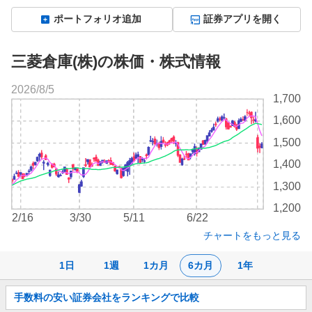
ポートフォリオ追加
証券アプリを開く
三菱倉庫(株)の株価・株式情報
2026/8/5
株
1,700
価
1,600
チ
ャ
1,500
ー
1,400
ト
1,300
1,200
2/16
3/30
5/11
6/22
チャートをもっと見る
1日
1週
1カ月
6カ月
1年
お
手数料の安い証券会社をランキングで比較
知