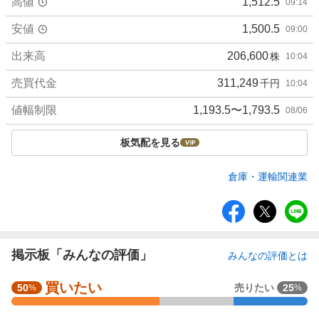
高値
1,512.5
09:14
安値
1,500.5
09:00
出来高
206,600
株
10:04
売買代金
311,249
千円
10:04
値幅制限
1,193.5〜1,793.5
08/06
板気配を見る
倉庫・運輸関連業
シ
ェ
ア
掲示板「みんなの評価」
みんなの評価とは
買いたい
強
50
売りたい
25
%
%
く