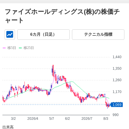
ファイズホールディングス(株)の株価チ
ャート
チ
6カ月（日足）
テクニカル指標
ャ
ー
移5日
移25日
ト
1,440
1,350
1,260
1,170
1,080
1,069
990
3/2
2026/4
5/7
6/2
2026/7
8/3
出来高