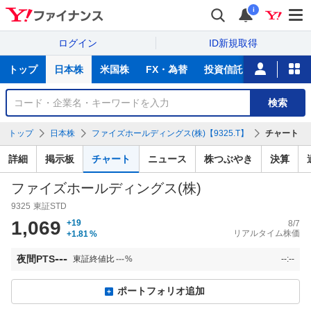
i
ログイン
ID新規取得
主
トップ
日本株
米国株
FX・為替
投資信託
ニュース
な
サ
銘
検索
ー
柄
ビ
を
トップ
日本株
ファイズホールディングス(株)【9325.T】
チャート
ス
検
索
詳細
掲示板
チャート
ニュース
株つぶやき
決算
ファイズホールディングス(株)
9325
東証STD
1,069
+19
8/7
リアルタイム株価
+1.81
%
---
夜間PTS
東証終値比
---
%
--:--
ポートフォリオ追加