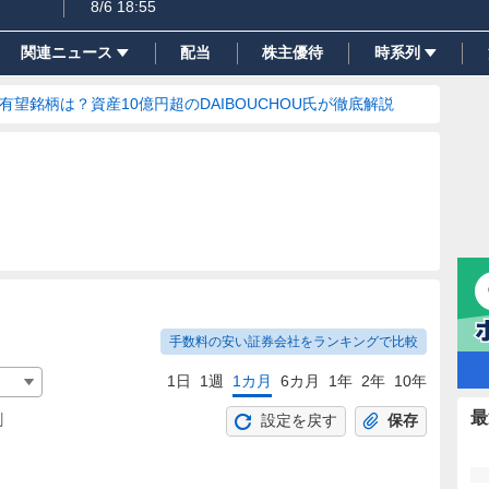
8/6 18:55
関連ニュース
配当
株主優待
時系列
の有望銘柄は？資産10億円超のDAIBOUCHOU氏が徹底解説
手数料の安い証券会社をランキングで比較
1日
1週
1カ月
6カ月
1年
2年
10年
最
割
設定を戻す
保存