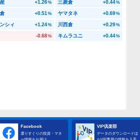
産
+1.26
三菱倉
+0.44
%
%
倉
+0.51
ヤマタネ
+0.69
%
%
ンシィ
+1.24
川西倉
+0.29
%
%
-0.68
キムラユニ
+0.44
%
%
Facebook
VIP倶楽部
選りすぐりの投資・マネ
データのダウンロードほ
ー情報をお届け
かVIP専用の情報を入手