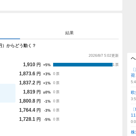
結果
819円）からどう動く？
2026/8/7 5:02
更新
ヘ
1,910
円
1
票
+
5
%
〔
1,873.6
円
0
票
+
3
%
荷
5:
1,837.2
円
0
票
+
1
%
1,819
円
欧
0
票
±
0
%
3:
1,800.8
円
0
票
-
1
%
〔
1,764.4
円
0
票
-
3
%
1
1,728.1
円
0
票
-
5
%
0:
株