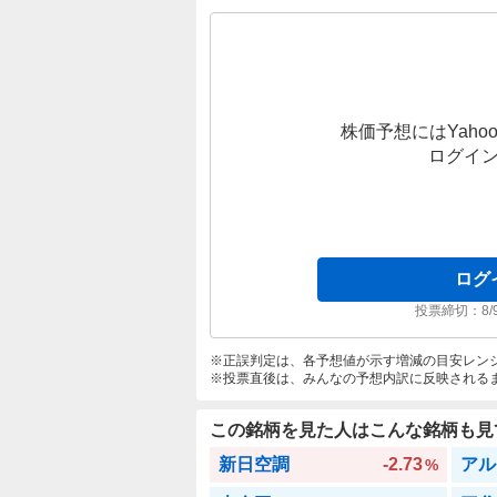
株価予想にはYahoo
ログイ
ログ
投票締切：
8/
正誤判定は、各予想値が示す増減の目安レン
投票直後は、みんなの予想内訳に反映される
この銘柄を見た人はこんな銘柄も見
新日空調
-2.73
アル
%