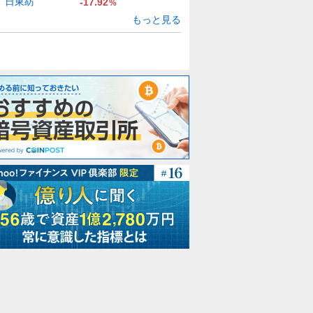
日東紡
-17.92
%
もっと見る