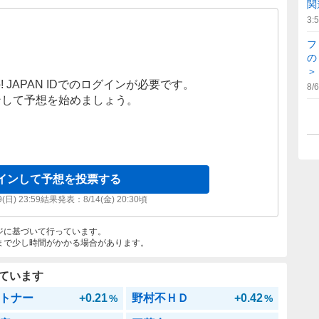
関
3:
フ
の
＞
! JAPAN IDでのログインが必要です。
8/6
ンして予想を始めましょう。
インして予想を投票する
9(日) 23:59
結果発表：
8/14(金) 20:30
頃
ジに基づいて行っています。
まで少し時間がかかる場合があります。
ています
トナー
+0.21
野村不ＨＤ
+0.42
%
%