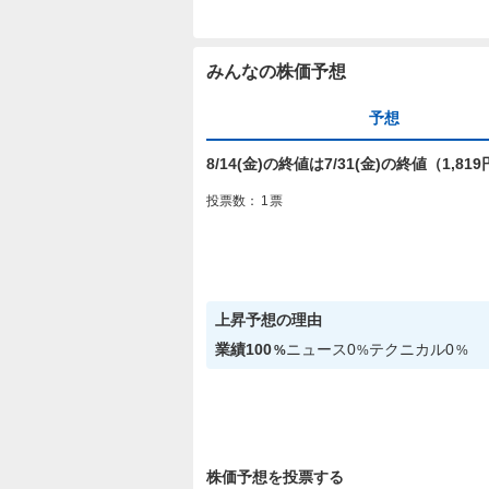
みんなの株価予想
予想
8/14(金)の終値は7/31(金)の終値（1,
投票数：
1
票
上昇
予想の理由
業績
100
ニュース
0
テクニカル
0
%
%
%
株価予想を投票する