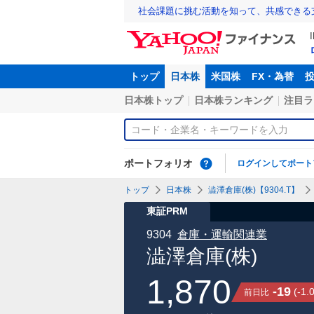
社会課題に挑む活動を知って、共感できる
トップ
日本株
米国株
FX・為替
日本株トップ
日本株ランキング
注目ラ
ポートフォリオ
ログインしてポート
トップ
日本株
澁澤倉庫(株)【9304.T】
東証PRM
9304
倉庫・運輸関連業
澁澤倉庫(株)
1,870
-19
(
-1.
前日比