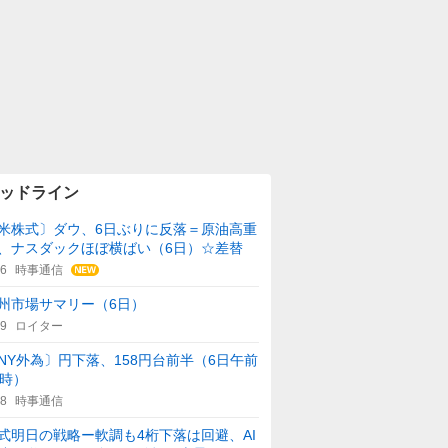
ッドライン
米株式〕ダウ、6日ぶりに反落＝原油高重
、ナスダックほぼ横ばい（6日）☆差替
46
時事通信
州市場サマリー（6日）
59
ロイター
NY外為〕円下落、158円台前半（6日午前
1時）
08
時事通信
式明日の戦略ー軟調も4桁下落は回避、AI