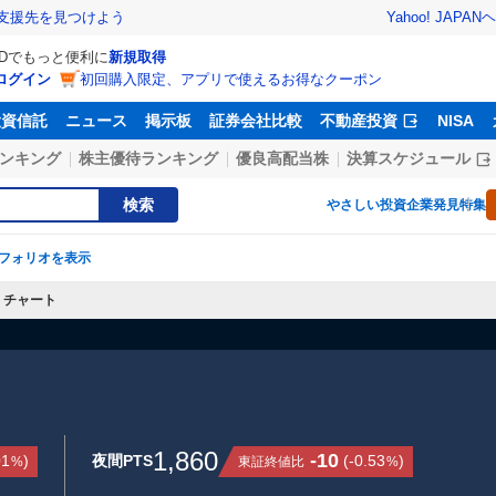
Yahoo! JAPAN
ヘ
支援先を見つけよう
IDでもっと便利に
新規取得
ログイン
初回購入限定、アプリで使えるお得なクーポン
投資信託
ニュース
掲示板
証券会社比較
不動産投資
NISA
ンキング
株主優待ランキング
優良高配当株
決算スケジュール
検索
やさしい投資
企業発見特集
フォリオを表示
チャート
1,860
-10
01
)
夜間PTS
(
-0.53
)
東証終値比
%
%