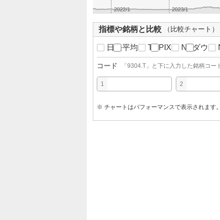
2022/1
2023/1
指標や銘柄と比較
（比較チャート）
日経平均
TOPIX
NYダウ
コード
「
9304.T
」と下に入力した銘柄コー
1
2
※ チャートはパフォーマンスで表示されます