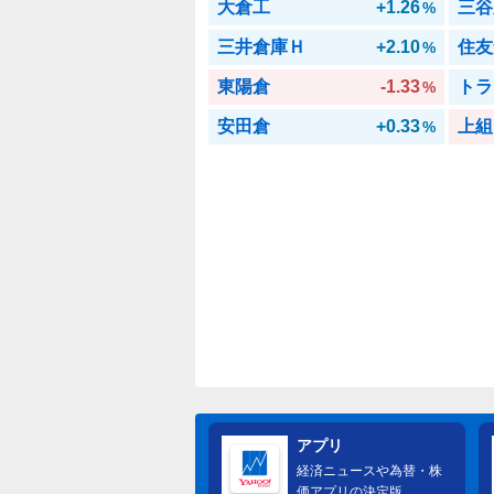
大倉工
+1.26
三谷
%
三井倉庫Ｈ
+2.10
住友
%
東陽倉
-1.33
トラ
%
安田倉
+0.33
上組
%
アプリ
経済ニュースや為替・株
価アプリの決定版