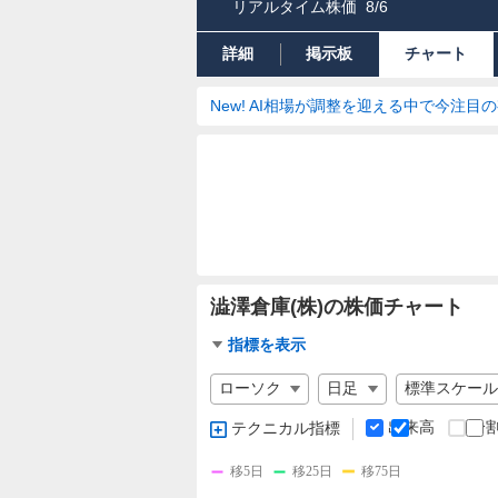
リアルタイム株価
8/6
詳細
掲示板
チャート
New! AI相場が調整を迎える中で今注目
澁澤倉庫(株)の株価チャート
チ
指標を表示
ャ
チ
ー
ャ
ト
ー
出来高
分
テクニカル指標
指
ト
標
の
移5日
移25日
移75日
設