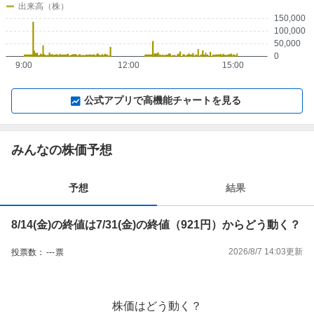
出来高（株）
150,000
100,000
50,000
0
9:00
12:00
15:00
▼
⛶
▲
⛶
公式アプリで高機能チャートを見る
みんなの株価予想
予想
結果
8/14(金)の終値は7/31(金)の終値（921円）からどう動く？
2026/8/7 14:03
更新
投票数：
---
票
株価はどう動く？