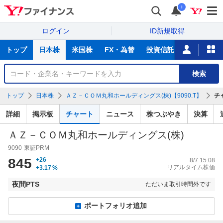
i
ログイン
ID新規取得
主
トップ
日本株
米国株
FX・為替
投資信託
ニュース
な
サ
銘
検索
ー
柄
ビ
を
トップ
日本株
ＡＺ－ＣＯＭ丸和ホールディングス(株)【9090.T】
チ
ス
検
索
詳細
掲示板
チャート
ニュース
株つぶやき
決算
ＡＺ－ＣＯＭ丸和ホールディングス(株)
9090
東証PRM
845
+26
8/7 15:08
リアルタイム株価
+3.17
%
夜間PTS
ただいま取引時間外です
ポートフォリオ追加