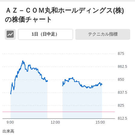
ＡＺ－ＣＯＭ丸和ホールディングス(株)
の株価チャート
チ
1日（日中足）
テクニカル指標
ャ
ー
ト
875
862.5
850
837.5
825
812.5
9:00
12:00
15:00
出来高