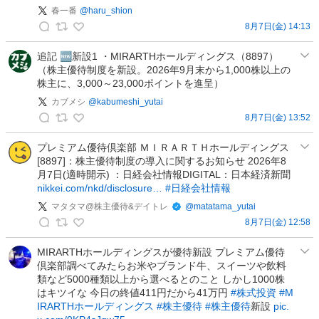
☮️
イ
春一番
@
haru_shion
の
ト
8月7日(金) 14:13
投
春
の
稿
一
追記 🆕新設1 ・MIRARTHホールディングス（8897）
投
（株主優待制度を新設。2026年9月末から1,000株以上の
番
稿
株主に、3,000～23,000ポイントを進呈）
の
投
カブメシ
@
kabumeshi_yutai
稿
8月7日(金) 13:52
カ
ブ
プレミアム優待倶楽部 ＭＩＲＡＲＴＨホールディングス
[8897]：株主優待制度の導入に関するお知らせ 2026年8
メ
月7日(適時開示) ：日経会社情報DIGITAL：日本経済新聞
シ
nikkei.com/nkd/disclosure…
#日経会社情報
の
マタタマ@株主優待&デイトレ
@
matatama_yutai
投
8月7日(金) 12:58
稿
マ
タ
MIRARTHホールディングスが優待新設 プレミアム優待
倶楽部調べてみたらお米やブランド牛、スイーツや飲料
タ
類など5000種類以上から選べるとのこと しかし1000株
マ
はキツイな 今日の終値411円だから41万円
#株式投資
#M
@
IRARTHホールディングス
#株主優待
#株主優待
新設
pic.
株