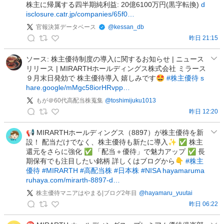
株主に帰属する四半期純利益: 20億6100万円(黒字転換)
d
ラ
isclosure.catr.jp/companies/65f0…
イ
官報決算データベース
@
kessan_db
ン
昨日 21:15
の
官
投
報
ソース: 株主優待制度の導入に関するお知らせ | ニュース
稿
リリース | MIRARTHホールディングス株式会社 ミラース
決
９月末日発効で 株主優待導入 嬉しみです🤩
#株主優待
s
算
hare.google/mMgc58iorHRvpp…
デ
もが＠60代高配当株蒐集
@
toshimijuku1013
ー
昨日 12:20
タ
も
ベ
が
📢 MIRARTHホールディングス（8897）が株主優待を新
ー
設！ 配当だけでなく、株主優待も新たに導入✨ ✅ 株主
＠
ス
還元をさらに強化 ✅ 「配当＋優待」で魅力アップ ✅ 長
6
の
期保有でも注目したい銘柄 詳しくはブログから👇️
#株主
0
投
優待
#MIRARTH
#高配当株
#日本株
#NISA
hayamaruma
代
稿
ruhaya.com/mirarth-8897-d…
高
株主優待マニアはやまる|ブログ2年目
@
hayamaru_yuutai
配
昨日 06:22
当
株
株