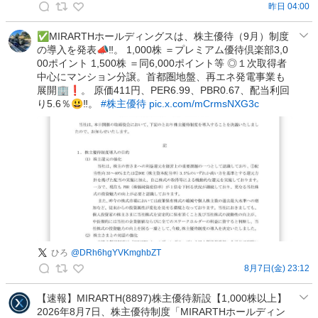
お
昨日 04:00
k
す
a
✅MIRARTHホールディングスは、株主優待（9月）制度
す
の導入を発表📣‼️。 1,000株 ＝プレミアム優待倶楽部3,0
b
め
00ポイント 1,500株 ＝同6,000ポイント等 ◎１次取得者
u
・
中心にマンション分譲。首都圏地盤、再エネ発電事業も
-
株
展開🏢❗️。 原価411円、PER6.99、PBR0.67、配当利回
i
主
り5.6％😃‼️。
#株主優待
pic.x.com/mCrmsNXG3c
n
優
f
待
o
・
の
高
投
配
稿
当
チ
ャ
ン
ひろ
@
DRh6hgYVKmghbZT
ネ
8月7日(金) 23:12
ル
ひ
の
ろ
【速報】MIRARTH(8897)株主優待新設【1,000株以上】
投
2026年8月7日、株主優待制度「MIRARTHホールディン
の