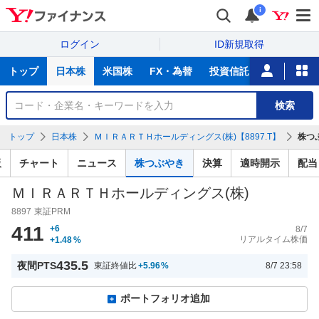
i
ログイン
ID新規取得
主
トップ
日本株
米国株
FX・為替
投資信託
ニュース
な
サ
銘
検索
ー
柄
ビ
を
トップ
日本株
ＭＩＲＡＲＴＨホールディングス(株)【8897.T】
株つ
ス
検
索
板
チャート
ニュース
株つぶやき
決算
適時開示
配当
ＭＩＲＡＲＴＨホールディングス(株)
8897
東証PRM
411
+6
8/7
リアルタイム株価
+1.48
%
435.5
夜間PTS
東証終値比
+5.96
%
8/7 23:58
ポートフォリオ追加