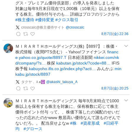
稿
グス・プレミアム優待倶楽部」の導入を発表しました
投
対象は毎年9月末日現在で1,000株（10単元）以上を保有
稿
する株主。優待付与そのも… 詳細はプロフのリンクから
#株主優待
#優待変更
#クロス取引
crosscalc@株主優待サイト
@
crosscalc
8月7日(金) 22:36
c
r
ＭＩＲＡＲＴＨホールディングス(株)【8897】：株価・
株式情報（夜間PTS含む） - Yahoo!ファイナンス
financ
o
e.yahoo.co.jp/quote/8897.T
日本経済新聞
nikkei.com/nk
s
d/company/?s…
株探
kabutan.jp/stock/?code=88…
IFIS
s
株予報
kabuyoho.ifis.co.jp/index.php?acti…
みんかぶ
min
c
kabu.jp/stock/8897
a
タクヤ．Ａ♠☮️
@
akashi_takuya_A
l
8月7日(金) 20:25
c
タ
@
ク
ＭＩＲＡＲＴＨホールディングス 毎年9月末時点で1000
株
株以上を保有する株主を対象に、保有株数に応じて株主
ヤ
主
優待ポイント付与 って、、株価下落したの減配のせいだ
．
優
ったの忘れたのかwww 敷居高い優待なんて誰ものぞんで
Ａ
ないだろ。。 配当戻せよなw
#株
#資産形成
#日経平
待
♠
均
#グロース
サ