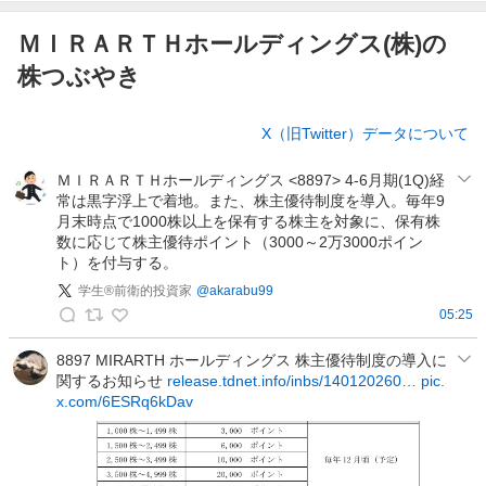
ＭＩＲＡＲＴＨホールディングス(株)の
株つぶやき
株
X（旧Twitter）データについて
つ
ぶ
ＭＩＲＡＲＴＨホールディングス <8897> 4-6月期(1Q)経
や
常は黒字浮上で着地。また、株主優待制度を導入。毎年9
き
月末時点で1000株以上を保有する株主を対象に、保有株
数に応じて株主優待ポイント（3000～2万3000ポイン
ト）を付与する。
学生®前衛的投資家
@
akarabu99
05:25
学
生
8897 MIRARTH ホールディングス 株主優待制度の導入に
関するお知らせ
release.tdnet.info/inbs/140120260…
pic.
®
x.com/6ESRq6kDav
前
衛
的
投