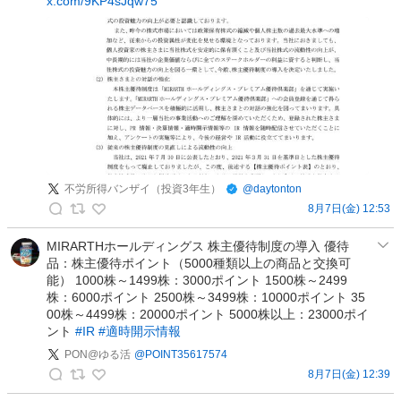
x.com/9KP4sJqw75
主
優
待
&
デ
イ
ト
レ
の
不労所得バンザイ（投資3年生）
@
daytonton
投
8月7日(金) 12:53
稿
不
労
MIRARTHホールディングス 株主優待制度の導入 優待
品：株主優待ポイント（5000種類以上の商品と交換可
所
能） 1000株～1499株：3000ポイント 1500株～2499
得
株：6000ポイント 2500株～3499株：10000ポイント 35
バ
00株～4499株：20000ポイント 5000株以上：23000ポイ
ン
ント
#IR
#適時開示情報
ザ
PON@ゆる活
@
POINT35617574
イ
8月7日(金) 12:39
（
P