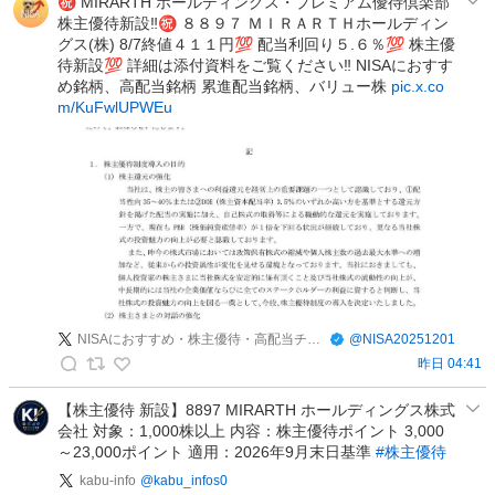
主
㊗️ MIRARTH ホールディングス・プレミアム優待倶楽部
蒐
株主優待新設‼️㊗️ ８８９７ ＭＩＲＡＲＴＨホールディン
優
集
グス(株) 8/7終値４１１円💯 配当利回り５.６％💯 株主優
待
の
待新設💯 詳細は添付資料をご覧ください‼️ NISAにおすす
マ
め銘柄、高配当銘柄 累進配当銘柄、バリュー株
pic.x.co
投
ニ
m/KuFwlUPWEu
稿
ア
は
や
ま
る
|
ブ
ロ
グ
NISAにおすすめ・株主優待・高配当チャンネル
@
NISA20251201
2
昨日 04:41
年
N
目
I
【株主優待 新設】8897 MIRARTH ホールディングス株式
の
会社 対象：1,000株以上 内容：株主優待ポイント 3,000
S
投
～23,000ポイント 適用：2026年9月末日基準
#株主優待
A
稿
に
kabu-info
@
kabu_infos0