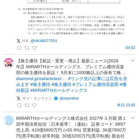
資
家
の
投
稿
H.K.
@
HK48077554
04:02
H
.
【株主優待【新設・変更・廃止】最新ニュース[2026
年]】MIRARTHホールディングス、プレミアム優待倶楽
K
部の株主優待を新設！ 9月末に1000株以上の保有で株…
.
diamond.jp/zai/articles/-…
#リンク先の記事には広告を含
の
みます
#株主優待
#株主優待
#プレミアム優待倶楽部
#優
投
待新設
#MIRARTHホールディングス
稿
ザイ・オンライン
@
zaionline
昨日 23:05
ザ
イ
MIRARTHホールディングス株式会社 2027年３月期 第１
四半期決算短信〔日本基準〕（連結） 証券コード: 8897
・
売上高: 410億5800万円 (+55.9%) 営業利益: 36億7800万
オ
円(黒字転換) 経常利益: 30億3200万円(黒字転換) 親会社
ン