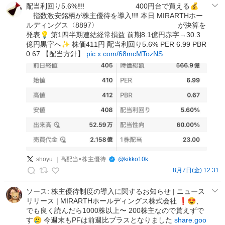
投
O
配当利回り5.6%‼️‼️ 400円台で買える💰
資
指数激安銘柄が株主優待を導入‼️‼️ 本日 MIRARTHホー
N
3
ルディングス〈8897〉 が決算を
@
年
発表💡 第1四半期連結経常損益 前期8.1億円赤字→30.3
ゆ
億円黒字へ✨ 株価411円 配当利回り5.6% PER 6.99 PBR
生
る
0.67 【配当方針】
pic.x.com/68mcMTozNS
）
活
の
の
投
投
稿
稿
shoyu ｜高配当×株主優待
@
kikko10k
8月7日(金) 12:31
s
h
ソース: 株主優待制度の導入に関するお知らせ | ニュース
リリース | MIRARTHホールディングス株式会社 ❗️😍、
o
でも良く読んだら1000株以上〜 200株主なので貰えずで
y
す🥲 今週末もPFは前週比プラスとなりました
share.goo
u