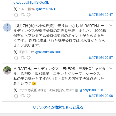
gle/gbbUHlgHSKVx3b…
｜
ベレー帽👒
@
beret07021
高
8月7日(金) 10:47
配
ベ
当
レ
【8月7日(金)の株式投資】 売り買いなし MIRARTHホー
×
ルディングスが株主優待の新設を発表しました。 1000株
ー
株
保有からプレミアム優待倶楽部のポイントがもらえるそ
帽
主
うです。 以前に廃止された株主優待ではお米券がたもら
👒
優
えたと思います。
の
待
優待玉三郎
@
takafumiaoki001
投
の
8月7日(金) 09:57
稿
投
優
稿
待
MIRARTHホールディングス、ENEOS、三菱HCキャピタ
ル、INPEX、阪和興業、ニチレキグループ、シークス。
玉
私の主力株たちですが、ぼちぼちの内容で決算通過した
三
みたいです🫡
郎
ヤナス@高配当株と不動産賃貸で生活中🏢
@
holy19880628
の
8月7日(金) 09:08
投
ヤ
稿
ナ
リアルタイム検索でもっと見る
ス