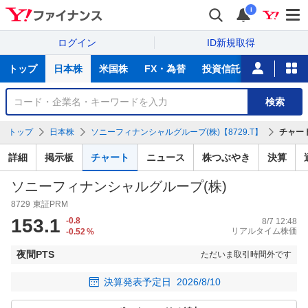
i
ログイン
ID新規取得
主
トップ
日本株
米国株
FX・為替
投資信託
ニュース
な
サ
銘
検索
ー
柄
ビ
を
トップ
日本株
ソニーフィナンシャルグループ(株)【8729.T】
チャー
ス
検
索
詳細
掲示板
チャート
ニュース
株つぶやき
決算
ソニーフィナンシャルグループ(株)
8729
東証PRM
153.1
-0.8
8/7 12:48
リアルタイム株価
-0.52
%
夜間PTS
ただいま取引時間外です
決算発表予定日
2026/8/10