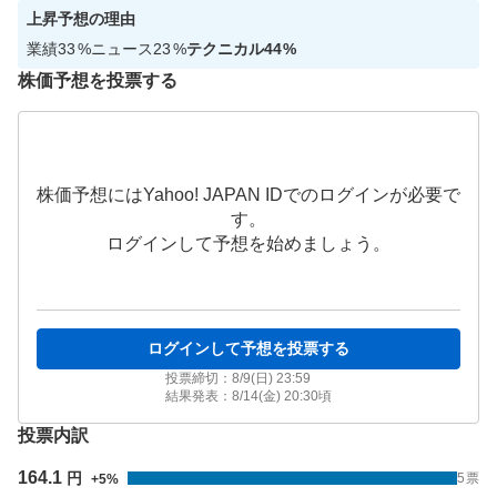
上昇
予想の理由
業績
33
%
ニュース
23
%
テクニカル
44
%
株価予想を投票する
株価予想にはYahoo! JAPAN IDでのログインが必要で
す。
ログインして予想を始めましょう。
ログインして予想を投票する
投票締切：
8/9(日) 23:59
結果発表：
8/14(金) 20:30
頃
投票内訳
164.1
円
5
票
+
5
%