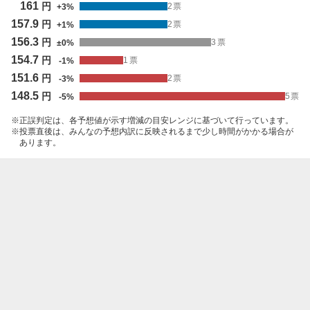
161
円
2
票
+
3
%
157.9
円
2
票
+
1
%
156.3
円
3
票
±
0
%
154.7
円
1
票
-
1
%
151.6
円
2
票
-
3
%
148.5
円
5
票
-
5
%
正誤判定は、各予想値が示す増減の目安レンジに基づいて行っています。
投票直後は、みんなの予想内訳に反映されるまで少し時間がかかる場合が
あります。