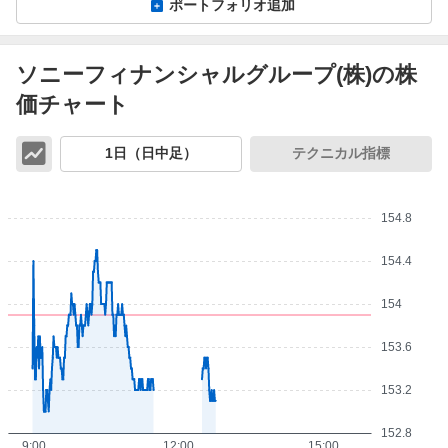
ポートフォリオ追加
ソニーフィナンシャルグループ(株)の株
価チャート
チ
1日（日中足）
テクニカル指標
ャ
ー
ト
154.8
154.4
154
153.6
153.2
152.8
9:00
12:00
15:00