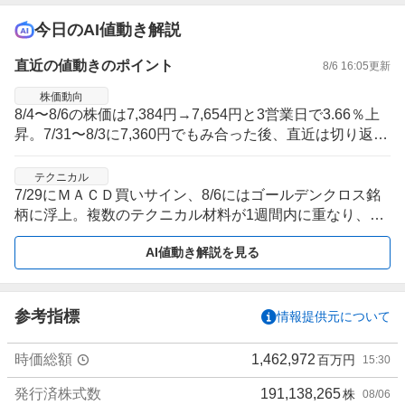
今日のAI値動き解説
直近の値動きのポイント
8/6 16:05
更新
株価動向
8/4〜8/6の株価は7,384円→7,654円と3営業日で3.66％上
昇。7/31〜8/3に7,360円でもみ合った後、直近は切り返し
が続く局面。
テクニカル
7/29にＭＡＣＤ買いサイン、8/6にはゴールデンクロス銘
柄に浮上。複数のテクニカル材料が1週間内に重なり、足
元の戻り基調を補強する出方。
AI値動き解説を見る
参考指標
情報提供元について
時価総額
1,462,972
百万円
15:30
発行済株式数
191,138,265
株
08/06