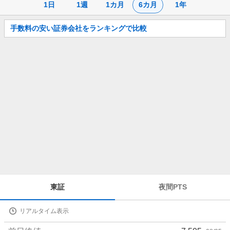
1日
1週
1カ月
6カ月
1年
お
手数料の安い証券会社をランキングで比較
知
ら
せ
株
東証
夜間PTS
価
詳
リアルタイム表示
細
値