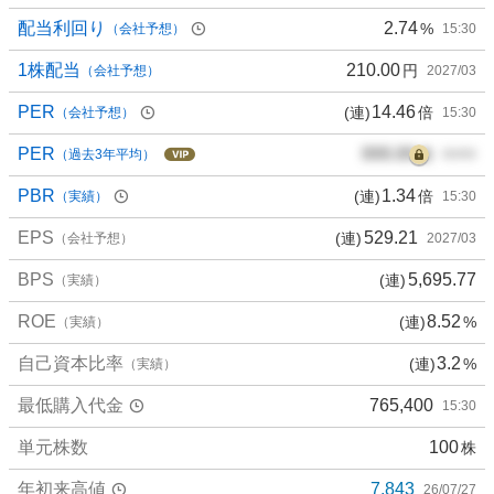
配当利回り
2.74
%
（会社予想）
15:30
1株配当
210.00
円
（会社予想）
2027/03
PER
14.46
(連)
倍
（会社予想）
15:30
PER
000.00
倍
（過去3年平均）
00/00
PBR
1.34
(連)
倍
（実績）
15:30
EPS
529.21
(連)
（会社予想）
2027/03
BPS
5,695.77
(連)
（実績）
ROE
8.52
(連)
%
（実績）
自己資本比率
3.2
(連)
%
（実績）
最低購入代金
765,400
15:30
単元株数
100
株
年初来高値
7,843
26/07/27