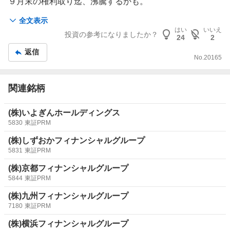
９月末の権利取り迄、沸騰するかも。
８０００円は普通に行くと思うけど。 どうよ。
全文表示
はい
いいえ
投資の参考になりましたか？
24
2
返信
No.
20165
関連銘柄
(株)いよぎんホールディングス
5830
東証PRM
(株)しずおかフィナンシャルグループ
5831
東証PRM
(株)京都フィナンシャルグループ
5844
東証PRM
(株)九州フィナンシャルグループ
7180
東証PRM
(株)横浜フィナンシャルグループ