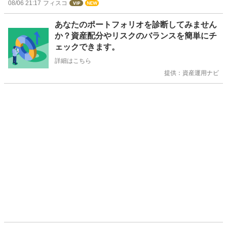
08/06 21:17
フィスコ
お
あなたのポートフォリオを診断してみません
知
か？資産配分やリスクのバランスを簡単にチ
ら
ェックできます。
せ
詳細はこちら
提供：資産運用ナビ