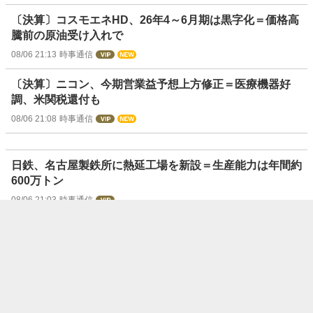
〔決算〕コスモエネHD、26年4～6月期は黒字化＝価格高
騰前の原油受け入れで
08/06 21:13
時事通信
〔決算〕ニコン、今期営業益予想上方修正＝医療機器好
調、米関税還付も
08/06 21:08
時事通信
日鉄、名古屋製鉄所に熱延工場を新設＝生産能力は年間約
600万トン
08/06 21:03
時事通信
〔決算〕小林製薬、6月中間は増収減益＝広告費かさむ
08/06 20:59
時事通信
〔決算〕ブラザー工業、27年3月期業績予想を上方修正＝
為替レート変更などで