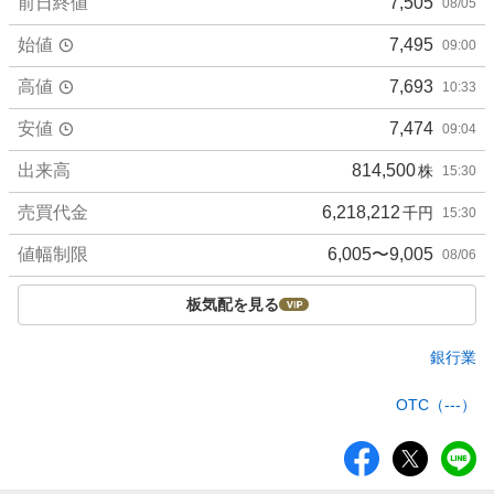
前日終値
7,505
08/05
始値
7,495
09:00
高値
7,693
10:33
安値
7,474
09:04
出来高
814,500
株
15:30
売買代金
6,218,212
千円
15:30
値幅制限
6,005〜9,005
08/06
板気配を見る
銀行業
OTC（---）
シ
ェ
ア