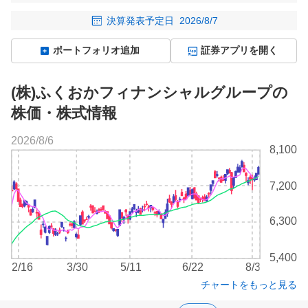
決算発表予定日
2026/8/7
ポートフォリオ追加
証券アプリを開く
(株)ふくおかフィナンシャルグループの
株価・株式情報
2026/8/6
株
8,100
価
チ
7,200
ャ
ー
ト
6,300
5,400
2/16
3/30
5/11
6/22
8/3
チャートをもっと見る