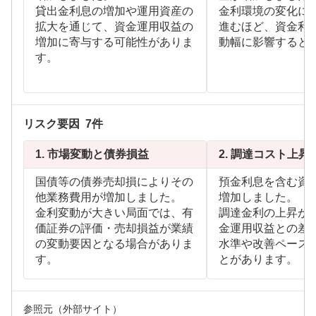
貸出金利息の増加や運用資産の
金利環境の変化に
拡大を通じて、資金運用収益の
進むほど、資金利
増加に寄与する可能性がありま
動幅に影響すると
す。
リスク要因
7
件
1.
市場変動と債券損益
2.
調達コスト上昇
国債等の債券売却損によりその
預金利息を含む資
他業務費用が増加しました。
増加しました。
金利変動が大きい局面では、有
調達金利の上昇が
価証券の評価・売却損益が業績
金運用収益との差
の変動要因となる場合がありま
水準や改善ペース
す。
とがあります。
参照元（外部サイト）