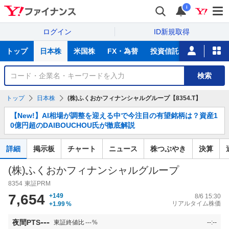
i
ログイン
ID新規取得
主
トップ
日本株
米国株
FX・為替
投資信託
ニュース
な
サ
銘
検索
ー
柄
ビ
を
トップ
日本株
(株)ふくおかフィナンシャルグループ【8354.T】
ス
検
お
索
【New!】AI相場が調整を迎える中で今注目の有望銘柄は？資産1
知
0億円超のDAIBOUCHOU氏が徹底解説
ら
せ
詳細
掲示板
チャート
ニュース
株つぶやき
決算
(株)ふくおかフィナンシャルグループ
8354
東証PRM
7,654
+149
8/6 15:30
リアルタイム株価
+1.99
%
---
夜間PTS
東証終値比
---
%
--:--