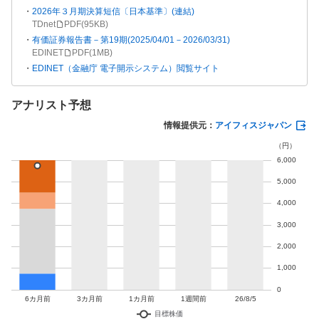
2026年３月期決算短信〔日本基準〕(連結)
TDnet
PDF(
95KB
)
有価証券報告書－第19期(2025/04/01－2026/03/31)
EDINET
PDF(
1MB
)
EDINET（金融庁 電子開示システム）閲覧サイト
アナリスト予想
情報提供元：
アイフィスジャパン