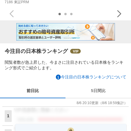
7186
東証PRM
今注目の日本株ランキング
閲覧者数が急上昇した、今まさに注目されている日本株をランキ
ング形式でご紹介します。
今注目の日本株ランキングについて
前日比
5日間比
8/6 20:10
更新
（
8/6 18:59
集計）
VIP倶楽部に登録ください
1
閲覧者数
VIP倶楽部に登録ください