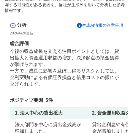
与する可能性がある要因を、当社が生成AIを用いて分析した参考
情報です。
分析
生成AI情報の注意事項
2026/6/20
更新
総合評価
今後の収益成長を支える注目ポイントとしては、貸
出拡大と資金運用収益の増加、決済起点の預金獲得
が挙げられます。
一方で、成長に影響を及ぼし得るリスクとしては、
金利変動による有価証券損益と信用コストの振れが
挙げられます。
ポジティブ要因
5
件
1.
法人中心の貸出拡大
2.
資金運用収益の
法人部門を中心に貸出金残高が
貸出金利息や有価
増加しました。
金が増加しました