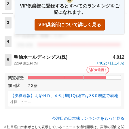
2
VIP倶楽部に登録するとすべてのランキングをご
閲覧者数
覧になれます。
VIP倶楽部に登録ください
3
VIP倶楽部について詳しく見る
閲覧者数
VIP倶楽部に登録ください
4
閲覧者数
明治ホールディングス(株)
4,012
5
+402
(
+11.14
)
2269
東証PRM
%
閲覧者数
前日比
2.3
倍
【決算速報】明治ＨＤ、4-6月期(1Q)経常は38％増益で着地
株探ニュース
今注目の日本株ランキングをもっと見る
注目理由の参考として表示しているニュースや適時開示は、実際の理由と関