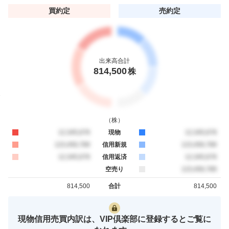
買約定
売約定
出来高合計
814,500
株
（
株
）
買約定
12,345,678
現物
売約定
12,345,678
買約定
123,456,789
信用新規
売約定
123,456,789
買約定
12,345,678
信用返済
売約定
12,345,678
空売り
売約定
123,456,789
814,500
合計
814,500
買約定
売約定
現物信用売買内訳は、VIP倶楽部に登録するとご覧に