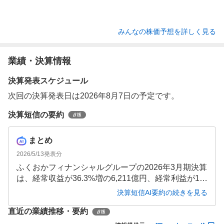
みんなの株価予想を詳しく見る
業績・決算情報
決算発表スケジュール
次回の決算発表日は2026年8月7日の予定です。
決算短信の要約
まとめ
2026/5/13
発表分
ふくおかフィナンシャルグループの2026年3月期決算
は、経常収益が36.3%増の6,211億円、経常利益が16.
4%増の1,206億円、当期純利益が18.4%増の854億円
決算短信AI要約の続きを見る
と大幅な増収増益となりました。貸出金が7.0%増加
直近の業績推移・要約
し20兆3,068億円となるなど、主要な経営指標が改善
しています。2027年3月期もさらなる成長を見込んで