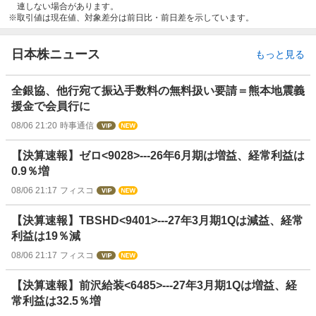
連しない場合があります。
取引値は現在値、対象差分は前日比・前日差を示しています。
日本株ニュース
もっと見る
全銀協、他行宛て振込手数料の無料扱い要請＝熊本地震義
援金で会員行に
08/06 21:20
時事通信
【決算速報】ゼロ<9028>---26年6月期は増益、経常利益は
0.9％増
08/06 21:17
フィスコ
【決算速報】TBSHD<9401>---27年3月期1Qは減益、経常
利益は19％減
08/06 21:17
フィスコ
【決算速報】前沢給装<6485>---27年3月期1Qは増益、経
常利益は32.5％増