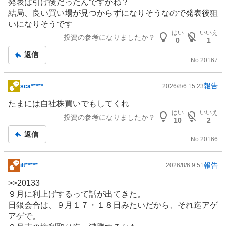
板
発表は引け後だったんですかね？
記
結局、良い買い場が見つからずになりそうなので発表後狙
事
いになりそうです
はい
いいえ
投資の参考になりましたか？
0
1
返信
No.
20167
報告
sca*****
2026/8/6 15:23
掲
示
たまには自社株買いでもしてくれ
板
はい
いいえ
投資の参考になりましたか？
10
2
記
返信
事
No.
20166
報告
ilt*****
2026/8/6 9:51
掲
示
>>
20133
板
９月に利上げするって話が出てきた。
記
日銀会合は、９月１７・１８日みたいだから、それ迄アゲ
事
アゲで。