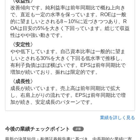
〈収益性〉
改善傾向です。純利益率は前年同期比で概ね上向き
で、直近も一定の水準を保っています。ROEは一般
的に望ましいとされる8～10%に近づきつつあり、R
OAは目安の5%を大きく下回っています。総じて収益
性はやや強い動きです。
〈安定性〉
やや低下しています。自己資本比率は一般的に望ま
しいとされる30%を大きく下回る低水準で推移し、
有利子負債はほぼ横ばいです。EPSは前年同期比で
増加が続いており、振れは限定的です。
〈成長性〉
成長が続いています。売上高は前年同期比で拡大
し、右肩上がりの流れです。EPSは前年同期比で増
加が続き、安定成長のパターンです。
業績を詳しく見る
今後の業績チェックポイント
最新の決算短信・有価証券報告書に基づき、中長期的な業績に寄