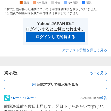
株式分割があった銘柄については目標株価推移を表示していません。
分割後の調整が未反映の目標株価は表示していません。
Yahoo! JAPAN IDに
ログインするとご覧になれます。
ログインして閲覧する
アナリスト予想を詳しく見る
掲示板
もっと見る
公式アプリで掲示板を見る
報告
トレード・パレード
2026/8/6 19:55
掲
示
前回決算前も数日上昇して、翌日下げたみたいですけど、