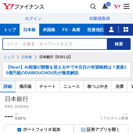
i
ログイン
ID新規取得
主
トップ
日本株
米国株
FX・為替
投資信託
ニュース
な
サ
銘
検索
ー
柄
ビ
を
トップ
日本株
日本銀行【8301.Q】
ス
検
お
索
【New!】AI相場が調整を迎える中で今注目の有望銘柄は？資産1
知
0億円超のDAIBOUCHOU氏が徹底解説
ら
せ
詳細
掲示板
チャート
ニュース
株つぶやき
決算
日本銀行
8301
JASDAQ
---
---
--:--
リアルタイム株価
0.00
%
ポートフォリオ追加
証券アプリを開く