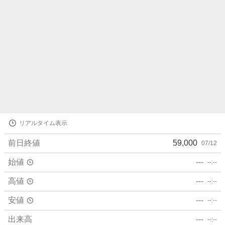
株
リアルタイム表示
価
詳
前日終値
59,000
07/12
細
値
始値
---
--:--
高値
---
--:--
安値
---
--:--
出来高
---
--:--