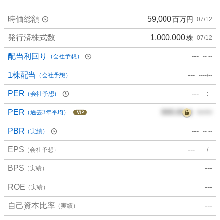
0
時価総額
59,000
百万円
07/12
0
%
発行済株式数
1,000,000
株
07/12
、
買
配当利回り
---
（会社予想）
--:--
い
た
1株配当
---
（会社予想）
----/--
い
PER
---
（会社予想）
--:--
0
%
PER
000.00
倍
（過去3年平均）
00/00
、
様
PBR
---
（実績）
--:--
子
EPS
---
見
（会社予想）
----/--
0
BPS
---
（実績）
%
、
ROE
---
（実績）
売
り
自己資本比率
---
（実績）
た