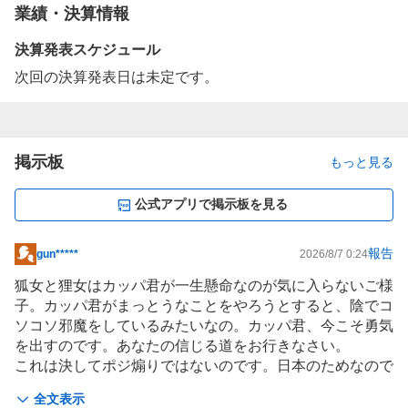
業績・決算情報
決算発表スケジュール
次回の決算発表日は未定です。
掲示板
もっと見る
公式アプリで掲示板を見る
報告
gun*****
2026/8/7 0:24
掲
示
狐女と狸女はカッパ君が一生懸命なのが気に入らないご様
板
子。カッパ君がまっとうなことをやろうとすると、陰でコ
記
ソコソ邪魔をしているみたいなの。カッパ君、今こそ勇気
事
を出すのです。あなたの信じる道をお行きなさい。
これは決してポジ煽りではないのです。日本のためなので
す。わかりましたね。さあおやりなさい。もう待ったなし
全文表示
よ！＾＾