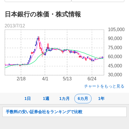
日本銀行の株価・株式情報
2013/7/12
株
105,000
価
90,000
チ
ャ
75,000
ー
60,000
ト
45,000
30,000
2/18
4/1
5/13
6/24
チャートをもっと見る
1日
1週
1カ月
6カ月
1年
お
手数料の安い証券会社をランキングで比較
知
ら
せ