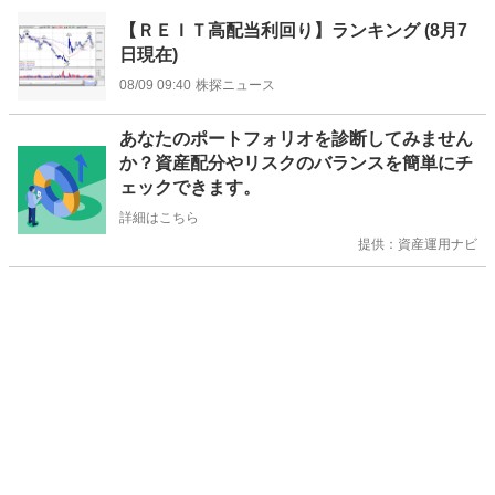
【ＲＥＩＴ高配当利回り】ランキング (8月7
日現在)
08/09 09:40
株探ニュース
お
あなたのポートフォリオを診断してみません
知
か？資産配分やリスクのバランスを簡単にチ
ら
ェックできます。
せ
詳細はこちら
提供：資産運用ナビ