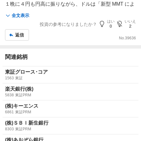
１晩に４円も円高に振りながら、ドルは「新型 MMT によ
る増刷 コロナ バブル」を起こして行った。腐りやすい保
全文表示
存のきかない「ワクチン」は、入れ物が
中国
製であり、ト
はい
いいえ
投資の参考になりましたか？
ランプは、抗体を打ち「ワクチンを打たなかっ
0
2
た！！！！。」
返信
アメリカは、
アフリカ
の中央部にはドルの借金が無かった
No.
39636
ので、アフリカの中央（テドロスさんは、アフリカの為に
パンデミックを言わされた）には、送らなかった。
関連銘柄
アフリカにF-22は売れないし、日本人からもF-35ｂを売
るより稼げただろう。
東証グロース･コア
報道各社、誰も、言わない、経済学者も、アナリストも、
1563
東証
誰も質問しなかった。
この異変はチャートに記録されたが、理由をかっているの
楽天銀行(株)
は、株の【神】と財務省だった。平然と経済ラジオは、セ
5838
東証PRM
ルインメイで「日本株を、売りましょう」と言っていた。
(株)キーエンス
6861
東証PRM
(株)ＳＢＩ新生銀行
8303
東証PRM
(株)あおぞら銀行