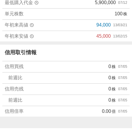
最低購入代金
5,900,000
07/12
い
0
単元株数
100
株
%
、
年初来高値
94,000
13/03/21
強
く
年初来安値
45,000
13/02/15
売
り
信用取引情報
た
い
信用買残
0
株
07/05
0
%
前週比
0
株
07/05
信用売残
0
株
07/05
前週比
0
株
07/05
信用倍率
0.00
倍
07/05