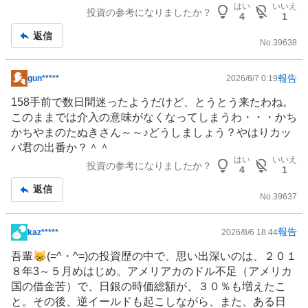
はい
いいえ
投資の参考になりましたか？
4
1
返信
No.
39638
報告
gun*****
2026/8/7 0:19
掲
示
158手前で数日間迷ったようだけど、とうとう来たわね。
板
このままでは介入の意味がなくなってしまうわ・・・かち
記
かちやまのたぬきさん～～♪どうしましょう？やはりカッ
事
パ君の出番か？＾＾
はい
いいえ
投資の参考になりましたか？
4
1
返信
No.
39637
報告
kaz*****
2026/8/6 18:44
掲
示
吾輩😸(=^・^=)の投資歴の中で、思い出深いのは、２０１
板
８年3～５月めはじめ。アメリアカのドル不足（アメリカ
記
国の借金苦）で、日銀の時価総額が、３０％も増えたこ
事
と。その後、逆イールドも起こしながら、また、ある日