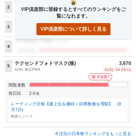
VIP倶楽部に登録ください
2
VIP倶楽部に登録するとすべてのランキングをご
閲覧者数
覧になれます。
VIP倶楽部に登録ください
3
VIP倶楽部について詳しく見る
閲覧者数
VIP倶楽部に登録ください
4
閲覧者数
テクセンドフォトマスク(株)
3,670
5
-625
(
-14.55
)
429A
東証PRM
%
閲覧者数
前日比
2.0
倍
レーティング日報【最上位を継続＋目標株価を増額】 (8
月7日)
株探ニュース
今注目の日本株ランキングをもっと見る