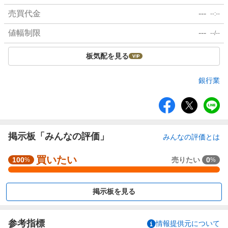
売買代金
---
--:--
値幅制限
---
--/--
板気配を見る
銀行業
シ
ェ
ア
掲示板「みんなの評価」
みんなの評価とは
買いたい
強
100
売りたい
0
%
%
く
買
掲示板を見る
い
た
い
参考指標
情報提供元について
1