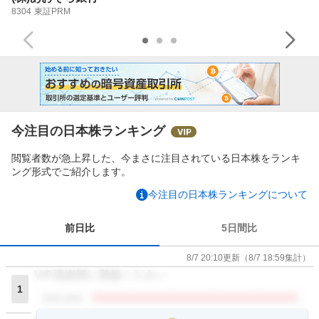
8304
東証PRM
今注目の日本株ランキング
閲覧者数が急上昇した、今まさに注目されている日本株をランキ
ング形式でご紹介します。
今注目の日本株ランキングについて
前日比
5日間比
8/7 20:10
更新
（
8/7 18:59
集計）
VIP倶楽部に登録ください
1
閲覧者数