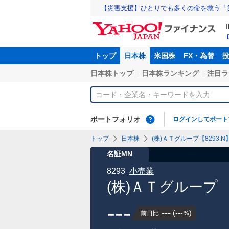
【災害支援】ひとりでも多くの命を救う「
トップ
日本株
米国株
FX・為替
日本株トップ
日本株ランキング
注目ラ
ポートフォリオ
ログインしてポート
トップ
日本株
(株)ＡＴグループ【8293.N
名証MN
8293
小売業
(株)ＡＴグループ
---
---
(
---
)
前日比
%