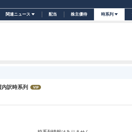
関連ニュース
配当
株主優待
時系列
買内訳時系列
時系列情報はありません。