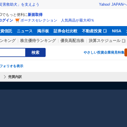
Yahoo! JAPAN
ヘ
災害救助犬」を支えよう
IDでもっと便利に
新規取得
ログイン
ボーナスセレクション 人気商品が最大40％
投資信託
ニュース
掲示板
証券会社比較
不動産投資
NISA
ンキング
株主優待ランキング
優良高配当株
決算スケジュール
検索
やさしい投資
企業発見特集
フォリオを表示
】
売買内訳