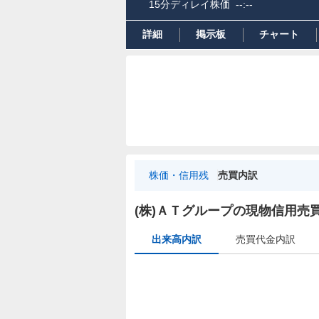
15分ディレイ株価
--:--
詳細
掲示板
チャート
株価・信用残
売買内訳
出
来
(株)ＡＴグループの現物信用売
高
出来高内訳
売買代金内訳
内
訳