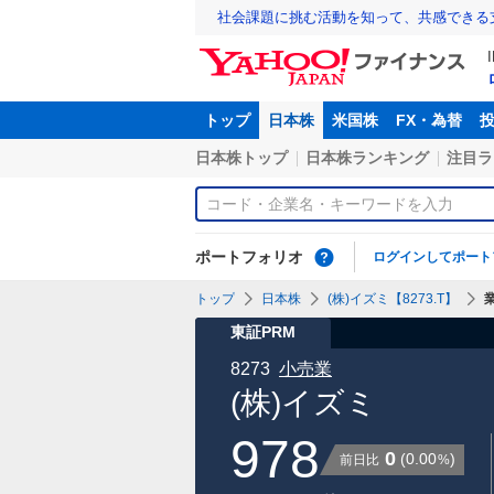
社会課題に挑む活動を知って、共感できる
トップ
日本株
米国株
FX・為替
日本株トップ
日本株ランキング
注目ラ
ポートフォリオ
ログインしてポート
トップ
日本株
(株)イズミ【8273.T】
東証PRM
8273
小売業
(株)イズミ
978
0
(
0.00
)
前日比
%