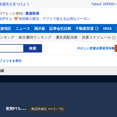
Yahoo! JAPAN
ヘ
支援先を見つけよう
IDでもっと便利に
新規取得
ログイン
初回購入限定、アプリで使えるお得なクーポン
投資信託
ニュース
掲示板
証券会社比較
不動産投資
NISA
ンキング
株主優待ランキング
優良高配当株
決算スケジュール
検索
やさしい投資
企業発見特集
フォリオを表示
業績
---
---
夜間PTS
(
---
)
東証終値比
%