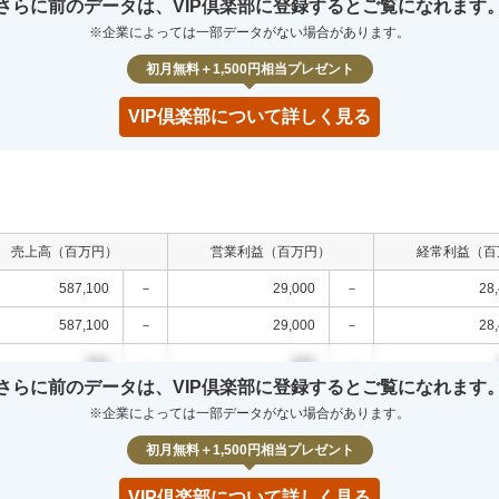
さらに前のデータは、VIP倶楽部に登録するとご覧になれます
00
0.0
%
000
0.0
%
000
0.0
%
※企業によっては一部データがない場合があります。
00
0.0
%
000
0.0
%
000
0.0
%
初月無料＋1,500円相当プレゼント
VIP倶楽部について詳しく見る
売上高（百万円）
営業利益（百万円）
経常利益（百
587,100
－
29,000
－
28
587,100
－
29,000
－
28
000
－
000
－
さらに前のデータは、VIP倶楽部に登録するとご覧になれます
000
－
000
－
※企業によっては一部データがない場合があります。
000
－
000
－
初月無料＋1,500円相当プレゼント
VIP倶楽部について詳しく見る