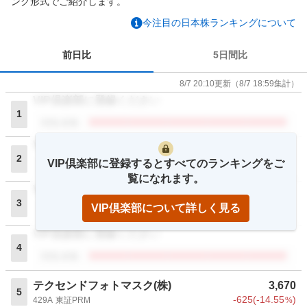
ング形式でご紹介します。
今注目の日本株ランキングについて
前日比
5日間比
8/7 20:10
更新
（
8/7 18:59
集計）
VIP倶楽部に登録ください
1
閲覧者数
VIP倶楽部に登録ください
2
VIP倶楽部に登録するとすべてのランキングをご
閲覧者数
覧になれます。
VIP倶楽部に登録ください
3
VIP倶楽部について詳しく見る
閲覧者数
VIP倶楽部に登録ください
4
閲覧者数
テクセンドフォトマスク(株)
3,670
5
-625
(
-14.55
)
429A
東証PRM
%