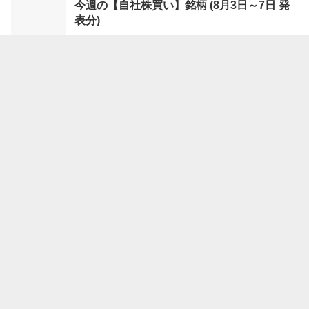
今週の【自社株買い】銘柄 (8月3日～7日 発
表分)
08/08 18:00
株探ニュース
今週の【株式分割】銘柄 (8月3日～7日 発表
分)
08/08 17:00
株探ニュース
TOB・MBO(公開買付)銘柄一覧（8月7日現在）
08/08 16:00
株探ニュース
決算プラス・インパクト銘柄 【東証プライ
ム】 … キオクシア、村田製、イビデン (7
月31日～8月6日発表分)
08/08 15:30
株探ニュース
決算マイナス・インパクト銘柄 【東証プライ
ム】 … ＪＸ金属、レーザーテク、三井Ｅ＆