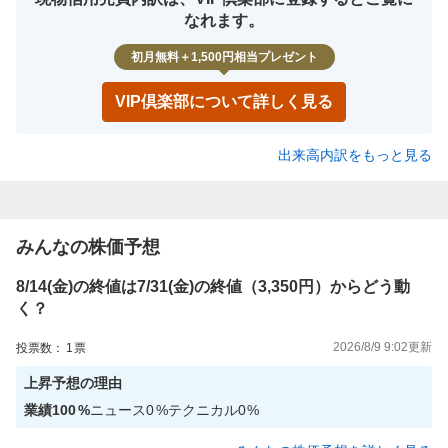
なれます。
初月無料＋1,500円相当プレゼント
VIP倶楽部について詳しく見る
出来高内訳をもっと見る
みんなの株価予想
8/14(金)の終値は7/31(金)の終値（3,350円）からどう動
く？
2026/8/9 9:02
更新
投票数：
1
票
上昇
予想の理由
業績
100
%
ニュース
0
%
テクニカル
0
%