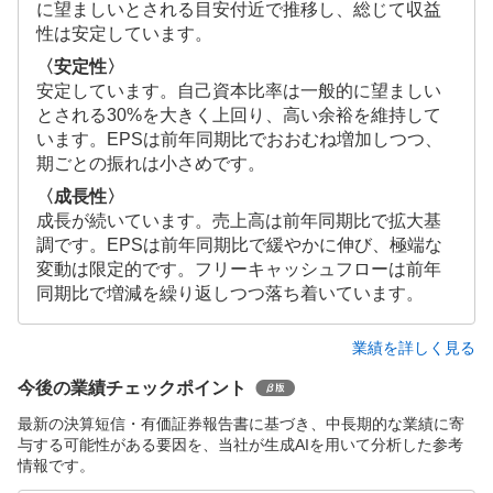
に望ましいとされる目安付近で推移し、総じて収益
性は安定しています。
〈安定性〉
安定しています。自己資本比率は一般的に望ましい
とされる30%を大きく上回り、高い余裕を維持して
います。EPSは前年同期比でおおむね増加しつつ、
期ごとの振れは小さめです。
〈成長性〉
成長が続いています。売上高は前年同期比で拡大基
調です。EPSは前年同期比で緩やかに伸び、極端な
変動は限定的です。フリーキャッシュフローは前年
同期比で増減を繰り返しつつ落ち着いています。
業績を詳しく見る
今後の業績チェックポイント
最新の決算短信・有価証券報告書に基づき、中長期的な業績に寄
与する可能性がある要因を、当社が生成AIを用いて分析した参考
情報です。