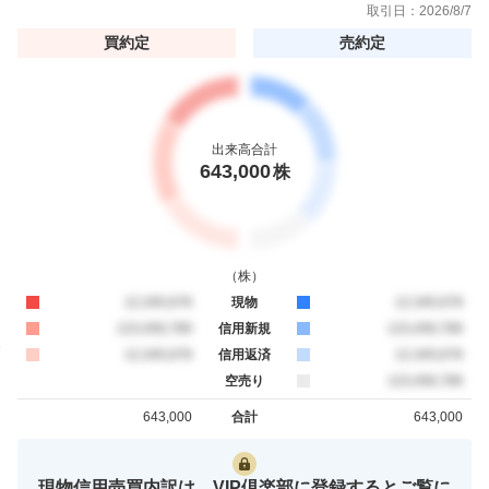
取引日：
2026/8/7
買約定
売約定
出来高合計
643,000
株
（
株
）
買約定
12,345,678
現物
売約定
12,345,678
買約定
123,456,789
信用新規
売約定
123,456,789
買約定
12,345,678
信用返済
売約定
12,345,678
空売り
売約定
123,456,789
643,000
合計
643,000
買約定
売約定
現物信用売買内訳は、VIP倶楽部に登録するとご覧に