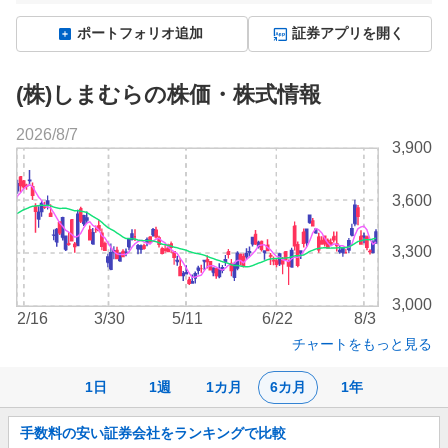
ポートフォリオ追加
証券アプリを開く
(株)しまむらの株価・株式情報
2026/8/7
株
3,900
価
チ
3,600
ャ
ー
ト
3,300
3,000
2/16
3/30
5/11
6/22
8/3
チャートをもっと見る
1日
1週
1カ月
6カ月
1年
お
手数料の安い証券会社をランキングで比較