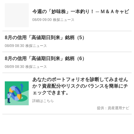
今週の「妙味株」一本釣り！ ─ Ｍ＆Ａキャピ
08/09 09:00
株探ニュース
8月の信用「高値期日到来」銘柄（5）
08/09 08:30
株探ニュース
8月の信用「高値期日到来」銘柄（6）
08/09 08:30
株探ニュース
お
あなたのポートフォリオを診断してみません
知
か？資産配分やリスクのバランスを簡単にチ
ら
ェックできます。
せ
詳細はこちら
提供：資産運用ナビ