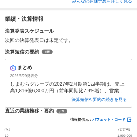
みんなの株価予想を詳しく見る
業績・決算情報
決算発表スケジュール
次回の決算発表日は未定です。
決算短信の要約
まとめ
2026/6/29
発表分
しまむらグループの2027年2月期第1四半期は、売上
高1,816億6,300万円（前年同期比7.9%増）、営業利
益178億9,000万円（同16.8%増）と好調な業績とな
決算短信AI要約の続きを見る
りました。自社開発ブランドやキャラクター商品の
直近の業績推移・要約
拡充、販売促進策の強化が奏功し、全事業セグメン
トで増収を達成。特にシャンブル事業が19.4%増と大
情報提供元：
バフェット・コード
きく成長しています。