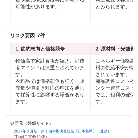
可能性があります。
とみられます。
リスク要因
7
件
1.
節約志向と価格競争
2.
原材料・光熱費
物価高で家計負担が続き、消費
エネルギー価格高
者マインドは慎重とされていま
料の供給不安が継
す。
されています。
衣料品では価格競争も強く、販
商品調達コストや
売量や値引き対応の増加を通じ
ンター運営コスト
て採算性に影響する場合があり
では、粗利の確保
ます。
す。
参照元（外部サイト）
2027年２月期 第１四半期決算短信〔日本基準〕（連結）
TDnet
PDF(
70KB
)