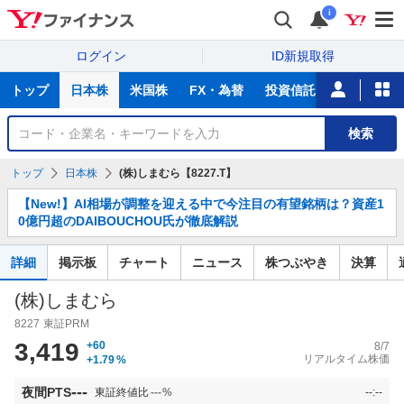
i
ログイン
ID新規取得
主
トップ
日本株
米国株
FX・為替
投資信託
ニュース
な
サ
銘
検索
ー
柄
ビ
を
トップ
日本株
(株)しまむら【8227.T】
ス
検
お
索
【New!】AI相場が調整を迎える中で今注目の有望銘柄は？資産1
知
0億円超のDAIBOUCHOU氏が徹底解説
ら
せ
詳細
掲示板
チャート
ニュース
株つぶやき
決算
(株)しまむら
8227
東証PRM
3,419
+60
8/7
リアルタイム株価
+1.79
%
---
夜間PTS
東証終値比
---
%
--:--