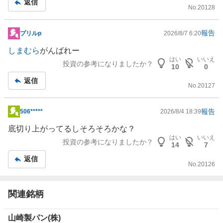
返信
事
No.
20128
報告
プリルp
2026/8/7 6:20
掲
示
しまむら
がんばれー
板
はい
いいえ
投資の参考になりましたか？
10
0
記
返信
事
No.
20127
報告
506*****
2026/8/4 18:39
掲
示
底切り上がってるしそろそろかな？
板
はい
いいえ
投資の参考になりましたか？
14
7
記
返信
事
No.
20126
関連銘柄
山崎製パン(株)