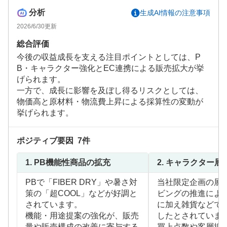
分析
生成AI情報の注意事項
2026/6/30
更新
総合評価
今後の収益成長を支える注目ポイントとしては、P
B・キャラクター強化とEC連携による販売拡大が挙
げられます。
一方で、成長に影響を及ぼし得るリスクとしては、
物価高と原材料・物流費上昇による採算性の変動が
挙げられます。
ポジティブ要因
7
件
1.
PB機能性商品の拡充
2.
キャラクター展
PBで「FIBER DRY」や暑さ対
当社限定企画の展
策の「超COOL」などが好調と
ビングの推進によ
されています。
に加え雑貨などで
機能・用途提案の強化が、販売
したとされていま
量や販売構成の改善に寄与する
買上点数や客層拡