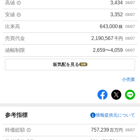
高値
3,434
08/07
安値
3,352
08/07
出来高
643,000
株
08/07
売買代金
2,190,567
千円
08/07
値幅制限
2,659〜4,059
08/07
板気配を見る
小売業
シ
ェ
ア
参考指標
情報提供元について
時価総額
757,239
百万円
08/07