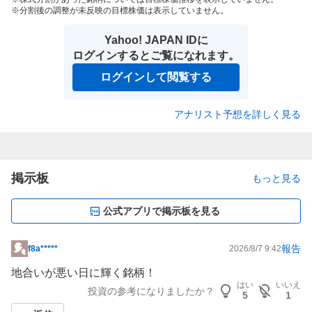
分割後の調整が未反映の目標株価は表示していません。
Yahoo! JAPAN IDに
ログインするとご覧になれます。
ログインして閲覧する
アナリスト予想を詳しく見る
掲示板
もっと見る
公式アプリで掲示板を見る
報告
f8a*****
2026/8/7 9:42
掲
示
地合いが悪い日に輝く銘柄！
板
はい
いいえ
投資の参考になりましたか？
5
1
記