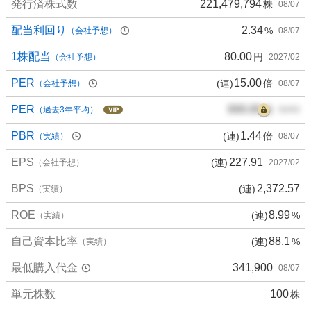
発行済株式数
221,479,794
株
08/07
配当利回り
2.34
%
（会社予想）
08/07
1株配当
80.00
円
（会社予想）
2027/02
PER
15.00
(連)
倍
（会社予想）
08/07
PER
000.00
倍
（過去3年平均）
00/00
PBR
1.44
(連)
倍
（実績）
08/07
EPS
227.91
(連)
（会社予想）
2027/02
BPS
2,372.57
(連)
（実績）
ROE
8.99
(連)
%
（実績）
自己資本比率
88.1
(連)
%
（実績）
最低購入代金
341,900
08/07
単元株数
100
株