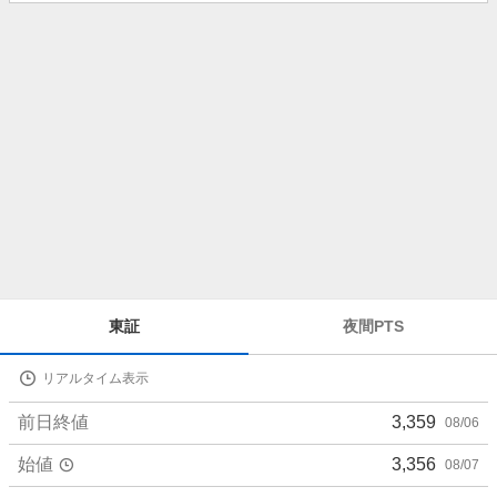
知
ら
せ
株
東証
夜間PTS
価
詳
リアルタイム表示
細
値
前日終値
3,359
08/06
始値
3,356
08/07