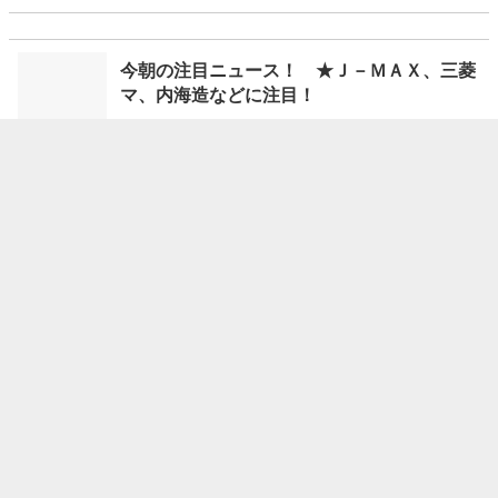
今朝の注目ニュース！ ★Ｊ－ＭＡＸ、三菱
マ、内海造などに注目！
08/07 07:30
株探ニュース
＜６日の動意株＞日農薬が続伸し年初来高値、２７年３月
期第１四半期決算は大幅増益に
08/07 07:30
ウエルスアドバイザー
PTSで大きく動いた注目の材料銘柄（8月7日）
08/07 07:28
トレーダーズ・ウェブ
分割実施・新株交付リスト／分割実施・新株交付リスト
08/07 07:27
フィスコ
公募・売出リスト／公募・売出リスト
08/07 07:25
フィスコ