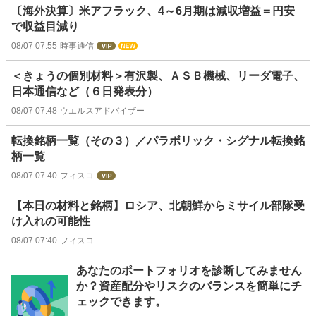
〔海外決算〕米アフラック、4～6月期は減収増益＝円安
で収益目減り
08/07 07:55
時事通信
＜きょうの個別材料＞有沢製、ＡＳＢ機械、リーダ電子、
日本通信など（６日発表分）
08/07 07:48
ウエルスアドバイザー
転換銘柄一覧（その３）／パラボリック・シグナル転換銘
柄一覧
08/07 07:40
フィスコ
【本日の材料と銘柄】ロシア、北朝鮮からミサイル部隊受
け入れの可能性
08/07 07:40
フィスコ
お
あなたのポートフォリオを診断してみません
知
か？資産配分やリスクのバランスを簡単にチ
ら
ェックできます。
せ