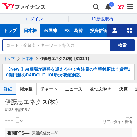
i
ログイン
ID新規取得
主
トップ
日本株
米国株
FX・為替
投資信託
ニュース
な
サ
銘
検索
ー
柄
ビ
を
トップ
日本株
伊藤忠エネクス(株)【8133.T】
ス
検
お
索
【New!】AI相場が調整を迎える中で今注目の有望銘柄は？資産1
知
0億円超のDAIBOUCHOU氏が徹底解説
ら
せ
詳細
掲示板
チャート
ニュース
株つぶやき
決算
伊藤忠エネクス(株)
8133
東証PRM
---
---
--:--
リアルタイム株価
---
%
---
夜間PTS
東証終値比
---
%
--:--