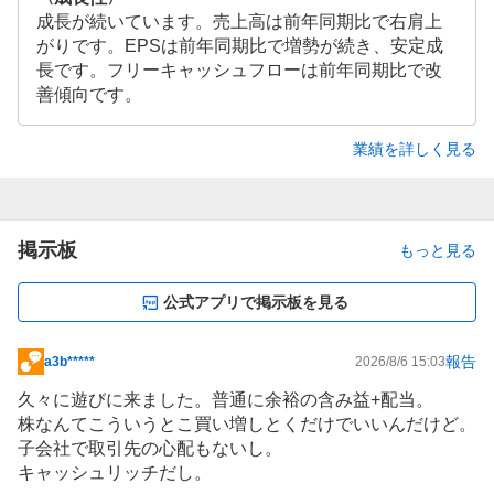
成長が続いています。売上高は前年同期比で右肩上
がりです。EPSは前年同期比で増勢が続き、安定成
長です。フリーキャッシュフローは前年同期比で改
善傾向です。
業績を詳しく見る
掲示板
もっと見る
公式アプリで掲示板を見る
報告
a3b*****
2026/8/6 15:03
掲
示
久々に遊びに来ました。普通に余裕の含み益+配当。
板
株なんてこういうとこ買い増しとくだけでいいんだけど。
記
子会社で取引先の心配もないし。
事
キャッシュリッチだし。