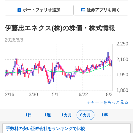
ポートフォリオ追加
証券アプリを開く
伊藤忠エネクス(株)の株価・株式情報
2026/8/6
株
2,250
価
チ
2,100
ャ
ー
ト
1,950
1,800
2/16
3/30
5/11
6/22
8/3
チャートをもっと見る
1日
1週
1カ月
6カ月
1年
お
手数料の安い証券会社をランキングで比較