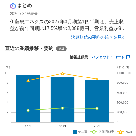
まとめ
2026/7/31
発表分
伊藤忠エネクスの2027年3月期第1四半期は、売上収
益が前年同期比17.5%増の2,388億円、営業利益が96.
0%増の116億円、当社株主帰属の四半期純利益が15
決算短信AI要約の続きを見る
9.5%増の94億円と大幅な増収増益を達成しました。
直近の業績推移・要約
カーライフ・産業ビジネス両事業での一過性利益が
主な要因です。
情報提供元：
バフェット・コード