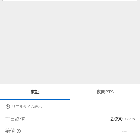
知
ら
せ
株
東証
夜間PTS
価
詳
リアルタイム表示
細
値
前日終値
2,090
08/06
始値
---
--:--