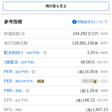
買
掲示板を見る
い
た
い
参考指標
情報提供元について
6
6
時価総額
244,282
百万円
08/06
.
6
発行済株式数
116,881,106
株
08/07
7
%
配当利回り
3.25
%
（会社予想）
08/06
、
買
1株配当
68.00
円
（会社予想）
2027/03
い
PER
14.30
(連)
倍
（会社予想）
08/06
た
い
PER
000.00
倍
（過去3年平均）
00/00
0
%
PBR
1.26
(連)
倍
（実績）
08/06
、
EPS
146.13
(連)
様
（会社予想）
2027/03
子
BPS
1,657.13
(連)
（実績）
見