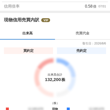
3
信用倍率
0.58
倍
07/31
%
現物信用売買内訳
出来高
売買代金
取引日：
2026/8/6
買約定
売約定
出来高合計
132,200
株
（
株
）
買約定
12,345,678
現物
売約定
12,345,678