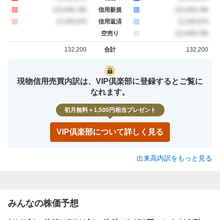
買約定
123,456,789
信用新規
売約定
123,456,789
買約定
12,345,678
信用返済
売約定
12,345,678
空売り
売約定
123,456,789
132,200
合計
132,200
買約定
売約定
現物信用売買内訳は、VIP倶楽部に登録するとご覧に
なれます。
初月無料＋1,500円相当プレゼント
VIP倶楽部について詳しく見る
出来高内訳をもっと見る
みんなの株価予想