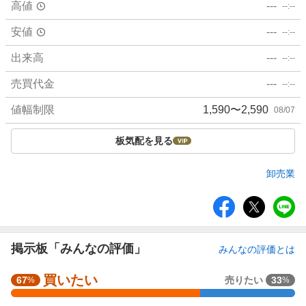
高値
---
--:--
安値
---
--:--
出来高
---
--:--
売買代金
---
--:--
値幅制限
1,590〜2,590
08/07
板気配を見る
卸売業
シ
ェ
ア
掲示板「みんなの評価」
みんなの評価とは
買いたい
強
67
売りたい
33
%
%
く