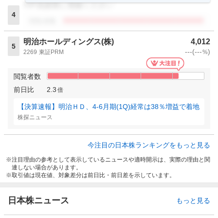
VIP倶楽部に登録ください
4
閲覧者数
明治ホールディングス(株)
4,012
5
---
(
---
)
2269
東証PRM
%
閲覧者数
前日比
2.3
倍
【決算速報】明治ＨＤ、4-6月期(1Q)経常は38％増益で着地
株探ニュース
今注目の日本株ランキングをもっと見る
注目理由の参考として表示しているニュースや適時開示は、実際の理由と関
連しない場合があります。
取引値は現在値、対象差分は前日比・前日差を示しています。
日本株ニュース
もっと見る