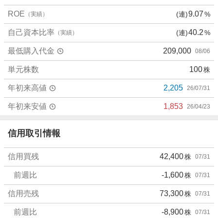
0
ROE
9.07
(連)
%
（実績）
%
、
自己資本比率
40.2
(連)
%
（実績）
売
最低購入代金
209,000
08/06
り
た
単元株数
100
株
い
0
年初来高値
2,205
26/07/31
%
、
年初来安値
1,853
26/04/23
強
く
信用取引情報
売
り
信用買残
42,400
株
07/31
た
い
前週比
-1,600
株
07/31
3
3
信用売残
73,300
株
07/31
.
前週比
-8,900
株
07/31
3