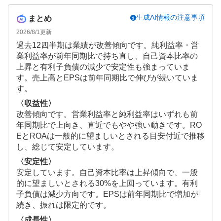
生成AI情報の注意事項
まとめ
2026/8/1
更新
過去12四半期は業績が改善傾向です。純利益率・営
業利益率が前年同期比で持ち直し、自己資本比率の
上昇と有利子負債の減少で安定性も強まっていま
す。売上高とEPSは前年同期比で伸びが続いていま
す。
〈収益性〉
改善傾向です。営業利益率と純利益率はいずれも前
年同期比で上向き、直近でもやや強い動きです。RO
EとROAは一般的に望ましいとされる目安付近で推移
し、総じて安定しています。
〈安定性〉
安定しています。自己資本比率は上昇傾向で、一般
的に望ましいとされる30%を上回っています。有利
子負債は減少方向です。EPSは前年同期比で増加が
続き、振れは限定的です。
〈成長性〉