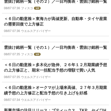
雲抜け銘柄一覧（その２）／一目均衡表・雲抜け銘柄一覧
08/07 07:36
フィスコ
＜６日の動意株＞東海カが高値更新、自動車・タイヤ産業
の需要回復で上方修正
08/07 07:36
ウエルスアドバイザー
雲抜け銘柄一覧（その１）／一目均衡表・雲抜け銘柄一覧
08/07 07:35
フィスコ
＜６日の動意株＞多木化が急伸、２６年１２月期業績予想
の上方修正と、期末一括配当予想の増額で買い人気
08/07 07:35
ウエルスアドバイザー
＜６日の動意株＞オークマが上場来高値、２７年３月期業
績予想の上方修正と配当予想の引き上げを好感
08/07 07:34
ウエルスアドバイザー
新興市場の注目リリース：ブティックス、TKP、セイワH