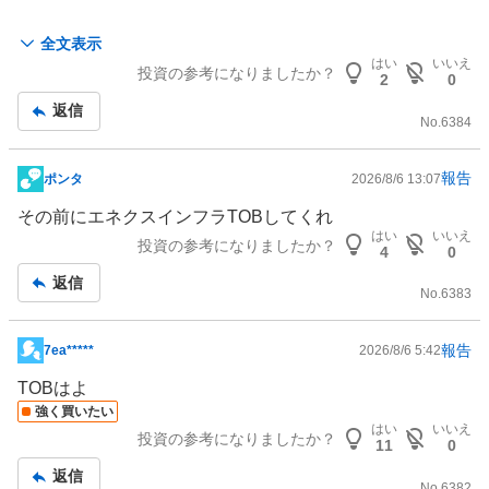
でもなぁ、ついつい見に行っちゃうのはハイテク
全文表示
はい
いいえ
投資の参考になりましたか？
2
0
返信
No.
6384
報告
ポンタ
2026/8/6 13:07
掲
示
その前にエネクス
インフラ
TOBしてくれ
板
はい
いいえ
投資の参考になりましたか？
4
0
記
返信
事
No.
6383
報告
7ea*****
2026/8/6 5:42
掲
示
TOBはよ
板
強く買いたい
はい
いいえ
記
投資の参考になりましたか？
11
0
事
返信
No.
6382