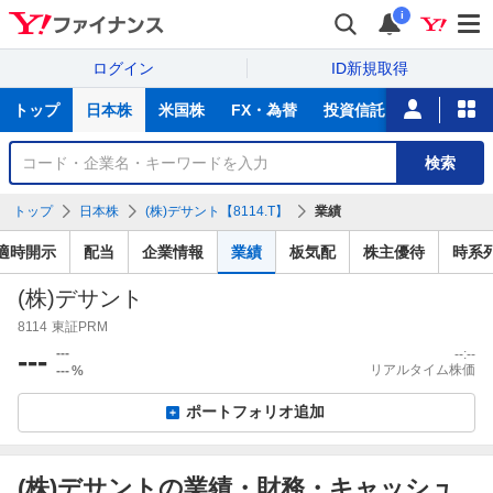
i
ログイン
ID新規取得
主
トップ
日本株
米国株
FX・為替
投資信託
ニュース
な
サ
銘
検索
ー
柄
ビ
を
トップ
日本株
(株)デサント【8114.T】
業績
ス
検
索
適時開示
配当
企業情報
業績
板気配
株主優待
時系
(株)デサント
8114
東証PRM
---
---
--:--
リアルタイム株価
---
%
ポートフォリオ追加
(株)デサントの業績・財務・キャッシュ