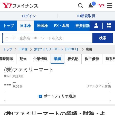
i
ログイン
ID新規取得
主
トップ
日本株
米国株
FX・為替
投資信託
ニュース
な
サ
銘
検索
ー
柄
ビ
を
トップ
日本株
(株)ファミリーマート【8028.T】
業績
ス
検
索
適時開示
配当
企業情報
業績
板気配
株主優待
時系
(株)ファミリーマート
8028
東証1部
---
---
--:--
リアルタイム株価
0.00
%
ポートフォリオ追加
(株)ファミリーマートの業績・財務・キ