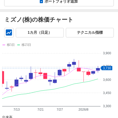
ポートフォリオ追加
ミズノ(株)の株価チャート
チ
1カ月（日足）
テクニカル指標
ャ
ー
移5日
移25日
ト
3,900
3,750
3,730
3,600
3,450
3,300
7/13
7/21
7/27
2026/8
出来高