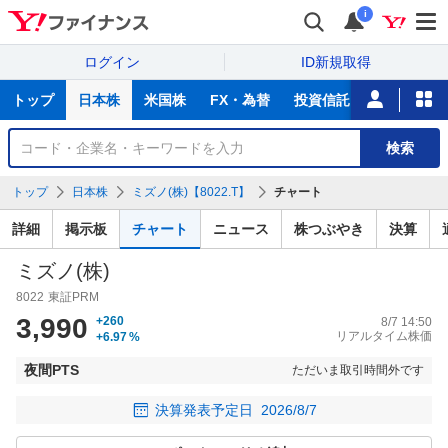
i
ログイン
ID新規取得
主
トップ
日本株
米国株
FX・為替
投資信託
ニュース
な
サ
銘
検索
ー
柄
ビ
を
トップ
日本株
ミズノ(株)【8022.T】
チャート
ス
検
索
詳細
掲示板
チャート
ニュース
株つぶやき
決算
ミズノ(株)
8022
東証PRM
3,990
+260
8/7 14:50
リアルタイム株価
+6.97
%
夜間PTS
ただいま取引時間外です
決算発表予定日
2026/8/7