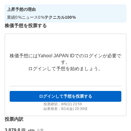
上昇
予想の理由
業績
0
%
ニュース
0
%
テクニカル
100
%
株価予想を投票する
株価予想にはYahoo! JAPAN IDでのログインが必要で
す。
ログインして予想を始めましょう。
ログインして予想を投票する
投票締切：
8/9(日) 23:59
結果発表：
8/14(金) 20:30
頃
投票内訳
3,879.8
円
0
票
+
5
%