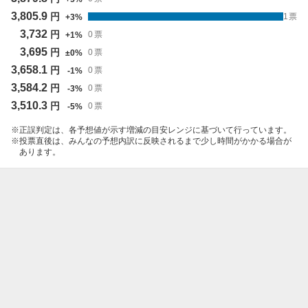
3,805.9
円
1
票
+
3
%
3,732
円
0
票
+
1
%
3,695
円
0
票
±
0
%
3,658.1
円
0
票
-
1
%
3,584.2
円
0
票
-
3
%
3,510.3
円
0
票
-
5
%
正誤判定は、各予想値が示す増減の目安レンジに基づいて行っています。
投票直後は、みんなの予想内訳に反映されるまで少し時間がかかる場合が
あります。